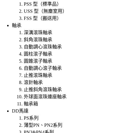
PSS 型（標準品）
USS 型（無塵室用）
FSS 型（搬送用）
軸承
深溝滾珠軸承
斜角滾珠軸承
自動調心滾珠軸承
圓柱滾子軸承
圓錐滾子軸承
自動調心滾子軸承
止推滾珠軸承
滾針軸承
止推斜角滾珠軸承
外球面滾珠連座軸承
軸承箱
DD馬達
PS系列
薄型PN、PN2系列
PN3&PN4系列