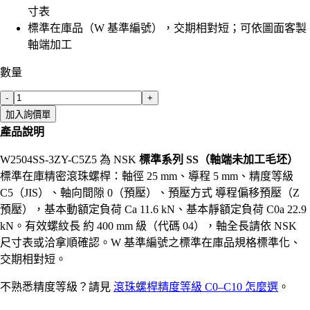
寸表
標準在庫品（W 基準編號），交期相對短；可依圖面客製
軸端加工
數量
-
+
加入詢價單
產品說明
W2504SS-3ZY-C5Z5 為 NSK
標準系列 SS（軸端未加工毛坯）
標準在庫精密滾珠螺桿：軸徑 25 mm、導程 5 mm、精度等級
C5（JIS）、軸向間隙 0（預壓）、預壓方式 導程偏移預壓（Z
預壓），基本動額定負荷 Ca 11.6 kN、基本靜額定負荷 C0a 22.9
kN。有效螺紋長 約 400 mm 級（代碼 04），軸全長請依 NSK
尺寸表或洽拿順確認。W 基準編號之標準在庫品規格標準化、
交期相對短。
不熟悉精度等級？請見
滾珠螺桿精度等級 C0–C10 怎麼選
。