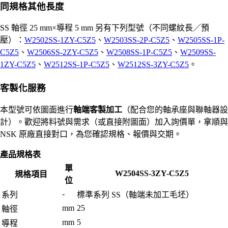
同規格其他長度
SS 軸徑 25 mm×導程 5 mm 另有下列型號（不同螺紋長／預
壓）：
W2502SS-1ZY-C5Z5
、
W2503SS-2P-C5Z5
、
W2505SS-1P-
C5Z5
、
W2506SS-2ZY-C5Z5
、
W2508SS-1P-C5Z5
、
W2509SS-
1ZY-C5Z5
、
W2512SS-1P-C5Z5
、
W2512SS-3ZY-C5Z5
。
客製化服務
本型號可依圖面進行
軸端客製加工
（配合您的軸承座與聯軸器設
計）。歡迎將料號與需求（或直接附圖面）加入詢價單，拿順與
NSK 原廠直接對口，為您確認規格、報價與交期。
產品規格表
單
W2504SS-3ZY-C5Z5
規格項目
位
-
系列
標準系列 SS（軸端未加工毛坯）
mm
25
軸徑
mm
5
導程