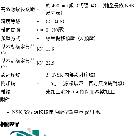
約 400 mm 級（代碼 04）（軸全長依 NSK
-
有效螺紋長級距
尺寸表）
-
精度等級
C5（JIS）
mm
軸向間隙
0（預壓）
-
預壓方式
導程偏移預壓（Z 預壓）
基本動額定負荷
kN
11.6
Ca
基本靜額定負荷
kN
22.9
C0a
-
設計序號
3（NSK 內部設計序號）
-
附加碼
「Y」（原樣展示，官方無逐碼對照）
-
軸端
未加工毛坯（可依圖面客製加工）
附件
NSK SS型滾珠螺桿 原廠型錄專章.pdf
下載
相關產品