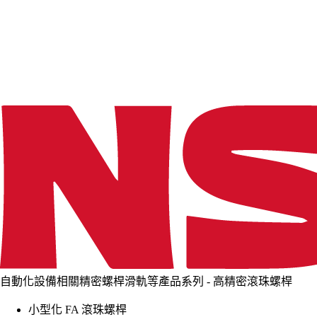
d
i
n
g
.
.
.
自動化設備相關精密螺桿滑軌等產品系列 - 高精密滾珠螺桿
小型化 FA 滾珠螺桿