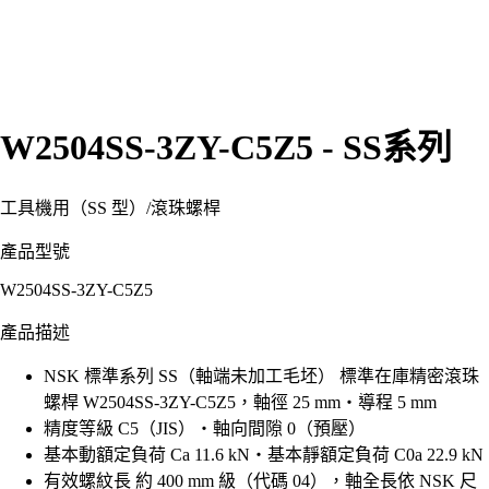
W2504SS-3ZY-C5Z5 - SS系列
工具機用（SS 型）
/
滾珠螺桿
產品型號
W2504SS-3ZY-C5Z5
產品描述
NSK 標準系列 SS（軸端未加工毛坯） 標準在庫精密滾珠
螺桿 W2504SS-3ZY-C5Z5，軸徑 25 mm・導程 5 mm
精度等級 C5（JIS）・軸向間隙 0（預壓）
基本動額定負荷 Ca 11.6 kN・基本靜額定負荷 C0a 22.9 kN
有效螺紋長 約 400 mm 級（代碼 04），軸全長依 NSK 尺