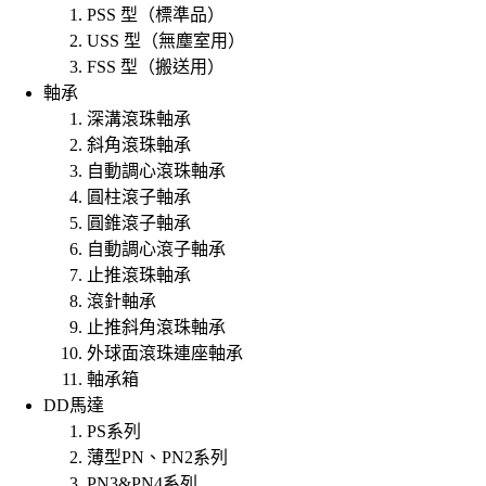
PSS 型（標準品）
USS 型（無塵室用）
FSS 型（搬送用）
軸承
深溝滾珠軸承
斜角滾珠軸承
自動調心滾珠軸承
圓柱滾子軸承
圓錐滾子軸承
自動調心滾子軸承
止推滾珠軸承
滾針軸承
止推斜角滾珠軸承
外球面滾珠連座軸承
軸承箱
DD馬達
PS系列
薄型PN、PN2系列
PN3&PN4系列