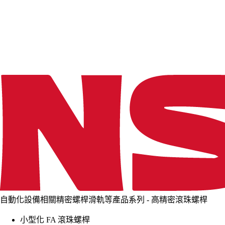
d
i
n
g
.
.
.
自動化設備相關精密螺桿滑軌等產品系列 - 高精密滾珠螺桿
小型化 FA 滾珠螺桿