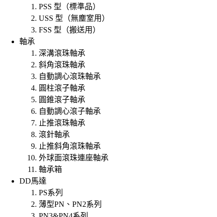
PSS 型（標準品）
USS 型（無塵室用）
FSS 型（搬送用）
軸承
深溝滾珠軸承
斜角滾珠軸承
自動調心滾珠軸承
圓柱滾子軸承
圓錐滾子軸承
自動調心滾子軸承
止推滾珠軸承
滾針軸承
止推斜角滾珠軸承
外球面滾珠連座軸承
軸承箱
DD馬達
PS系列
薄型PN、PN2系列
PN3&PN4系列