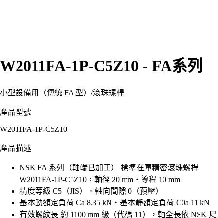
W2011FA-1P-C5Z10 - FA系列
小型設備用（傳統 FA 型）
/
滾珠螺桿
產品型號
W2011FA-1P-C5Z10
產品描述
NSK FA 系列（軸端已加工） 標準在庫精密滾珠螺桿
W2011FA-1P-C5Z10，軸徑 20 mm・導程 10 mm
精度等級 C5（JIS）・軸向間隙 0（預壓）
基本動額定負荷 Ca 8.35 kN・基本靜額定負荷 C0a 11 kN
有效螺紋長 約 1100 mm 級（代碼 11），軸全長依 NSK 尺