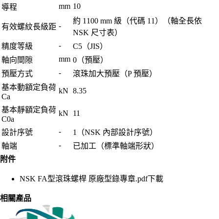
mm
10
導程
約 1100 mm 級（代碼 11）（軸全長依
-
有效螺紋長級距
NSK 尺寸表）
-
精度等級
C5（JIS）
mm
軸向間隙
0（預壓）
-
預壓方式
滾珠加大預壓（P 預壓）
基本動額定負荷
kN
8.35
Ca
基本靜額定負荷
kN
11
C0a
-
設計序號
1（NSK 內部設計序號）
-
軸端
已加工（標準軸端形狀）
附件
NSK FA型滾珠螺桿 原廠型錄專章.pdf
下載
相關產品