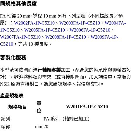
同規格其他長度
FA 軸徑 20 mm×導程 10 mm 另有下列型號（不同螺紋長／預
壓）：
W2002FA-1P-C5Z10
、
W2003FA-1P-C5Z10
、
W2004FA-
1P-C5Z10
、
W2005FA-1P-C5Z10
、
W2006FA-1P-C5Z10
、
W2007FA-1P-C5Z10
、
W2008FA-1P-C5Z10
、
W2009FA-1P-
C5Z10
，等共 10 種長度。
客製化服務
本型號可依圖面進行
軸端客製加工
（配合您的軸承座與聯軸器設
計）。歡迎將料號與需求（或直接附圖面）加入詢價單，拿順與
NSK 原廠直接對口，為您確認規格、報價與交期。
產品規格表
單
W2011FA-1P-C5Z10
規格項目
位
-
系列
FA 系列（軸端已加工）
mm
20
軸徑