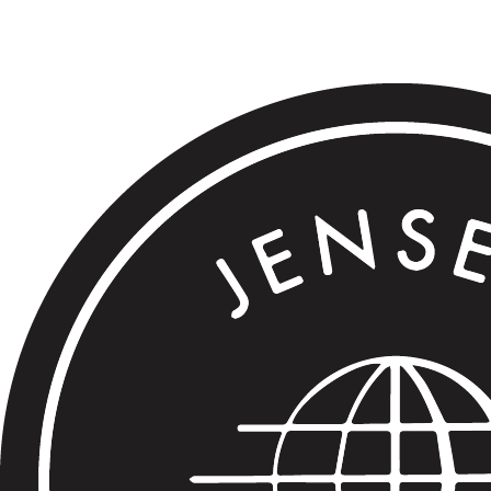
.
.
.