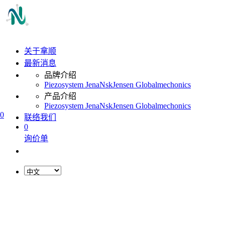
关于拿顺
最新消息
品牌介绍
Piezosystem Jena
Nsk
Jensen Global
mechonics
产品介绍
Piezosystem Jena
Nsk
Jensen Global
mechonics
0
联络我们
0
询价单
L
o
a