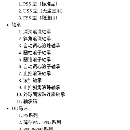
PSS 型（标准品）
USS 型（无尘室用）
FSS 型（搬送用）
轴承
深沟滚珠轴承
斜角滚珠轴承
自动调心滚珠轴承
圆柱滚子轴承
圆锥滚子轴承
自动调心滚子轴承
止推滚珠轴承
滚针轴承
止推斜角滚珠轴承
外球面滚珠连座轴承
轴承箱
DD马达
PS系列
薄型PN、PN2系列
PN3&PN4系列