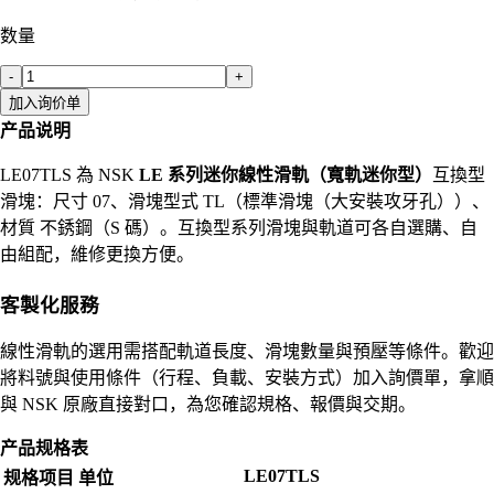
数量
-
+
加入询价单
产品说明
LE07TLS 為 NSK
LE 系列迷你線性滑軌（寬軌迷你型）
互換型
滑塊：尺寸 07、滑塊型式 TL（標準滑塊（大安裝攻牙孔））、
材質 不銹鋼（S 碼）。互換型系列滑塊與軌道可各自選購、自
由組配，維修更換方便。
客製化服務
線性滑軌的選用需搭配軌道長度、滑塊數量與預壓等條件。歡迎
將料號與使用條件（行程、負載、安裝方式）加入詢價單，拿順
與 NSK 原廠直接對口，為您確認規格、報價與交期。
产品规格表
LE07TLS
规格项目
单位