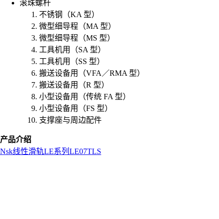
滚珠螺杆
不锈钢（KA 型）
微型细导程（MA 型）
微型细导程（MS 型）
工具机用（SA 型）
工具机用（SS 型）
搬送设备用（VFA／RMA 型）
搬送设备用（R 型）
小型设备用（传统 FA 型）
小型设备用（FS 型）
支撑座与周边配件
产品介绍
Nsk
线性滑轨
LE系列
LE07TLS
L
o
a
d
i
n