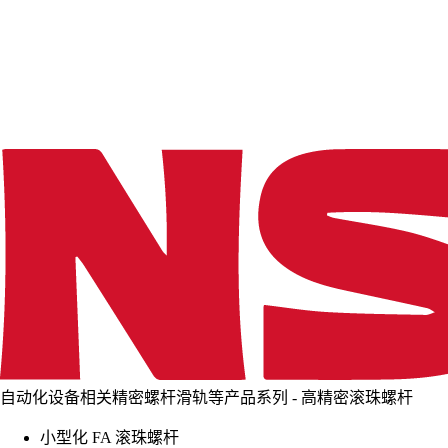
d
i
n
g
.
.
.
自动化设备相关精密螺杆滑轨等产品系列 - 高精密滚珠螺杆
小型化 FA 滚珠螺杆