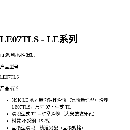
LE07TLS - LE系列
LE系列
/
线性滑轨
产品型号
LE07TLS
产品描述
NSK LE 系列迷你線性滑軌（寬軌迷你型）滑塊
LE07TLS，尺寸 07・型式 TL
滑塊型式 TL＝標準滑塊（大安裝攻牙孔）
材質 不銹鋼（S 碼）
互換型滑塊，軌道另配（互換規格）