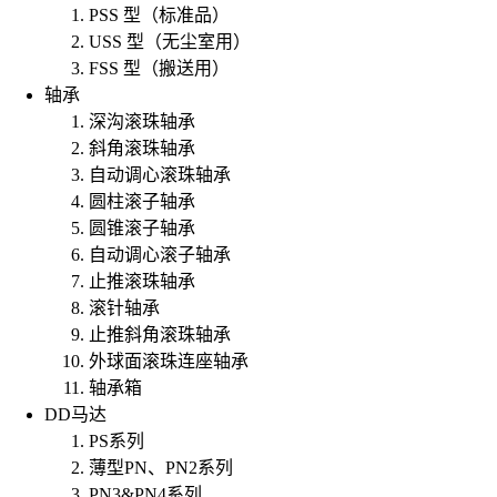
PSS 型（标准品）
USS 型（无尘室用）
FSS 型（搬送用）
轴承
深沟滚珠轴承
斜角滚珠轴承
自动调心滚珠轴承
圆柱滚子轴承
圆锥滚子轴承
自动调心滚子轴承
止推滚珠轴承
滚针轴承
止推斜角滚珠轴承
外球面滚珠连座轴承
轴承箱
DD马达
PS系列
薄型PN、PN2系列
PN3&PN4系列