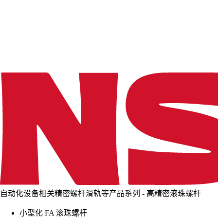
d
i
n
g
.
.
.
自动化设备相关精密螺杆滑轨等产品系列 - 高精密滚珠螺杆
小型化 FA 滚珠螺杆