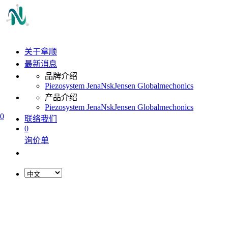
关于拿顺
最新消息
品牌介绍
Piezosystem Jena
Nsk
Jensen Global
mechonics
产品介绍
Piezosystem Jena
Nsk
Jensen Global
mechonics
0
联络我们
0
询价单
L
o
a