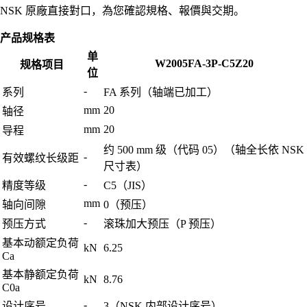
NSK 原廠直接對口，為您確認規格、報價與交期。
产品规格表
单
W2005FA-3P-C5Z20
规格项目
位
-
系列
FA 系列（轴端已加工）
mm
20
轴径
mm
20
导程
约 500 mm 级（代码 05）（轴全长依 NSK
-
有效螺纹长级距
尺寸表）
-
精度等级
C5（JIS）
mm
轴向间隙
0（预压）
-
预压方式
滚珠加大预压（P 预压）
基本动额定负荷
kN
6.25
Ca
基本静额定负荷
kN
8.76
C0a
-
设计序号
3（NSK 内部设计序号）