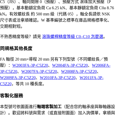
C5（JIS）、軸向間隙 0（預壓）、預壓方式 滾珠加大預壓（P
預壓），基本動額定負荷 Ca 6.25 kN、基本靜額定負荷 C0a 8.76
kN。有效螺紋長 約 500 mm 級（代碼 05），軸全長請依 NSK
尺寸表或洽拿順確認。W 基準編號之標準在庫品規格標準化、
交期相對短。
不熟悉精度等級？請見
滾珠螺桿精度等級 C0–C10 怎麼選
。
同規格其他長度
FA 軸徑 20 mm×導程 20 mm 另有下列型號（不同螺紋長／預
壓）：
W2003FA-3P-C5Z20
、
W2004FA-3P-C5Z20
、
W2006FA-
3P-C5Z20
、
W2007FA-3P-C5Z20
、
W2008FA-3P-C5Z20
、
W2009FA-3P-C5Z20
、
W2010FA-3P-C5Z20
、
W2011FA-3P-
C5Z20
，等共 10 種長度。
客製化服務
本型號可依圖面進行
軸端客製加工
（配合您的軸承座與聯軸器設
計）。歡迎將料號與需求（或直接附圖面）加入詢價單，拿順與