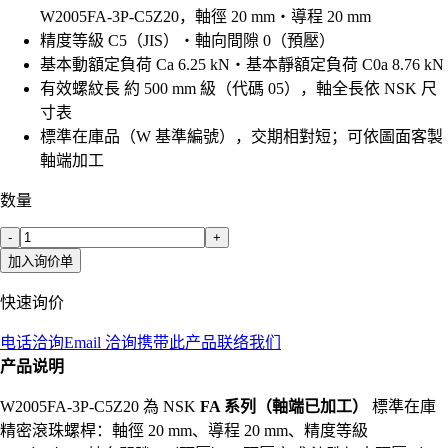
W2005FA-3P-C5Z20，軸徑 20 mm・導程 20 mm
精度等級 C5（JIS）・軸向間隙 0（預壓）
基本動額定負荷 Ca 6.25 kN・基本靜額定負荷 C0a 8.76 kN
有效螺紋長 約 500 mm 級（代碼 05），軸全長依 NSK 尺
寸表
標準在庫品（W 基準編號），交期相對短；可依圖面客製
軸端加工
数量
-
+
加入询价单
快速询价
电话洽询
Email 洽询
携带此产品联络我们
产品说明
W2005FA-3P-C5Z20 為 NSK
FA 系列（軸端已加工）
標準在庫
精密滾珠螺桿：軸徑 20 mm、導程 20 mm、精度等級