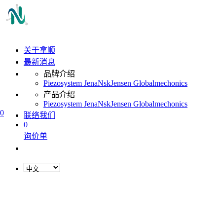
关于拿顺
最新消息
品牌介绍
Piezosystem Jena
Nsk
Jensen Global
mechonics
产品介绍
Piezosystem Jena
Nsk
Jensen Global
mechonics
0
联络我们
0
询价单
L
o
a