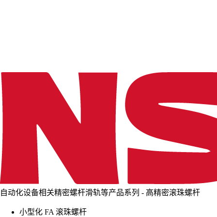
d
i
n
g
.
.
.
自动化设备相关精密螺杆滑轨等产品系列 - 高精密滚珠螺杆
小型化 FA 滚珠螺杆