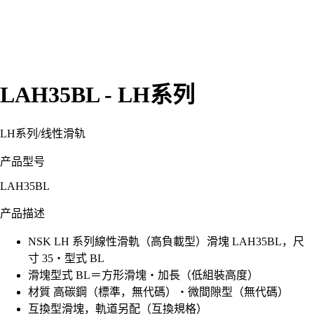
LAH35BL - LH系列
LH系列
/
线性滑轨
产品型号
LAH35BL
产品描述
NSK LH 系列線性滑軌（高負載型）滑塊 LAH35BL，尺
寸 35・型式 BL
滑塊型式 BL＝方形滑塊・加長（低組裝高度）
材質 高碳鋼（標準，無代碼）・微間隙型（無代碼）
互換型滑塊，軌道另配（互換規格）