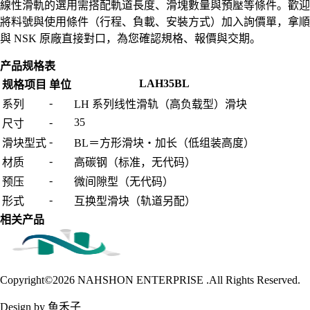
線性滑軌的選用需搭配軌道長度、滑塊數量與預壓等條件。歡迎
將料號與使用條件（行程、負載、安裝方式）加入詢價單，拿順
與 NSK 原廠直接對口，為您確認規格、報價與交期。
产品规格表
LAH35BL
规格项目
单位
-
系列
LH 系列线性滑轨（高负载型）滑块
-
35
尺寸
-
滑块型式
BL＝方形滑块・加长（低组装高度）
-
材质
高碳钢（标准，无代码）
-
预压
微间隙型（无代码）
-
形式
互换型滑块（轨道另配）
相关产品
Copyright©2026
NAHSHON ENTERPRISE .All Rights Reserved.
Design by 鱼禾子