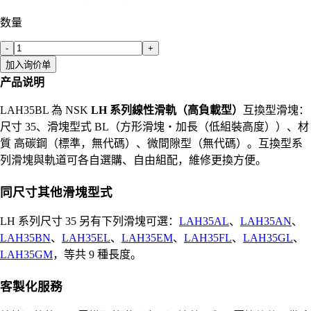
数量
-
+
加入询价单
产品说明
LAH35BL 為 NSK
LH 系列線性滑軌（高負載型）
互換型滑塊：
尺寸 35、滑塊型式 BL（方形滑塊・加長（低組裝高度））、材
質 高碳鋼（標準，無代碼）、微間隙型（無代碼）。互換型系
列滑塊與軌道可各自選購、自由組配，維修更換方便。
同尺寸其他滑塊型式
LH 系列尺寸 35 另有下列滑塊可選：
LAH35AL
、
LAH35AN
、
LAH35BN
、
LAH35EL
、
LAH35EM
、
LAH35FL
、
LAH35GL
、
LAH35GM
，等共 9 種長度。
客製化服務