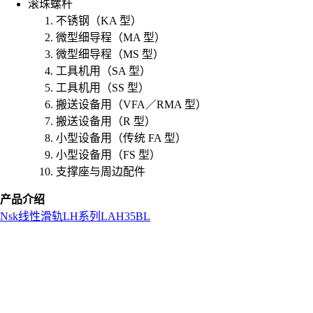
滚珠螺杆
不锈钢（KA 型）
微型细导程（MA 型）
微型细导程（MS 型）
工具机用（SA 型）
工具机用（SS 型）
搬送设备用（VFA／RMA 型）
搬送设备用（R 型）
小型设备用（传统 FA 型）
小型设备用（FS 型）
支撑座与周边配件
产品介绍
Nsk
线性滑轨
LH系列
LAH35BL
L
o
a
d
i
n