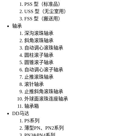
PSS 型（标准品）
USS 型（无尘室用）
FSS 型（搬送用）
轴承
深沟滚珠轴承
斜角滚珠轴承
自动调心滚珠轴承
圆柱滚子轴承
圆锥滚子轴承
自动调心滚子轴承
止推滚珠轴承
滚针轴承
止推斜角滚珠轴承
外球面滚珠连座轴承
轴承箱
DD马达
PS系列
薄型PN、PN2系列
PN3&PN4系列