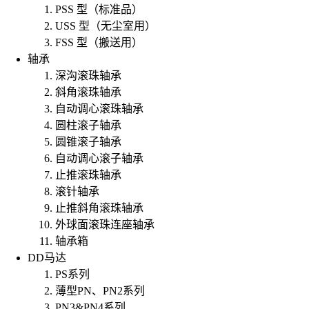
PSS 型（标准品）
USS 型（无尘室用）
FSS 型（搬送用）
轴承
深沟滚珠轴承
斜角滚珠轴承
自动调心滚珠轴承
圆柱滚子轴承
圆锥滚子轴承
自动调心滚子轴承
止推滚珠轴承
滚针轴承
止推斜角滚珠轴承
外球面滚珠连座轴承
轴承箱
DD马达
PS系列
薄型PN、PN2系列
PN3&PN4系列