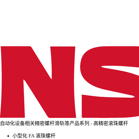
d
i
n
g
.
.
.
自动化设备相关精密螺杆滑轨等产品系列 - 高精密滚珠螺杆
小型化 FA 滚珠螺杆