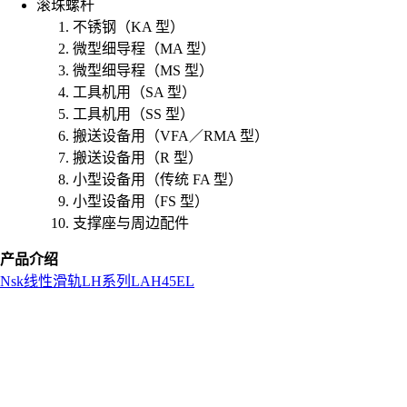
滚珠螺杆
不锈钢（KA 型）
微型细导程（MA 型）
微型细导程（MS 型）
工具机用（SA 型）
工具机用（SS 型）
搬送设备用（VFA／RMA 型）
搬送设备用（R 型）
小型设备用（传统 FA 型）
小型设备用（FS 型）
支撑座与周边配件
产品介绍
Nsk
线性滑轨
LH系列
LAH45EL
L
o
a
d
i
n