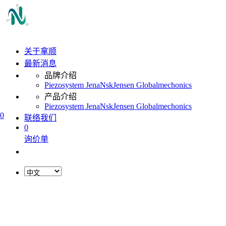
关于拿顺
最新消息
品牌介绍
Piezosystem Jena
Nsk
Jensen Global
mechonics
产品介绍
Piezosystem Jena
Nsk
Jensen Global
mechonics
0
联络我们
0
询价单
L
o
a