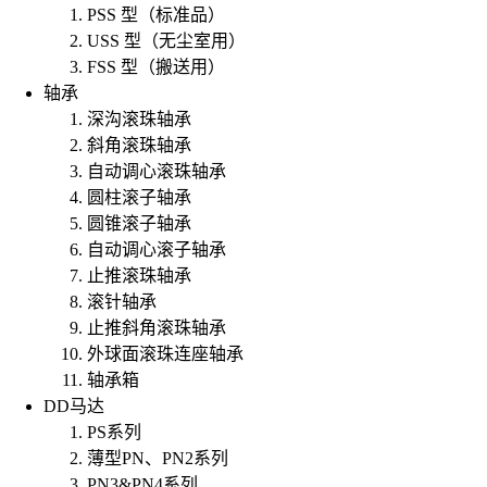
PSS 型（标准品）
USS 型（无尘室用）
FSS 型（搬送用）
轴承
深沟滚珠轴承
斜角滚珠轴承
自动调心滚珠轴承
圆柱滚子轴承
圆锥滚子轴承
自动调心滚子轴承
止推滚珠轴承
滚针轴承
止推斜角滚珠轴承
外球面滚珠连座轴承
轴承箱
DD马达
PS系列
薄型PN、PN2系列
PN3&PN4系列