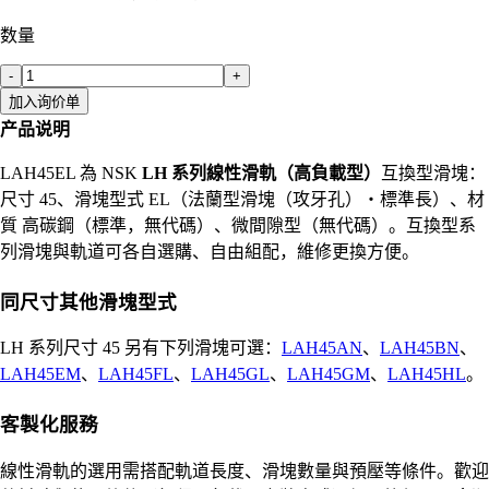
数量
-
+
加入询价单
产品说明
LAH45EL 為 NSK
LH 系列線性滑軌（高負載型）
互換型滑塊：
尺寸 45、滑塊型式 EL（法蘭型滑塊（攻牙孔）・標準長）、材
質 高碳鋼（標準，無代碼）、微間隙型（無代碼）。互換型系
列滑塊與軌道可各自選購、自由組配，維修更換方便。
同尺寸其他滑塊型式
LH 系列尺寸 45 另有下列滑塊可選：
LAH45AN
、
LAH45BN
、
LAH45EM
、
LAH45FL
、
LAH45GL
、
LAH45GM
、
LAH45HL
。
客製化服務
線性滑軌的選用需搭配軌道長度、滑塊數量與預壓等條件。歡迎