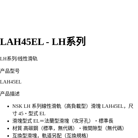
LAH45EL - LH系列
LH系列
/
线性滑轨
产品型号
LAH45EL
产品描述
NSK LH 系列線性滑軌（高負載型）滑塊 LAH45EL，尺
寸 45・型式 EL
滑塊型式 EL＝法蘭型滑塊（攻牙孔）・標準長
材質 高碳鋼（標準，無代碼）・微間隙型（無代碼）
互換型滑塊，軌道另配（互換規格）