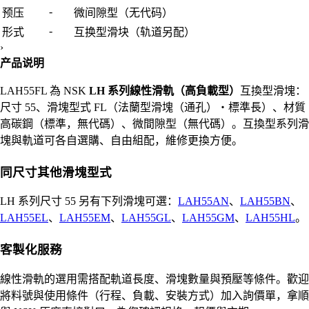
-
预压
微间隙型（无代码）
-
形式
互换型滑块（轨道另配）
›
产品说明
LAH55FL 為 NSK
LH 系列線性滑軌（高負載型）
互換型滑塊：
尺寸 55、滑塊型式 FL（法蘭型滑塊（通孔）・標準長）、材質
高碳鋼（標準，無代碼）、微間隙型（無代碼）。互換型系列滑
塊與軌道可各自選購、自由組配，維修更換方便。
同尺寸其他滑塊型式
LH 系列尺寸 55 另有下列滑塊可選：
LAH55AN
、
LAH55BN
、
LAH55EL
、
LAH55EM
、
LAH55GL
、
LAH55GM
、
LAH55HL
。
客製化服務
線性滑軌的選用需搭配軌道長度、滑塊數量與預壓等條件。歡迎
將料號與使用條件（行程、負載、安裝方式）加入詢價單，拿順