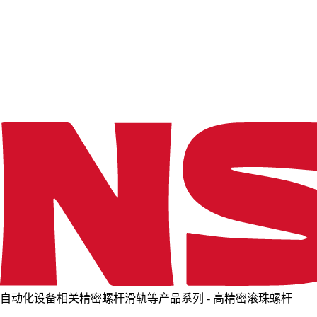
o
a
d
i
n
g
.
.
.
自动化设备相关精密螺杆滑轨等产品系列 - 高精密滚珠螺杆