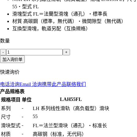
55・型式 FL
滑塊型式 FL＝法蘭型滑塊（通孔）・標準長
材質 高碳鋼（標準，無代碼）・微間隙型（無代碼）
互換型滑塊，軌道另配（互換規格）
数量
-
+
加入询价单
快速询价
电话洽询
Email 洽询
携带此产品联络我们
产品规格表
LAH55FL
规格项目
单位
-
系列
LH 系列线性滑轨（高负载型）滑块
-
55
尺寸
-
滑块型式
FL＝法兰型滑块（通孔）・标准长
-
材质
高碳钢（标准，无代码）