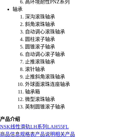
高环境耐性PNZ系列
轴承
深沟滚珠轴承
斜角滚珠轴承
自动调心滚珠轴承
圆柱滚子轴承
圆锥滚子轴承
自动调心滚子轴承
止推滚珠轴承
滚针轴承
止推斜角滚珠轴承
外球面滚珠连座轴承
轴承箱
微型滚珠轴承
英制圆锥滚子轴承
产品介绍
NSK
线性滑轨
LH系列
LAH55FL
商品信息
规格表
产品说明
相关产品