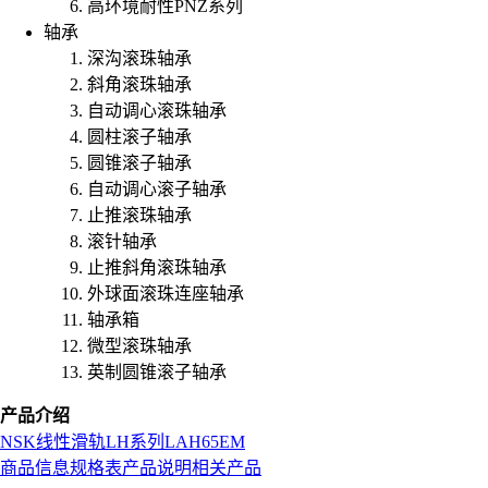
高环境耐性PNZ系列
轴承
深沟滚珠轴承
斜角滚珠轴承
自动调心滚珠轴承
圆柱滚子轴承
圆锥滚子轴承
自动调心滚子轴承
止推滚珠轴承
滚针轴承
止推斜角滚珠轴承
外球面滚珠连座轴承
轴承箱
微型滚珠轴承
英制圆锥滚子轴承
产品介绍
NSK
线性滑轨
LH系列
LAH65EM
商品信息
规格表
产品说明
相关产品