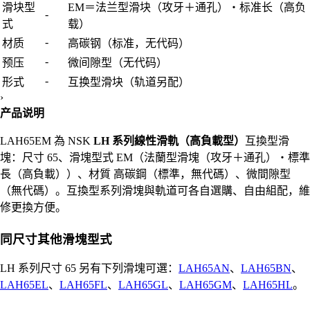
滑块型
EM＝法兰型滑块（攻牙＋通孔）・标准长（高负
-
式
载）
-
材质
高碳钢（标准，无代码）
-
预压
微间隙型（无代码）
-
形式
互换型滑块（轨道另配）
›
产品说明
LAH65EM 為 NSK
LH 系列線性滑軌（高負載型）
互換型滑
塊：尺寸 65、滑塊型式 EM（法蘭型滑塊（攻牙＋通孔）・標準
長（高負載））、材質 高碳鋼（標準，無代碼）、微間隙型
（無代碼）。互換型系列滑塊與軌道可各自選購、自由組配，維
修更換方便。
同尺寸其他滑塊型式
LH 系列尺寸 65 另有下列滑塊可選：
LAH65AN
、
LAH65BN
、
LAH65EL
、
LAH65FL
、
LAH65GL
、
LAH65GM
、
LAH65HL
。