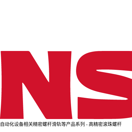
o
a
d
i
n
g
.
.
.
自动化设备相关精密螺杆滑轨等产品系列 - 高精密滚珠螺杆