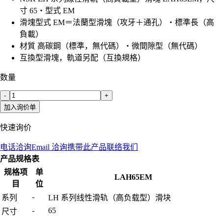
寸 65・型式 EM
滑塊型式 EM＝法蘭型滑塊（攻牙＋通孔）・標準長（高
負載）
材質 高碳鋼（標準，無代碼）・微間隙型（無代碼）
互換型滑塊，軌道另配（互換規格）
数量
-
+
加入询价单
快速询价
电话洽询
Email 洽询
携带此产品联络我们
产品规格表
规格项
单
LAH65EM
目
位
-
系列
LH 系列线性滑轨（高负载型）滑块
-
65
尺寸