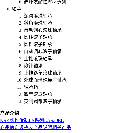
高环境耐性PNZ系列
轴承
深沟滚珠轴承
斜角滚珠轴承
自动调心滚珠轴承
圆柱滚子轴承
圆锥滚子轴承
自动调心滚子轴承
止推滚珠轴承
滚针轴承
止推斜角滚珠轴承
外球面滚珠连座轴承
轴承箱
微型滚珠轴承
英制圆锥滚子轴承
产品介绍
NSK
线性滑轨
LS系列
LAS20EL
商品信息
规格表
产品说明
相关产品