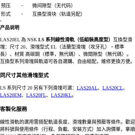
-
预压
微间隙型（无代码）
-
形式
互换型滑块（轨道另配）
›
产品说明
LAS20EL 為 NSK
LS 系列線性滑軌（低組裝高度型）
互換型滑
塊：尺寸 20、滑塊型式 EL（法蘭型滑塊（攻牙孔）・標準
長）、材質 高碳鋼（標準，無代碼）、微間隙型（無代碼）。
互換型系列滑塊與軌道可各自選購、自由組配，維修更換方便。
同尺寸其他滑塊型式
LS 系列尺寸 20 另有下列滑塊可選：
LAS20AL
、
LAS20CL
、
LAS20EM
、
LAS20FL
、
LAS20KL
。
客製化服務
線性滑軌的選用需搭配軌道長度、滑塊數量與預壓等條件。歡迎
將料號與使用條件（行程、負載、安裝方式）加入詢價單，拿順