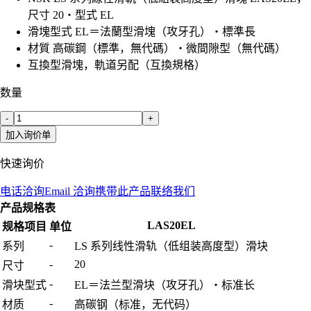
尺寸 20・型式 EL
滑塊型式 EL＝法蘭型滑塊（攻牙孔）・標準長
材質 高碳鋼（標準，無代碼）・微間隙型（無代碼）
互換型滑塊，軌道另配（互換規格）
数量
-
+
加入询价单
快速询价
电话洽询
Email 洽询
携带此产品联络我们
产品规格表
LAS20EL
规格项目
单位
-
系列
LS 系列线性滑轨（低组装高度型）滑块
-
20
尺寸
-
滑块型式
EL＝法兰型滑块（攻牙孔）・标准长
-
材质
高碳钢（标准，无代码）