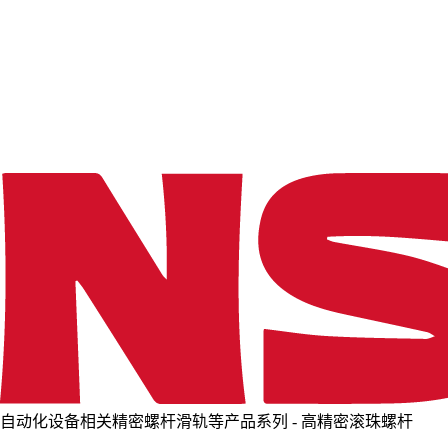
o
a
d
i
n
g
.
.
.
自动化设备相关精密螺杆滑轨等产品系列 - 高精密滚珠螺杆