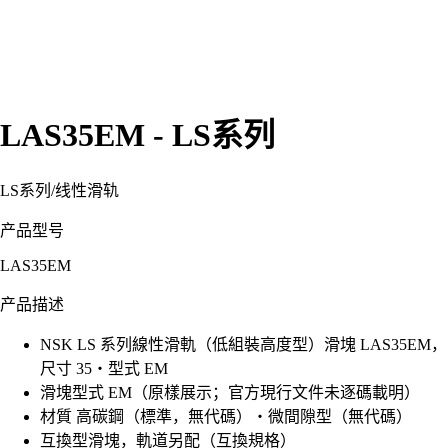
LAS35EM - LS系列
LS系列
/
线性滑轨
产品型号
LAS35EM
产品描述
NSK LS 系列線性滑軌（低組裝高度型）滑塊 LAS35EM，
尺寸 35・型式 EM
滑塊型式 EM（原樣展示；官方現行文件未逐碼載明）
材質 高碳鋼（標準，無代碼）・微間隙型（無代碼）
互換型滑塊，軌道另配（互換規格）