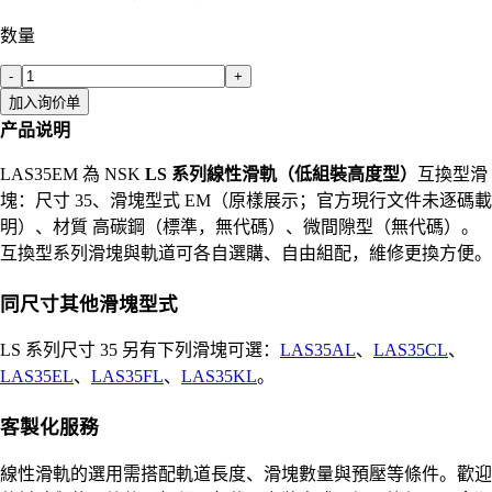
数量
-
+
加入询价单
产品说明
LAS35EM 為 NSK
LS 系列線性滑軌（低組裝高度型）
互換型滑
塊：尺寸 35、滑塊型式 EM（原樣展示；官方現行文件未逐碼載
明）、材質 高碳鋼（標準，無代碼）、微間隙型（無代碼）。
互換型系列滑塊與軌道可各自選購、自由組配，維修更換方便。
同尺寸其他滑塊型式
LS 系列尺寸 35 另有下列滑塊可選：
LAS35AL
、
LAS35CL
、
LAS35EL
、
LAS35FL
、
LAS35KL
。
客製化服務
線性滑軌的選用需搭配軌道長度、滑塊數量與預壓等條件。歡迎