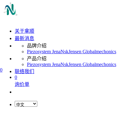
关于拿顺
最新消息
品牌介绍
Piezosystem Jena
Nsk
Jensen Global
mechonics
产品介绍
Piezosystem Jena
Nsk
Jensen Global
mechonics
0
联络我们
0
询价单
L
o
a