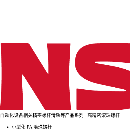
d
i
n
g
.
.
.
自动化设备相关精密螺杆滑轨等产品系列 - 高精密滚珠螺杆
小型化 FA 滚珠螺杆