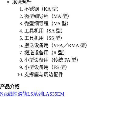
滚珠螺杆
不锈钢（KA 型）
微型细导程（MA 型）
微型细导程（MS 型）
工具机用（SA 型）
工具机用（SS 型）
搬送设备用（VFA／RMA 型）
搬送设备用（R 型）
小型设备用（传统 FA 型）
小型设备用（FS 型）
支撑座与周边配件
产品介绍
Nsk
线性滑轨
LS系列
LAS35EM
L
o
a
d
i
n