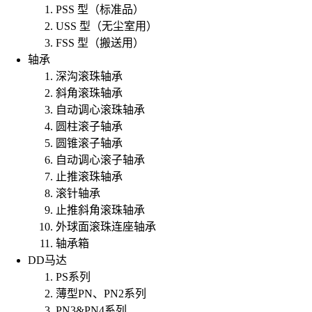
PSS 型（标准品）
USS 型（无尘室用）
FSS 型（搬送用）
轴承
深沟滚珠轴承
斜角滚珠轴承
自动调心滚珠轴承
圆柱滚子轴承
圆锥滚子轴承
自动调心滚子轴承
止推滚珠轴承
滚针轴承
止推斜角滚珠轴承
外球面滚珠连座轴承
轴承箱
DD马达
PS系列
薄型PN、PN2系列
PN3&PN4系列