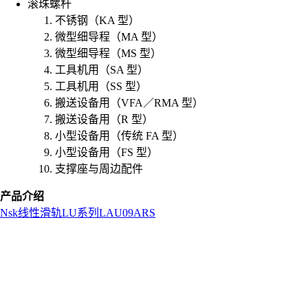
滚珠螺杆
不锈钢（KA 型）
微型细导程（MA 型）
微型细导程（MS 型）
工具机用（SA 型）
工具机用（SS 型）
搬送设备用（VFA／RMA 型）
搬送设备用（R 型）
小型设备用（传统 FA 型）
小型设备用（FS 型）
支撑座与周边配件
产品介绍
Nsk
线性滑轨
LU系列
LAU09ARS
L
o
a
d
i
n