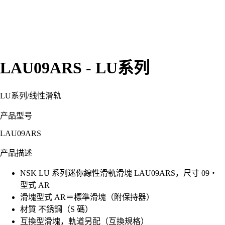
LAU09ARS - LU系列
LU系列
/
线性滑轨
产品型号
LAU09ARS
产品描述
NSK LU 系列迷你線性滑軌滑塊 LAU09ARS，尺寸 09・
型式 AR
滑塊型式 AR＝標準滑塊（附保持器）
材質 不銹鋼（S 碼）
互換型滑塊，軌道另配（互換規格）