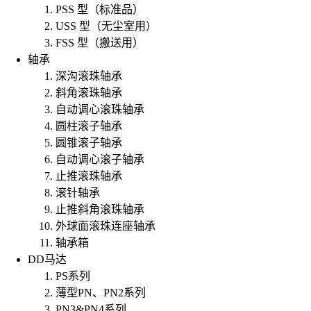
PSS 型（标准品）
USS 型（无尘室用）
FSS 型（搬送用）
轴承
深沟滚珠轴承
斜角滚珠轴承
自动调心滚珠轴承
圆柱滚子轴承
圆锥滚子轴承
自动调心滚子轴承
止推滚珠轴承
滚针轴承
止推斜角滚珠轴承
外球面滚珠连座轴承
轴承箱
DD马达
PS系列
薄型PN、PN2系列
PN3&PN4系列