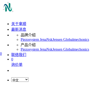
关于拿顺
最新消息
品牌介绍
Piezosystem Jena
Nsk
Jensen Global
mechonics
产品介绍
Piezosystem Jena
Nsk
Jensen Global
mechonics
0
联络我们
0
询价单
L
o
a