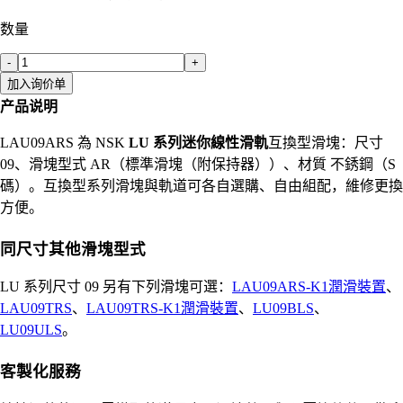
数量
-
+
加入询价单
产品说明
LAU09ARS 為 NSK
LU 系列迷你線性滑軌
互換型滑塊：尺寸
09、滑塊型式 AR（標準滑塊（附保持器））、材質 不銹鋼（S
碼）。互換型系列滑塊與軌道可各自選購、自由組配，維修更換
方便。
同尺寸其他滑塊型式
LU 系列尺寸 09 另有下列滑塊可選：
LAU09ARS-K1潤滑裝置
、
LAU09TRS
、
LAU09TRS-K1潤滑裝置
、
LU09BLS
、
LU09ULS
。
客製化服務