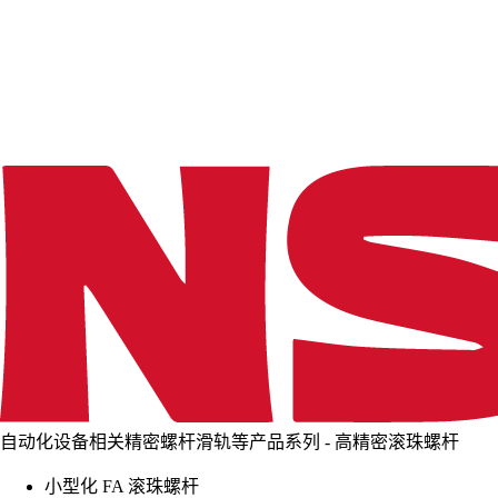
d
i
n
g
.
.
.
自动化设备相关精密螺杆滑轨等产品系列 - 高精密滚珠螺杆
小型化 FA 滚珠螺杆