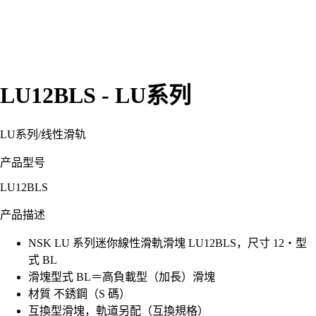
LU12BLS - LU系列
LU系列
/
线性滑轨
产品型号
LU12BLS
产品描述
NSK LU 系列迷你線性滑軌滑塊 LU12BLS，尺寸 12・型
式 BL
滑塊型式 BL＝高負載型（加長）滑塊
材質 不銹鋼（S 碼）
互換型滑塊，軌道另配（互換規格）