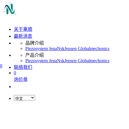
关于拿顺
最新消息
品牌介绍
Piezosystem Jena
Nsk
Jensen Global
mechonics
产品介绍
Piezosystem Jena
Nsk
Jensen Global
mechonics
0
联络我们
0
询价单
L
o
a