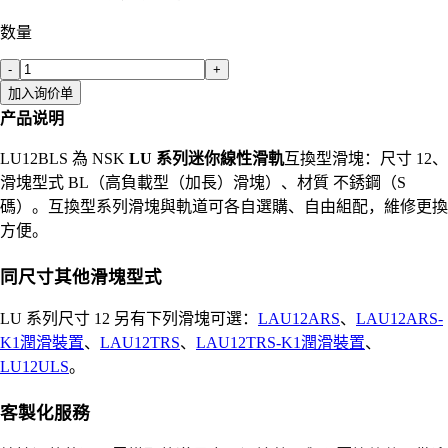
数量
-
+
加入询价单
产品说明
LU12BLS 為 NSK
LU 系列迷你線性滑軌
互換型滑塊：尺寸 12、
滑塊型式 BL（高負載型（加長）滑塊）、材質 不銹鋼（S
碼）。互換型系列滑塊與軌道可各自選購、自由組配，維修更換
方便。
同尺寸其他滑塊型式
LU 系列尺寸 12 另有下列滑塊可選：
LAU12ARS
、
LAU12ARS-
K1潤滑裝置
、
LAU12TRS
、
LAU12TRS-K1潤滑裝置
、
LU12ULS
。
客製化服務