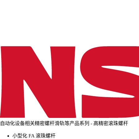
d
i
n
g
.
.
.
自动化设备相关精密螺杆滑轨等产品系列 - 高精密滚珠螺杆
小型化 FA 滚珠螺杆