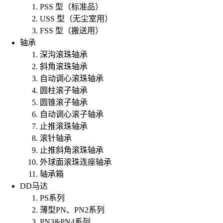
PSS 型（标准品）
USS 型（无尘室用）
FSS 型（搬送用）
轴承
深沟滚珠轴承
斜角滚珠轴承
自动调心滚珠轴承
圆柱滚子轴承
圆锥滚子轴承
自动调心滚子轴承
止推滚珠轴承
滚针轴承
止推斜角滚珠轴承
外球面滚珠连座轴承
轴承箱
DD马达
PS系列
薄型PN、PN2系列
PN3&PN4系列