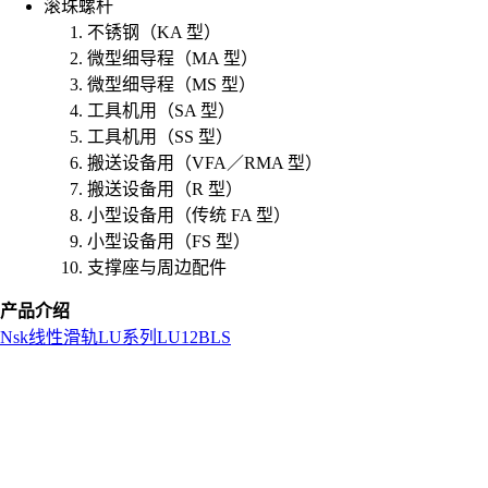
滚珠螺杆
不锈钢（KA 型）
微型细导程（MA 型）
微型细导程（MS 型）
工具机用（SA 型）
工具机用（SS 型）
搬送设备用（VFA／RMA 型）
搬送设备用（R 型）
小型设备用（传统 FA 型）
小型设备用（FS 型）
支撑座与周边配件
产品介绍
Nsk
线性滑轨
LU系列
LU12BLS
L
o
a
d
i
n