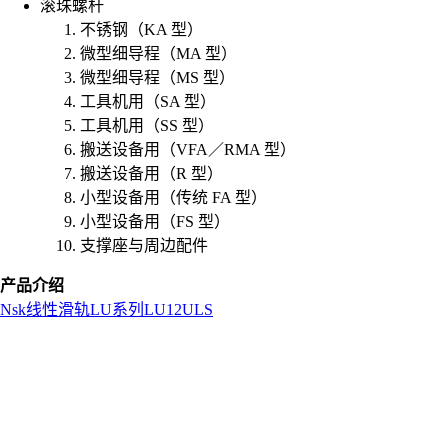
滚珠螺杆
不锈钢（KA 型）
微型细导程（MA 型）
微型细导程（MS 型）
工具机用（SA 型）
工具机用（SS 型）
搬送设备用（VFA／RMA 型）
搬送设备用（R 型）
小型设备用（传统 FA 型）
小型设备用（FS 型）
支撑座与周边配件
产品介绍
Nsk
线性滑轨
LU系列
LU12ULS
L
o
a
d
i
n