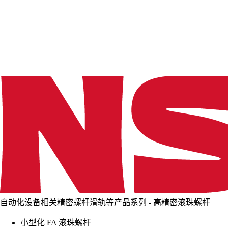
d
i
n
g
.
.
.
自动化设备相关精密螺杆滑轨等产品系列 - 高精密滚珠螺杆
小型化 FA 滚珠螺杆