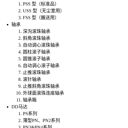
PSS 型（标准品）
USS 型（无尘室用）
FSS 型（搬送用）
轴承
深沟滚珠轴承
斜角滚珠轴承
自动调心滚珠轴承
圆柱滚子轴承
圆锥滚子轴承
自动调心滚子轴承
止推滚珠轴承
滚针轴承
止推斜角滚珠轴承
外球面滚珠连座轴承
轴承箱
DD马达
PS系列
薄型PN、PN2系列
PN3&PN4系列