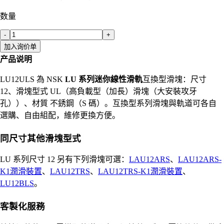
数量
-
+
加入询价单
产品说明
LU12ULS 為 NSK
LU 系列迷你線性滑軌
互換型滑塊：尺寸
12、滑塊型式 UL（高負載型（加長）滑塊（大安裝攻牙
孔））、材質 不銹鋼（S 碼）。互換型系列滑塊與軌道可各自
選購、自由組配，維修更換方便。
同尺寸其他滑塊型式
LU 系列尺寸 12 另有下列滑塊可選：
LAU12ARS
、
LAU12ARS-
K1潤滑裝置
、
LAU12TRS
、
LAU12TRS-K1潤滑裝置
、
LU12BLS
。
客製化服務