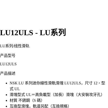
LU12ULS - LU系列
LU系列
/
线性滑轨
产品型号
LU12ULS
产品描述
NSK LU 系列迷你線性滑軌滑塊 LU12ULS，尺寸 12・型
式 UL
滑塊型式 UL＝高負載型（加長）滑塊（大安裝攻牙孔）
材質 不銹鋼（S 碼）
互換型滑塊，軌道另配（互換規格）