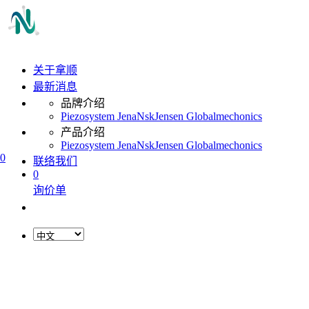
关于拿顺
最新消息
品牌介绍
Piezosystem Jena
Nsk
Jensen Global
mechonics
产品介绍
Piezosystem Jena
Nsk
Jensen Global
mechonics
0
联络我们
0
询价单
L
o
a