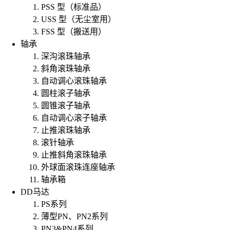
PSS 型（标准品）
USS 型（无尘室用）
FSS 型（搬送用）
轴承
深沟滚珠轴承
斜角滚珠轴承
自动调心滚珠轴承
圆柱滚子轴承
圆锥滚子轴承
自动调心滚子轴承
止推滚珠轴承
滚针轴承
止推斜角滚珠轴承
外球面滚珠连座轴承
轴承箱
DD马达
PS系列
薄型PN、PN2系列
PN3&PN4系列