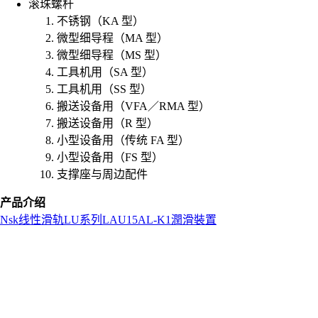
滚珠螺杆
不锈钢（KA 型）
微型细导程（MA 型）
微型细导程（MS 型）
工具机用（SA 型）
工具机用（SS 型）
搬送设备用（VFA／RMA 型）
搬送设备用（R 型）
小型设备用（传统 FA 型）
小型设备用（FS 型）
支撑座与周边配件
产品介绍
Nsk
线性滑轨
LU系列
LAU15AL-K1潤滑裝置
L
o
a
d
i
n