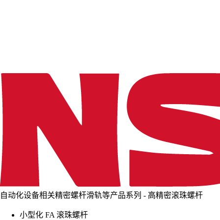
d
i
n
g
.
.
.
自动化设备相关精密螺杆滑轨等产品系列 - 高精密滚珠螺杆
小型化 FA 滚珠螺杆