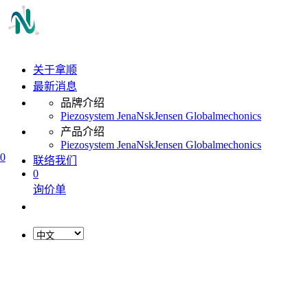
关于拿顺
最新消息
品牌介绍
Piezosystem Jena
Nsk
Jensen Global
mechonics
产品介绍
Piezosystem Jena
Nsk
Jensen Global
mechonics
0
联络我们
0
询价单
L
o
a