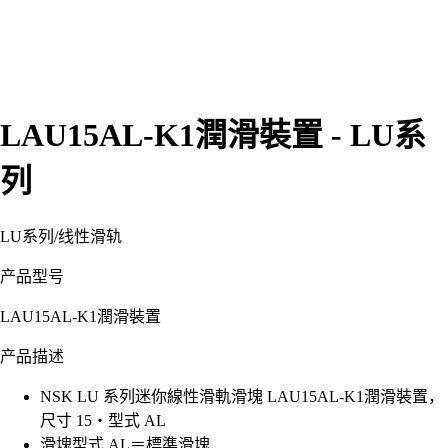
LAU15AL-K1潤滑裝置 - LU系
列
LU系列
/
线性滑轨
产品型号
LAU15AL-K1潤滑裝置
产品描述
NSK LU 系列迷你線性滑軌滑塊 LAU15AL-K1潤滑裝置，
尺寸 15・型式 AL
滑塊型式 AL＝標準滑塊