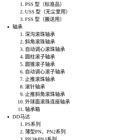
PSS 型（标准品）
USS 型（无尘室用）
FSS 型（搬送用）
轴承
深沟滚珠轴承
斜角滚珠轴承
自动调心滚珠轴承
圆柱滚子轴承
圆锥滚子轴承
自动调心滚子轴承
止推滚珠轴承
滚针轴承
止推斜角滚珠轴承
外球面滚珠连座轴承
轴承箱
DD马达
PS系列
薄型PN、PN2系列
PN3&PN4系列