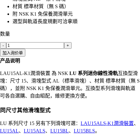
材質 標準材質（無 S 碼）
附 NSK K1 免保養潤滑單元
選型與軌道長度規劃可洽拿順
数量
-
+
加入询价单
产品说明
LAU15AL-K1潤滑裝置 為 NSK
LU 系列迷你線性滑軌
互換型滑
塊：尺寸 15、滑塊型式 AL（標準滑塊）、材質 標準材質（無 S
碼），並附 NSK K1 免保養潤滑單元。互換型系列滑塊與軌道
可各自選購、自由組配，維修更換方便。
同尺寸其他滑塊型式
LU 系列尺寸 15 另有下列滑塊可選：
LAU15ALS-K1潤滑裝置
、
LU15AL
、
LU15ALS
、
LU15BL
、
LU15BLS
。