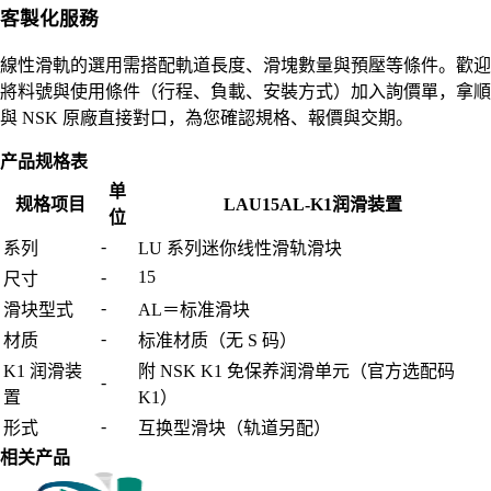
客製化服務
線性滑軌的選用需搭配軌道長度、滑塊數量與預壓等條件。歡迎
將料號與使用條件（行程、負載、安裝方式）加入詢價單，拿順
與 NSK 原廠直接對口，為您確認規格、報價與交期。
产品规格表
单
规格项目
LAU15AL-K1润滑装置
位
-
系列
LU 系列迷你线性滑轨滑块
-
15
尺寸
-
滑块型式
AL＝标准滑块
-
材质
标准材质（无 S 码）
K1 润滑装
附 NSK K1 免保养润滑单元（官方选配码
-
置
K1）
-
形式
互换型滑块（轨道另配）
相关产品