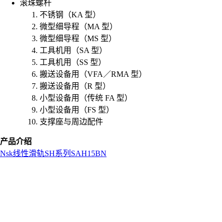
滚珠螺杆
不锈钢（KA 型）
微型细导程（MA 型）
微型细导程（MS 型）
工具机用（SA 型）
工具机用（SS 型）
搬送设备用（VFA／RMA 型）
搬送设备用（R 型）
小型设备用（传统 FA 型）
小型设备用（FS 型）
支撑座与周边配件
产品介绍
Nsk
线性滑轨
SH系列
SAH15BN
L
o
a
d
i
n