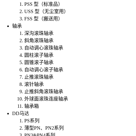
PSS 型（标准品）
USS 型（无尘室用）
FSS 型（搬送用）
轴承
深沟滚珠轴承
斜角滚珠轴承
自动调心滚珠轴承
圆柱滚子轴承
圆锥滚子轴承
自动调心滚子轴承
止推滚珠轴承
滚针轴承
止推斜角滚珠轴承
外球面滚珠连座轴承
轴承箱
DD马达
PS系列
薄型PN、PN2系列
PN3&PN4系列