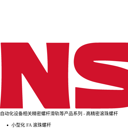
d
i
n
g
.
.
.
自动化设备相关精密螺杆滑轨等产品系列 - 高精密滚珠螺杆
小型化 FA 滚珠螺杆