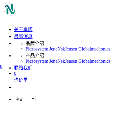
关于拿顺
最新消息
品牌介绍
Piezosystem Jena
Nsk
Jensen Global
mechonics
产品介绍
Piezosystem Jena
Nsk
Jensen Global
mechonics
0
联络我们
0
询价单
L
o
a