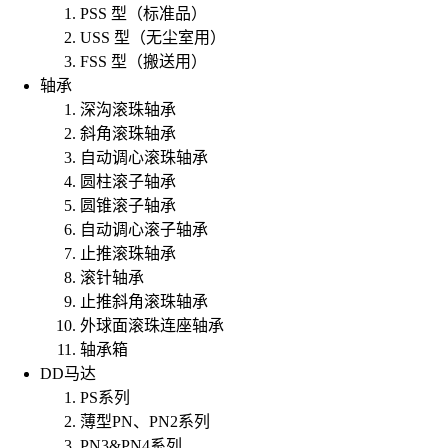
PSS 型（标准品）
USS 型（无尘室用）
FSS 型（搬送用）
轴承
深沟滚珠轴承
斜角滚珠轴承
自动调心滚珠轴承
圆柱滚子轴承
圆锥滚子轴承
自动调心滚子轴承
止推滚珠轴承
滚针轴承
止推斜角滚珠轴承
外球面滚珠连座轴承
轴承箱
DD马达
PS系列
薄型PN、PN2系列
PN3&PN4系列