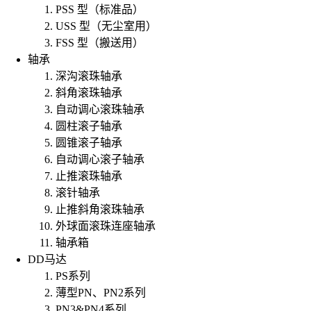
PSS 型（标准品）
USS 型（无尘室用）
FSS 型（搬送用）
轴承
深沟滚珠轴承
斜角滚珠轴承
自动调心滚珠轴承
圆柱滚子轴承
圆锥滚子轴承
自动调心滚子轴承
止推滚珠轴承
滚针轴承
止推斜角滚珠轴承
外球面滚珠连座轴承
轴承箱
DD马达
PS系列
薄型PN、PN2系列
PN3&PN4系列