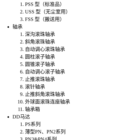
PSS 型（标准品）
USS 型（无尘室用）
FSS 型（搬送用）
轴承
深沟滚珠轴承
斜角滚珠轴承
自动调心滚珠轴承
圆柱滚子轴承
圆锥滚子轴承
自动调心滚子轴承
止推滚珠轴承
滚针轴承
止推斜角滚珠轴承
外球面滚珠连座轴承
轴承箱
DD马达
PS系列
薄型PN、PN2系列
PN3&PN4系列