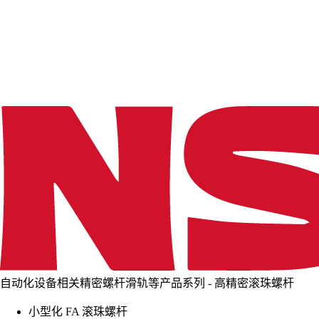
d
i
n
g
.
.
.
自动化设备相关精密螺杆滑轨等产品系列 - 高精密滚珠螺杆
小型化 FA 滚珠螺杆