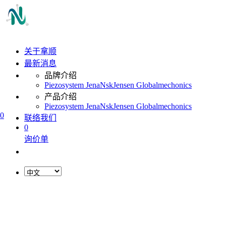
关于拿顺
最新消息
品牌介绍
Piezosystem Jena
Nsk
Jensen Global
mechonics
产品介绍
Piezosystem Jena
Nsk
Jensen Global
mechonics
0
联络我们
0
询价单
L
o
a