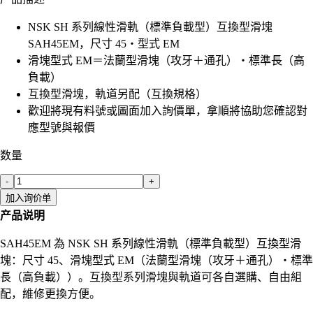
NSK SH 系列線性滑軌（標準負載型）互換型滑塊
SAH45EM，尺寸 45・型式 EM
滑塊型式 EM＝法蘭型滑塊（攻牙＋通孔）・標準長（高
負載）
互換型滑塊，軌道另配（互換規格）
歡迎將現有料號或圖面加入詢價單，拿順將協助您確認對
應型號與報價
数量
-
+
加入询价单
产品说明
SAH45EM 為 NSK SH 系列線性滑軌（標準負載型）互換型滑
塊：尺寸 45、滑塊型式 EM（法蘭型滑塊（攻牙＋通孔）・標準
長（高負載））。互換型系列滑塊與軌道可各自選購、自由組
配，維修更換方便。