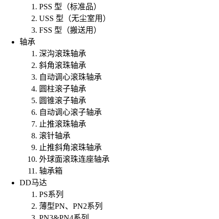
PSS 型（标准品）
USS 型（无尘室用）
FSS 型（搬送用）
轴承
深沟滚珠轴承
斜角滚珠轴承
自动调心滚珠轴承
圆柱滚子轴承
圆锥滚子轴承
自动调心滚子轴承
止推滚珠轴承
滚针轴承
止推斜角滚珠轴承
外球面滚珠连座轴承
轴承箱
DD马达
PS系列
薄型PN、PN2系列
PN3&PN4系列