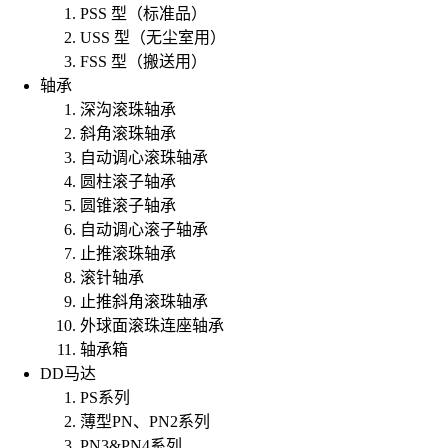
PSS 型（标准品）
USS 型（无尘室用）
FSS 型（搬送用）
轴承
深沟滚珠轴承
斜角滚珠轴承
自动调心滚珠轴承
圆柱滚子轴承
圆锥滚子轴承
自动调心滚子轴承
止推滚珠轴承
滚针轴承
止推斜角滚珠轴承
外球面滚珠连座轴承
轴承箱
DD马达
PS系列
薄型PN、PN2系列
PN3&PN4系列