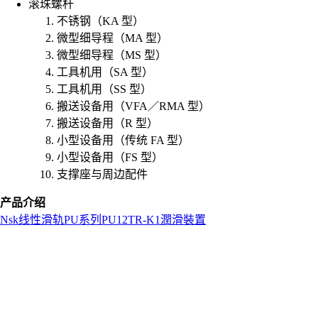
滚珠螺杆
不锈钢（KA 型）
微型细导程（MA 型）
微型细导程（MS 型）
工具机用（SA 型）
工具机用（SS 型）
搬送设备用（VFA／RMA 型）
搬送设备用（R 型）
小型设备用（传统 FA 型）
小型设备用（FS 型）
支撑座与周边配件
产品介绍
Nsk
线性滑轨
PU系列
PU12TR-K1潤滑裝置
L
o
a
d
i
n