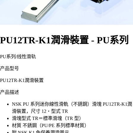
PU12TR-K1潤滑裝置 - PU系列
PU系列
/
线性滑轨
产品型号
PU12TR-K1潤滑裝置
产品描述
NSK PU 系列迷你線性滑軌（不銹鋼）滑塊 PU12TR-K1潤
滑裝置，尺寸 12・型式 TR
滑塊型式 TR＝標準滑塊（TR 型）
材質 不銹鋼（PU/PE 系列標準材質）
附 NSK K1 免保養潤滑單元