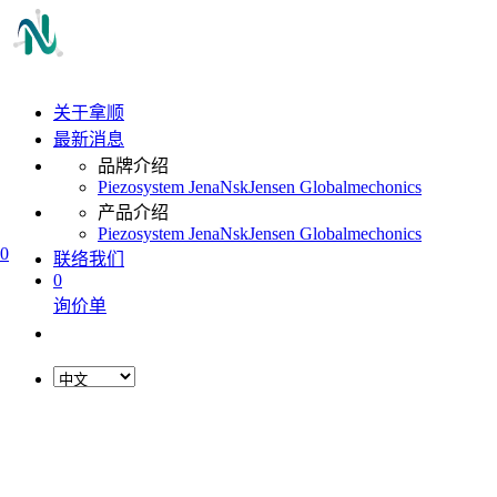
关于拿顺
最新消息
品牌介绍
Piezosystem Jena
Nsk
Jensen Global
mechonics
产品介绍
Piezosystem Jena
Nsk
Jensen Global
mechonics
0
联络我们
0
询价单
L
o
a