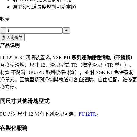
選型與軌道長度規劃可洽拿順
数量
-
+
加入询价单
产品说明
PU12TR-K1潤滑裝置 為 NSK
PU 系列迷你線性滑軌（不銹鋼）
互換型滑塊：尺寸 12、滑塊型式 TR（標準滑塊（TR 型））、
材質 不銹鋼（PU/PE 系列標準材質），並附 NSK K1 免保養潤
滑單元。互換型系列滑塊與軌道可各自選購、自由組配，維修更
換方便。
同尺寸其他滑塊型式
PU 系列尺寸 12 另有下列滑塊可選：
PU12TR
。
客製化服務