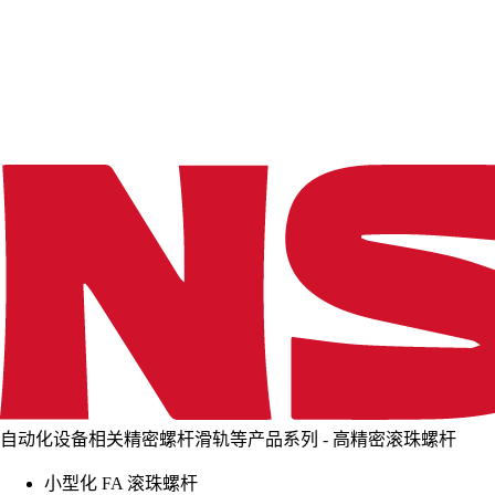
d
i
n
g
.
.
.
自动化设备相关精密螺杆滑轨等产品系列 - 高精密滚珠螺杆
小型化 FA 滚珠螺杆