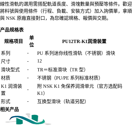
線性滑軌的選用需搭配軌道長度、滑塊數量與預壓等條件。歡迎
將料號與使用條件（行程、負載、安裝方式）加入詢價單，拿順
與 NSK 原廠直接對口，為您確認規格、報價與交期。
产品规格表
单
规格项目
PU12TR-K1润滑装置
位
-
系列
PU 系列迷你线性滑轨（不锈钢）滑块
-
12
尺寸
-
滑块型式
TR＝标准滑块（TR 型）
-
材质
不锈钢（PU/PE 系列标准材质）
K1 润滑装
附 NSK K1 免保养润滑单元（官方选配码
-
置
K1）
-
形式
互换型滑块（轨道另配）
相关产品