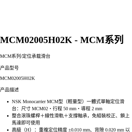
MCM02005H02K - MCM系列
MCM系列
/
定位承载滑台
产品型号
MCM02005H02K
产品描述
NSK Monocarrier MCM型（輕量型）一體式單軸定位滑
台：尺寸 MCM02・行程 50 mm・導程 2 mm
整合滾珠螺桿＋線性滑軌＋支撐軸承，免組裝校正、鎖上
馬達即可使用
高級（H）：重複定位精度 ±0.010 mm、背隙 0.020 mm 以