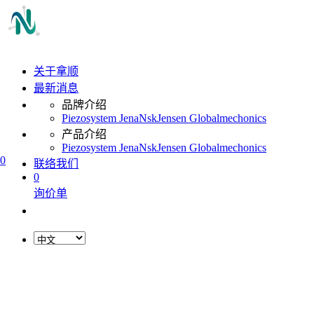
关于拿顺
最新消息
品牌介绍
Piezosystem Jena
Nsk
Jensen Global
mechonics
产品介绍
Piezosystem Jena
Nsk
Jensen Global
mechonics
0
联络我们
0
询价单
L
o
a