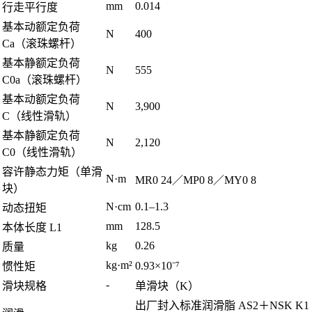
mm
0.014
行走平行度
基本动额定负荷
N
400
Ca（滚珠螺杆）
基本静额定负荷
N
555
C0a（滚珠螺杆）
基本动额定负荷
N
3,900
C（线性滑轨）
基本静额定负荷
N
2,120
C0（线性滑轨）
容许静态力矩（单滑
N·m
MR0 24／MP0 8／MY0 8
块）
N·cm
0.1–1.3
动态扭矩
mm
128.5
本体长度 L1
kg
0.26
质量
kg·m²
0.93×10⁻⁷
惯性矩
-
滑块规格
单滑块（K）
出厂封入标准润滑脂 AS2＋NSK K1