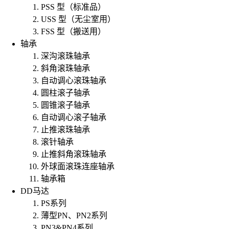
PSS 型（标准品）
USS 型（无尘室用）
FSS 型（搬送用）
轴承
深沟滚珠轴承
斜角滚珠轴承
自动调心滚珠轴承
圆柱滚子轴承
圆锥滚子轴承
自动调心滚子轴承
止推滚珠轴承
滚针轴承
止推斜角滚珠轴承
外球面滚珠连座轴承
轴承箱
DD马达
PS系列
薄型PN、PN2系列
PN3&PN4系列