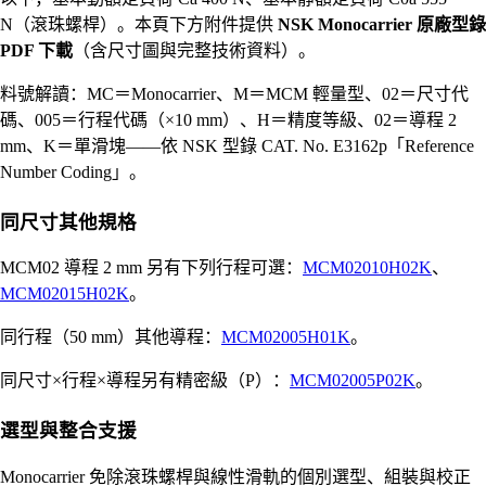
N（滾珠螺桿）。本頁下方附件提供
NSK Monocarrier 原廠型錄
PDF 下載
（含尺寸圖與完整技術資料）。
料號解讀：MC＝Monocarrier、M＝MCM 輕量型、02＝尺寸代
碼、005＝行程代碼（×10 mm）、H＝精度等級、02＝導程 2
mm、K＝單滑塊——依 NSK 型錄 CAT. No. E3162p「Reference
Number Coding」。
同尺寸其他規格
MCM02 導程 2 mm 另有下列行程可選：
MCM02010H02K
、
MCM02015H02K
。
同行程（50 mm）其他導程：
MCM02005H01K
。
同尺寸×行程×導程另有精密級（P）：
MCM02005P02K
。
選型與整合支援
Monocarrier 免除滾珠螺桿與線性滑軌的個別選型、組裝與校正