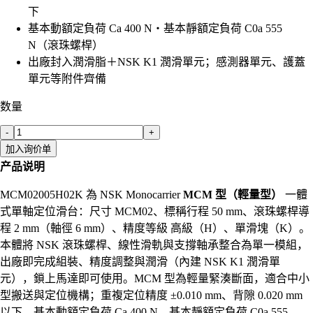
下
基本動額定負荷 Ca 400 N・基本靜額定負荷 C0a 555
N（滾珠螺桿）
出廠封入潤滑脂＋NSK K1 潤滑單元；感測器單元、護蓋
單元等附件齊備
数量
-
+
加入询价单
产品说明
MCM02005H02K 為 NSK Monocarrier
MCM 型（輕量型）
一體
式單軸定位滑台：尺寸 MCM02、標稱行程 50 mm、滾珠螺桿導
程 2 mm（軸徑 6 mm）、精度等級 高級（H）、單滑塊（K）。
本體將 NSK 滾珠螺桿、線性滑軌與支撐軸承整合為單一模組，
出廠即完成組裝、精度調整與潤滑（內建 NSK K1 潤滑單
元），鎖上馬達即可使用。MCM 型為輕量緊湊斷面，適合中小
型搬送與定位機構；重複定位精度 ±0.010 mm、背隙 0.020 mm
以下，基本動額定負荷 Ca 400 N、基本靜額定負荷 C0a 555