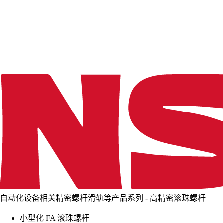
d
i
n
g
.
.
.
自动化设备相关精密螺杆滑轨等产品系列 - 高精密滚珠螺杆
小型化 FA 滚珠螺杆