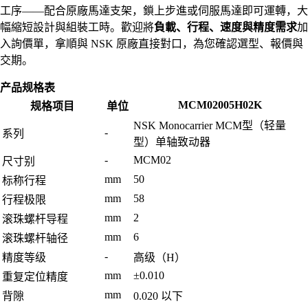
工序——配合原廠馬達支架，鎖上步進或伺服馬達即可運轉，大
幅縮短設計與組裝工時。歡迎將
負載、行程、速度與精度需求
加
入詢價單，拿順與 NSK 原廠直接對口，為您確認選型、報價與
交期。
产品规格表
MCM02005H02K
规格项目
单位
NSK Monocarrier MCM型（轻量
-
系列
型）单轴致动器
-
MCM02
尺寸别
mm
50
标称行程
mm
58
行程极限
mm
2
滚珠螺杆导程
mm
6
滚珠螺杆轴径
-
精度等级
高级（H）
mm
±0.010
重复定位精度
mm
背隙
0.020 以下