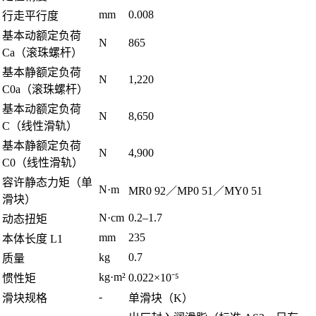
mm
0.008
行走平行度
基本动额定负荷
N
865
Ca（滚珠螺杆）
基本静额定负荷
N
1,220
C0a（滚珠螺杆）
基本动额定负荷
N
8,650
C（线性滑轨）
基本静额定负荷
N
4,900
C0（线性滑轨）
容许静态力矩（单
N·m
MR0 92／MP0 51／MY0 51
滑块）
N·cm
0.2–1.7
动态扭矩
mm
235
本体长度 L1
kg
0.7
质量
kg·m²
0.022×10⁻⁵
惯性矩
-
滑块规格
单滑块（K）