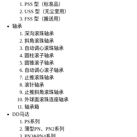
PSS 型（标准品）
USS 型（无尘室用）
FSS 型（搬送用）
轴承
深沟滚珠轴承
斜角滚珠轴承
自动调心滚珠轴承
圆柱滚子轴承
圆锥滚子轴承
自动调心滚子轴承
止推滚珠轴承
滚针轴承
止推斜角滚珠轴承
外球面滚珠连座轴承
轴承箱
DD马达
PS系列
薄型PN、PN2系列
PN3&PN4系列