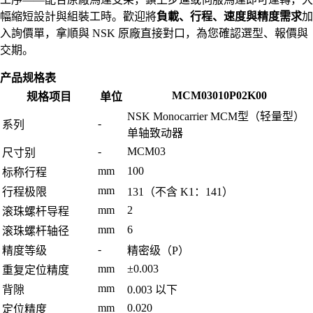
幅縮短設計與組裝工時。歡迎將
負載、行程、速度與精度需求
加
入詢價單，拿順與 NSK 原廠直接對口，為您確認選型、報價與
交期。
产品规格表
MCM03010P02K00
规格项目
单位
NSK Monocarrier MCM型（轻量型）
-
系列
单轴致动器
-
MCM03
尺寸别
mm
100
标称行程
mm
行程极限
131（不含 K1：141）
mm
2
滚珠螺杆导程
mm
6
滚珠螺杆轴径
-
精度等级
精密级（P）
mm
±0.003
重复定位精度
mm
背隙
0.003 以下
mm
0.020
定位精度