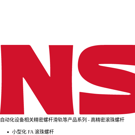
d
i
n
g
.
.
.
自动化设备相关精密螺杆滑轨等产品系列 - 高精密滚珠螺杆
小型化 FA 滚珠螺杆