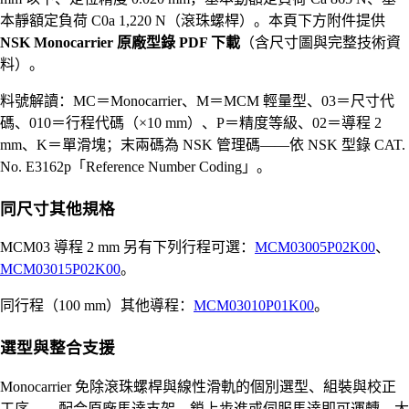
本靜額定負荷 C0a 1,220 N（滾珠螺桿）。本頁下方附件提供
NSK Monocarrier 原廠型錄 PDF 下載
（含尺寸圖與完整技術資
料）。
料號解讀：MC＝Monocarrier、M＝MCM 輕量型、03＝尺寸代
碼、010＝行程代碼（×10 mm）、P＝精度等級、02＝導程 2
mm、K＝單滑塊；末兩碼為 NSK 管理碼——依 NSK 型錄 CAT.
No. E3162p「Reference Number Coding」。
同尺寸其他規格
MCM03 導程 2 mm 另有下列行程可選：
MCM03005P02K00
、
MCM03015P02K00
。
同行程（100 mm）其他導程：
MCM03010P01K00
。
選型與整合支援
Monocarrier 免除滾珠螺桿與線性滑軌的個別選型、組裝與校正
工序——配合原廠馬達支架，鎖上步進或伺服馬達即可運轉，大