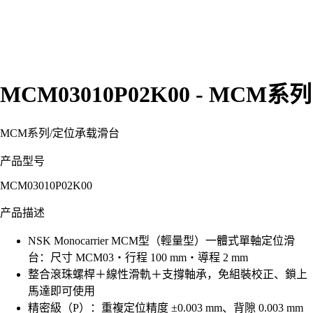
MCM03010P02K00 - MCM系列
MCM系列
/
定位承载滑台
产品型号
MCM03010P02K00
产品描述
NSK Monocarrier MCM型（輕量型）一體式單軸定位滑
台：尺寸 MCM03・行程 100 mm・導程 2 mm
整合滾珠螺桿＋線性滑軌＋支撐軸承，免組裝校正、鎖上
馬達即可使用
精密級（P）：重複定位精度 ±0.003 mm、背隙 0.003 mm