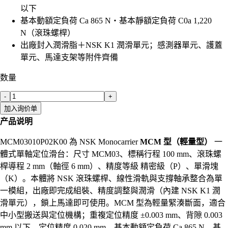
以下
基本動額定負荷 Ca 865 N・基本靜額定負荷 C0a 1,220
N（滾珠螺桿）
出廠封入潤滑脂＋NSK K1 潤滑單元；感測器單元、護蓋
單元、馬達支架等附件齊備
数量
-
+
加入询价单
产品说明
MCM03010P02K00 為 NSK Monocarrier
MCM 型（輕量型）
一
體式單軸定位滑台：尺寸 MCM03、標稱行程 100 mm、滾珠螺
桿導程 2 mm（軸徑 6 mm）、精度等級 精密級（P）、單滑塊
（K）。本體將 NSK 滾珠螺桿、線性滑軌與支撐軸承整合為單
一模組，出廠即完成組裝、精度調整與潤滑（內建 NSK K1 潤
滑單元），鎖上馬達即可使用。MCM 型為輕量緊湊斷面，適合
中小型搬送與定位機構；重複定位精度 ±0.003 mm、背隙 0.003
mm 以下、定位精度 0.020 mm，基本動額定負荷 Ca 865 N、基