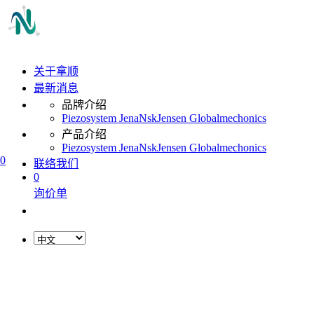
关于拿顺
最新消息
品牌介绍
Piezosystem Jena
Nsk
Jensen Global
mechonics
产品介绍
Piezosystem Jena
Nsk
Jensen Global
mechonics
0
联络我们
0
询价单
L
o
a