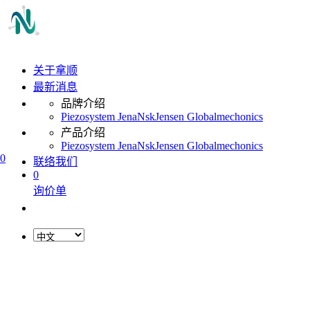
关于拿顺
最新消息
品牌介绍
Piezosystem Jena
Nsk
Jensen Global
mechonics
产品介绍
Piezosystem Jena
Nsk
Jensen Global
mechonics
0
联络我们
0
询价单
L
o
a