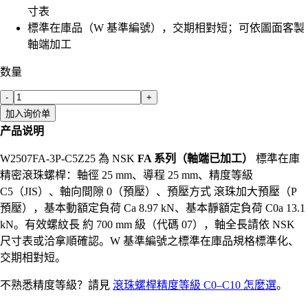
寸表
標準在庫品（W 基準編號），交期相對短；可依圖面客製
軸端加工
数量
-
+
加入询价单
产品说明
W2507FA-3P-C5Z25 為 NSK
FA 系列（軸端已加工）
標準在庫
精密滾珠螺桿：軸徑 25 mm、導程 25 mm、精度等級
C5（JIS）、軸向間隙 0（預壓）、預壓方式 滾珠加大預壓（P
預壓），基本動額定負荷 Ca 8.97 kN、基本靜額定負荷 C0a 13.1
kN。有效螺紋長 約 700 mm 級（代碼 07），軸全長請依 NSK
尺寸表或洽拿順確認。W 基準編號之標準在庫品規格標準化、
交期相對短。
不熟悉精度等級？請見
滾珠螺桿精度等級 C0–C10 怎麼選
。