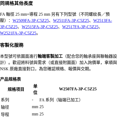
同規格其他長度
FA 軸徑 25 mm×導程 25 mm 另有下列型號（不同螺紋長／預
壓）：
W2509FA-3P-C5Z25
、
W2511FA-3P-C5Z25
、
W2513FA-
3P-C5Z25
、
W2515FA-3P-C5Z25
、
W2517FA-3P-C5Z25
、
W2521FA-3P-C5Z25
。
客製化服務
本型號可依圖面進行
軸端客製加工
（配合您的軸承座與聯軸器設
計）。歡迎將料號與需求（或直接附圖面）加入詢價單，拿順與
NSK 原廠直接對口，為您確認規格、報價與交期。
产品规格表
单
W2507FA-3P-C5Z25
规格项目
位
-
系列
FA 系列（轴端已加工）
mm
25
轴径
mm
25
导程