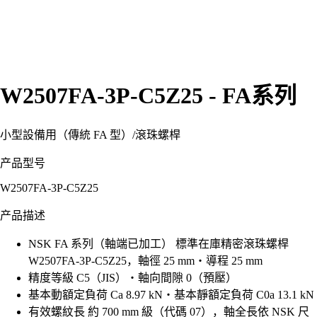
W2507FA-3P-C5Z25 - FA系列
小型設備用（傳統 FA 型）
/
滾珠螺桿
产品型号
W2507FA-3P-C5Z25
产品描述
NSK FA 系列（軸端已加工） 標準在庫精密滾珠螺桿
W2507FA-3P-C5Z25，軸徑 25 mm・導程 25 mm
精度等級 C5（JIS）・軸向間隙 0（預壓）
基本動額定負荷 Ca 8.97 kN・基本靜額定負荷 C0a 13.1 kN
有效螺紋長 約 700 mm 級（代碼 07），軸全長依 NSK 尺