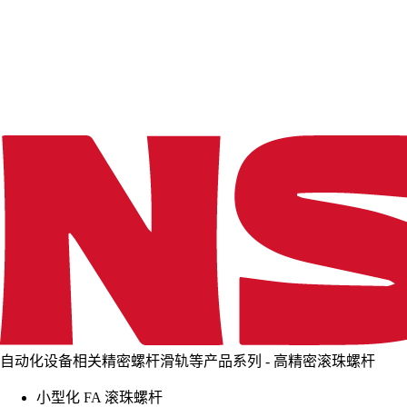
d
i
n
g
.
.
.
自动化设备相关精密螺杆滑轨等产品系列 - 高精密滚珠螺杆
小型化 FA 滚珠螺杆