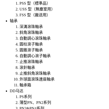
PSS 型（標準品）
USS 型（無塵室用）
FSS 型（搬送用）
轴承
深溝滾珠軸承
斜角滾珠軸承
自動調心滾珠軸承
圓柱滾子軸承
圓錐滾子軸承
自動調心滾子軸承
止推滾珠軸承
滾針軸承
止推斜角滾珠軸承
外球面滾珠連座軸承
軸承箱
DD马达
PS系列
薄型PN、PN2系列
PN3&PN4系列