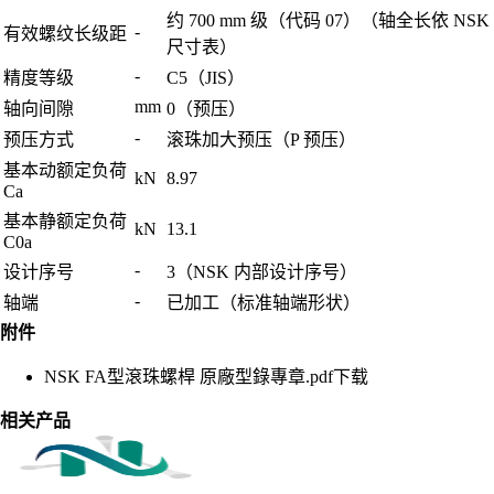
约 700 mm 级（代码 07）（轴全长依 NSK
-
有效螺纹长级距
尺寸表）
-
精度等级
C5（JIS）
mm
轴向间隙
0（预压）
-
预压方式
滚珠加大预压（P 预压）
基本动额定负荷
kN
8.97
Ca
基本静额定负荷
kN
13.1
C0a
-
设计序号
3（NSK 内部设计序号）
-
轴端
已加工（标准轴端形状）
附件
NSK FA型滾珠螺桿 原廠型錄專章.pdf
下载
相关产品