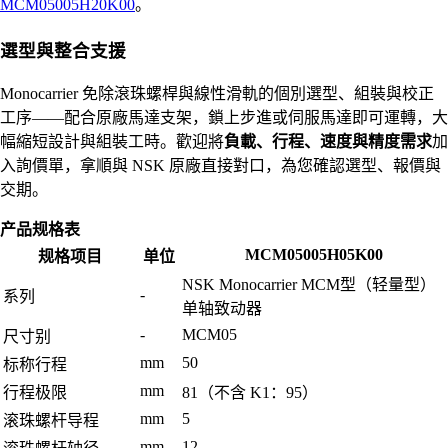
MCM05005H20K00
。
選型與整合支援
Monocarrier 免除滾珠螺桿與線性滑軌的個別選型、組裝與校正
工序——配合原廠馬達支架，鎖上步進或伺服馬達即可運轉，大
幅縮短設計與組裝工時。歡迎將
負載、行程、速度與精度需求
加
入詢價單，拿順與 NSK 原廠直接對口，為您確認選型、報價與
交期。
产品规格表
MCM05005H05K00
规格项目
单位
NSK Monocarrier MCM型（轻量型）
-
系列
单轴致动器
-
MCM05
尺寸别
mm
50
标称行程
mm
行程极限
81（不含 K1：95）
mm
5
滚珠螺杆导程
mm
12