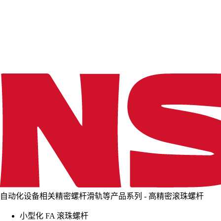
d
i
n
g
.
.
.
自动化设备相关精密螺杆滑轨等产品系列 - 高精密滚珠螺杆
小型化 FA 滚珠螺杆