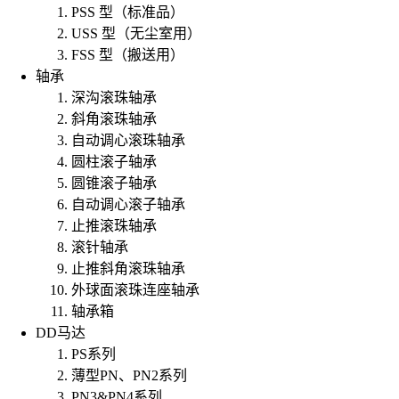
PSS 型（标准品）
USS 型（无尘室用）
FSS 型（搬送用）
轴承
深沟滚珠轴承
斜角滚珠轴承
自动调心滚珠轴承
圆柱滚子轴承
圆锥滚子轴承
自动调心滚子轴承
止推滚珠轴承
滚针轴承
止推斜角滚珠轴承
外球面滚珠连座轴承
轴承箱
DD马达
PS系列
薄型PN、PN2系列
PN3&PN4系列