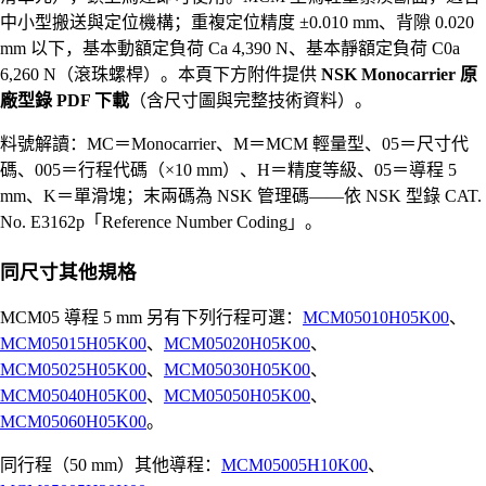
中小型搬送與定位機構；重複定位精度 ±0.010 mm、背隙 0.020
mm 以下，基本動額定負荷 Ca 4,390 N、基本靜額定負荷 C0a
6,260 N（滾珠螺桿）。本頁下方附件提供
NSK Monocarrier 原
廠型錄 PDF 下載
（含尺寸圖與完整技術資料）。
料號解讀：MC＝Monocarrier、M＝MCM 輕量型、05＝尺寸代
碼、005＝行程代碼（×10 mm）、H＝精度等級、05＝導程 5
mm、K＝單滑塊；末兩碼為 NSK 管理碼——依 NSK 型錄 CAT.
No. E3162p「Reference Number Coding」。
同尺寸其他規格
MCM05 導程 5 mm 另有下列行程可選：
MCM05010H05K00
、
MCM05015H05K00
、
MCM05020H05K00
、
MCM05025H05K00
、
MCM05030H05K00
、
MCM05040H05K00
、
MCM05050H05K00
、
MCM05060H05K00
。
同行程（50 mm）其他導程：
MCM05005H10K00
、