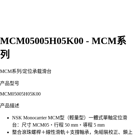
MCM05005H05K00 - MCM系
列
MCM系列
/
定位承载滑台
产品型号
MCM05005H05K00
产品描述
NSK Monocarrier MCM型（輕量型）一體式單軸定位滑
台：尺寸 MCM05・行程 50 mm・導程 5 mm
整合滾珠螺桿＋線性滑軌＋支撐軸承，免組裝校正、鎖上