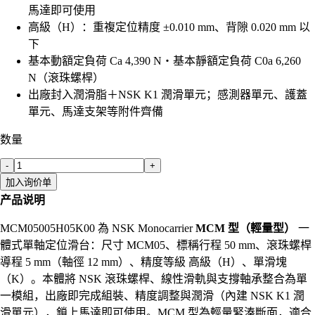
馬達即可使用
高級（H）：重複定位精度 ±0.010 mm、背隙 0.020 mm 以
下
基本動額定負荷 Ca 4,390 N・基本靜額定負荷 C0a 6,260
N（滾珠螺桿）
出廠封入潤滑脂＋NSK K1 潤滑單元；感測器單元、護蓋
單元、馬達支架等附件齊備
数量
-
+
加入询价单
产品说明
MCM05005H05K00 為 NSK Monocarrier
MCM 型（輕量型）
一
體式單軸定位滑台：尺寸 MCM05、標稱行程 50 mm、滾珠螺桿
導程 5 mm（軸徑 12 mm）、精度等級 高級（H）、單滑塊
（K）。本體將 NSK 滾珠螺桿、線性滑軌與支撐軸承整合為單
一模組，出廠即完成組裝、精度調整與潤滑（內建 NSK K1 潤
滑單元），鎖上馬達即可使用。MCM 型為輕量緊湊斷面，適合