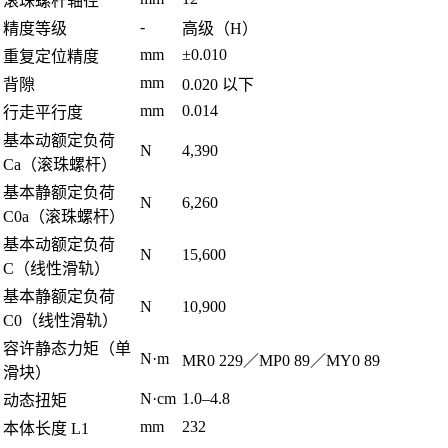
滚珠螺杆轴径
-
精度等级
高级（H）
mm
±0.010
重复定位精度
mm
背隙
0.020 以下
mm
0.014
行走平行度
基本动额定负荷
N
4,390
Ca（滚珠螺杆）
基本静额定负荷
N
6,260
C0a（滚珠螺杆）
基本动额定负荷
N
15,600
C（线性滑轨）
基本静额定负荷
N
10,900
C0（线性滑轨）
容许静态力矩（单
N·m
MR0 229／MP0 89／MY0 89
滑块）
N·cm
1.0–4.8
动态扭矩
mm
232
本体长度 L1