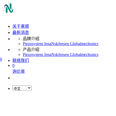
关于拿顺
最新消息
品牌介绍
Piezosystem Jena
Nsk
Jensen Global
mechonics
产品介绍
Piezosystem Jena
Nsk
Jensen Global
mechonics
0
联络我们
0
询价单
L
o
a