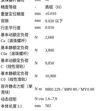
滚珠螺杆轴径
-
精度等级
高级（H）
mm
±0.010
重复定位精度
mm
背隙
0.020 以下
mm
0.016
行走平行度
基本动额定负荷
N
2,660
Ca（滚珠螺杆）
基本静额定负荷
N
3,800
C0a（滚珠螺杆）
基本动额定负荷
N
9,850
C（线性滑轨）
基本静额定负荷
N
10,900
C0（线性滑轨）
容许静态力矩（单
N·m
MR0 229／MP0 89／MY0 89
滑块）
N·cm
1.6–7.9
动态扭矩
mm
582
本体长度 L1