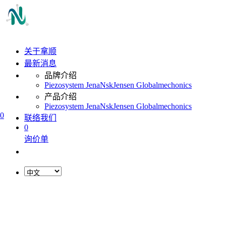
关于拿顺
最新消息
品牌介绍
Piezosystem Jena
Nsk
Jensen Global
mechonics
产品介绍
Piezosystem Jena
Nsk
Jensen Global
mechonics
0
联络我们
0
询价单
L
o
a