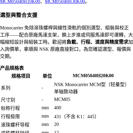
MCM05040H10K00
、
MCM05040H30K00
。
選型與整合支援
Monocarrier 免除滾珠螺桿與線性滑軌的個別選型、組裝與校正
工序——配合原廠馬達支架，鎖上步進或伺服馬達即可運轉，大
幅縮短設計與組裝工時。歡迎將
負載、行程、速度與精度需求
加
入詢價單，拿順與 NSK 原廠直接對口，為您確認選型、報價與
交期。
产品规格表
MCM05040H20K00
规格项目
单位
NSK Monocarrier MCM型（轻量型）
-
系列
单轴致动器
-
MCM05
尺寸别
mm
400
标称行程
mm
行程极限
431（不含 K1：445）
mm
20
滚珠螺杆导程
mm
12