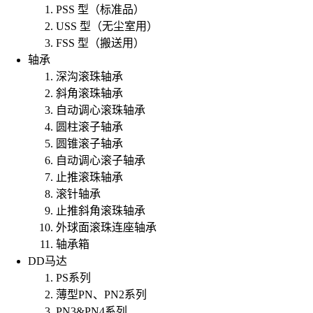
PSS 型（标准品）
USS 型（无尘室用）
FSS 型（搬送用）
轴承
深沟滚珠轴承
斜角滚珠轴承
自动调心滚珠轴承
圆柱滚子轴承
圆锥滚子轴承
自动调心滚子轴承
止推滚珠轴承
滚针轴承
止推斜角滚珠轴承
外球面滚珠连座轴承
轴承箱
DD马达
PS系列
薄型PN、PN2系列
PN3&PN4系列