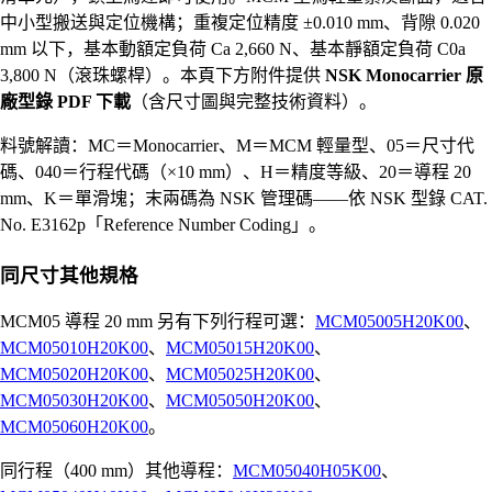
中小型搬送與定位機構；重複定位精度 ±0.010 mm、背隙 0.020
mm 以下，基本動額定負荷 Ca 2,660 N、基本靜額定負荷 C0a
3,800 N（滾珠螺桿）。本頁下方附件提供
NSK Monocarrier 原
廠型錄 PDF 下載
（含尺寸圖與完整技術資料）。
料號解讀：MC＝Monocarrier、M＝MCM 輕量型、05＝尺寸代
碼、040＝行程代碼（×10 mm）、H＝精度等級、20＝導程 20
mm、K＝單滑塊；末兩碼為 NSK 管理碼——依 NSK 型錄 CAT.
No. E3162p「Reference Number Coding」。
同尺寸其他規格
MCM05 導程 20 mm 另有下列行程可選：
MCM05005H20K00
、
MCM05010H20K00
、
MCM05015H20K00
、
MCM05020H20K00
、
MCM05025H20K00
、
MCM05030H20K00
、
MCM05050H20K00
、
MCM05060H20K00
。
同行程（400 mm）其他導程：
MCM05040H05K00
、