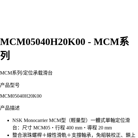
MCM05040H20K00 - MCM系
列
MCM系列
/
定位承载滑台
产品型号
MCM05040H20K00
产品描述
NSK Monocarrier MCM型（輕量型）一體式單軸定位滑
台：尺寸 MCM05・行程 400 mm・導程 20 mm
整合滾珠螺桿＋線性滑軌＋支撐軸承，免組裝校正、鎖上