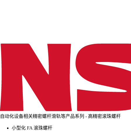
d
i
n
g
.
.
.
自动化设备相关精密螺杆滑轨等产品系列 - 高精密滚珠螺杆
小型化 FA 滚珠螺杆