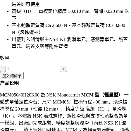
馬達即可使用
高級（H）：重複定位精度 ±0.010 mm、背隙 0.020 mm 以
下
基本動額定負荷 Ca 2,660 N・基本靜額定負荷 C0a 3,800
N（滾珠螺桿）
出廠封入潤滑脂＋NSK K1 潤滑單元；感測器單元、護蓋
單元、馬達支架等附件齊備
数量
-
+
加入询价单
产品说明
MCM05040H20K00 為 NSK Monocarrier
MCM 型（輕量型）
一
體式單軸定位滑台：尺寸 MCM05、標稱行程 400 mm、滾珠螺
桿導程 20 mm（軸徑 12 mm）、精度等級 高級（H）、單滑塊
（K）。本體將 NSK 滾珠螺桿、線性滑軌與支撐軸承整合為單
一模組，出廠即完成組裝、精度調整與潤滑（內建 NSK K1 潤
滑單元），鎖上馬達即可使用。MCM 型為輕量緊湊斷面，適合