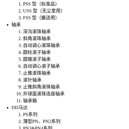
PSS 型（标准品）
USS 型（无尘室用）
FSS 型（搬送用）
轴承
深沟滚珠轴承
斜角滚珠轴承
自动调心滚珠轴承
圆柱滚子轴承
圆锥滚子轴承
自动调心滚子轴承
止推滚珠轴承
滚针轴承
止推斜角滚珠轴承
外球面滚珠连座轴承
轴承箱
DD马达
PS系列
薄型PN、PN2系列
PN3&PN4系列