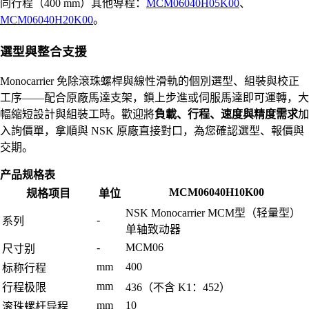
同行程（400 mm）其他導程：
MCM06040H05K00
、
MCM06040H20K00
。
選型與整合支援
Monocarrier 免除滾珠螺桿與線性滑軌的個別選型、組裝與校正
工序——配合原廠馬達支架，鎖上步進或伺服馬達即可運轉，大
幅縮短設計與組裝工時。歡迎將
負載、行程、速度與精度需求
加
入詢價單，拿順與 NSK 原廠直接對口，為您確認選型、報價與
交期。
产品规格表
MCM06040H10K00
规格项目
单位
NSK Monocarrier MCM型（轻量型）
-
系列
单轴致动器
-
MCM06
尺寸别
mm
400
标称行程
mm
行程极限
436（不含 K1：452）
mm
10
滚珠螺杆导程