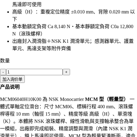
馬達即可使用
高級（H）：重複定位精度 ±0.010 mm、背隙 0.020 mm 以
下
基本動額定負荷 Ca 8,140 N・基本靜額定負荷 C0a 12,800
N（滾珠螺桿）
出廠封入潤滑脂＋NSK K1 潤滑單元；感測器單元、護蓋
單元、馬達支架等附件齊備
数量
-
+
加入询价单
产品说明
MCM06040H10K00 為 NSK Monocarrier
MCM 型（輕量型）
一
體式單軸定位滑台：尺寸 MCM06、標稱行程 400 mm、滾珠螺
桿導程 10 mm（軸徑 15 mm）、精度等級 高級（H）、單滑塊
（K）。本體將 NSK 滾珠螺桿、線性滑軌與支撐軸承整合為單
一模組，出廠即完成組裝、精度調整與潤滑（內建 NSK K1 潤
滑單元），鎖上馬達即可使用。MCM 型為輕量緊湊斷面，適合