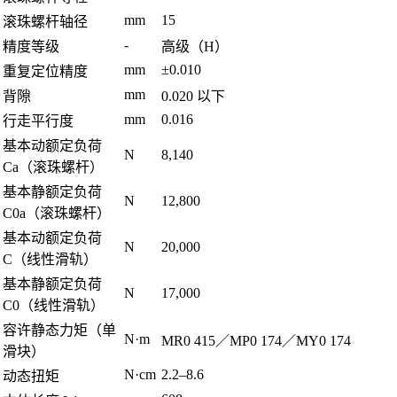
mm
15
滚珠螺杆轴径
-
精度等级
高级（H）
mm
±0.010
重复定位精度
mm
背隙
0.020 以下
mm
0.016
行走平行度
基本动额定负荷
N
8,140
Ca（滚珠螺杆）
基本静额定负荷
N
12,800
C0a（滚珠螺杆）
基本动额定负荷
N
20,000
C（线性滑轨）
基本静额定负荷
N
17,000
C0（线性滑轨）
容许静态力矩（单
N·m
MR0 415／MP0 174／MY0 174
滑块）
N·cm
2.2–8.6
动态扭矩