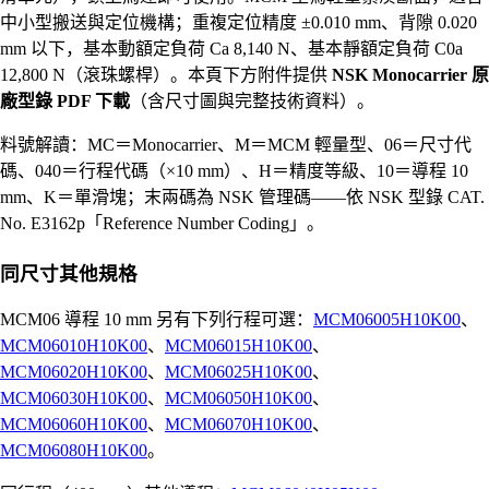
中小型搬送與定位機構；重複定位精度 ±0.010 mm、背隙 0.020
mm 以下，基本動額定負荷 Ca 8,140 N、基本靜額定負荷 C0a
12,800 N（滾珠螺桿）。本頁下方附件提供
NSK Monocarrier 原
廠型錄 PDF 下載
（含尺寸圖與完整技術資料）。
料號解讀：MC＝Monocarrier、M＝MCM 輕量型、06＝尺寸代
碼、040＝行程代碼（×10 mm）、H＝精度等級、10＝導程 10
mm、K＝單滑塊；末兩碼為 NSK 管理碼——依 NSK 型錄 CAT.
No. E3162p「Reference Number Coding」。
同尺寸其他規格
MCM06 導程 10 mm 另有下列行程可選：
MCM06005H10K00
、
MCM06010H10K00
、
MCM06015H10K00
、
MCM06020H10K00
、
MCM06025H10K00
、
MCM06030H10K00
、
MCM06050H10K00
、
MCM06060H10K00
、
MCM06070H10K00
、
MCM06080H10K00
。