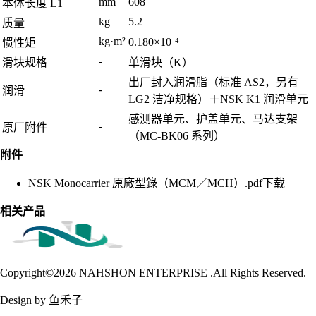
mm
608
本体长度 L1
kg
5.2
质量
kg·m²
0.180×10⁻⁴
惯性矩
-
滑块规格
单滑块（K）
出厂封入润滑脂（标准 AS2，另有
-
润滑
LG2 洁净规格）＋NSK K1 润滑单元
感测器单元、护盖单元、马达支架
-
原厂附件
（MC-BK06 系列）
附件
NSK Monocarrier 原廠型錄（MCM／MCH）.pdf
下载
相关产品
Copyright©2026
NAHSHON ENTERPRISE .All Rights Reserved.
Design by 鱼禾子