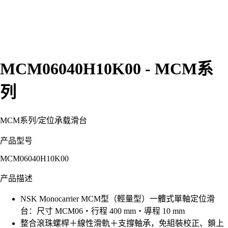
MCM06040H10K00 - MCM系
列
MCM系列
/
定位承载滑台
产品型号
MCM06040H10K00
产品描述
NSK Monocarrier MCM型（輕量型）一體式單軸定位滑
台：尺寸 MCM06・行程 400 mm・導程 10 mm
整合滾珠螺桿＋線性滑軌＋支撐軸承，免組裝校正、鎖上