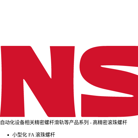
d
i
n
g
.
.
.
自动化设备相关精密螺杆滑轨等产品系列 - 高精密滚珠螺杆
小型化 FA 滚珠螺杆