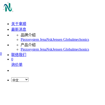
关于拿顺
最新消息
品牌介绍
Piezosystem Jena
Nsk
Jensen Global
mechonics
产品介绍
Piezosystem Jena
Nsk
Jensen Global
mechonics
0
联络我们
0
询价单
L
o
a