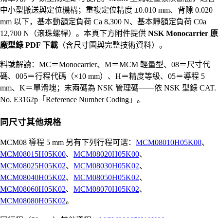
中小型搬送與定位機構；重複定位精度 ±0.010 mm、背隙 0.020
mm 以下，基本動額定負荷 Ca 8,300 N、基本靜額定負荷 C0a
12,700 N（滾珠螺桿）。本頁下方附件提供
NSK Monocarrier 原
廠型錄 PDF 下載
（含尺寸圖與完整技術資料）。
料號解讀：MC＝Monocarrier、M＝MCM 輕量型、08＝尺寸代
碼、005＝行程代碼（×10 mm）、H＝精度等級、05＝導程 5
mm、K＝單滑塊；末兩碼為 NSK 管理碼——依 NSK 型錄 CAT.
No. E3162p「Reference Number Coding」。
同尺寸其他規格
MCM08 導程 5 mm 另有下列行程可選：
MCM08010H05K00
、
MCM08015H05K00
、
MCM08020H05K00
、
MCM08025H05K02
、
MCM08030H05K02
、
MCM08040H05K02
、
MCM08050H05K02
、
MCM08060H05K02
、
MCM08070H05K02
、
MCM08080H05K02
。