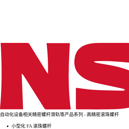
d
i
n
g
.
.
.
自动化设备相关精密螺杆滑轨等产品系列 - 高精密滚珠螺杆
小型化 FA 滚珠螺杆