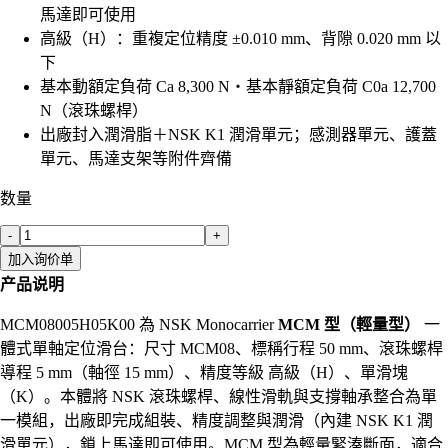
馬達即可使用
高級（H）：重複定位精度 ±0.010 mm、背隙 0.020 mm 以
下
基本動額定負荷 Ca 8,300 N・基本靜額定負荷 C0a 12,700
N（滾珠螺桿）
出廠封入潤滑脂＋NSK K1 潤滑單元；感測器單元、護蓋
單元、馬達支架等附件齊備
数量
-
+
加入询价单
产品说明
MCM08005H05K00 為 NSK Monocarrier
MCM 型（輕量型）
一
體式單軸定位滑台：尺寸 MCM08、標稱行程 50 mm、滾珠螺桿
導程 5 mm（軸徑 15 mm）、精度等級 高級（H）、單滑塊
（K）。本體將 NSK 滾珠螺桿、線性滑軌與支撐軸承整合為單
一模組，出廠即完成組裝、精度調整與潤滑（內建 NSK K1 潤
滑單元），鎖上馬達即可使用。MCM 型為輕量緊湊斷面，適合