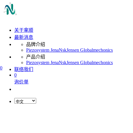
关于拿顺
最新消息
品牌介绍
Piezosystem Jena
Nsk
Jensen Global
mechonics
产品介绍
Piezosystem Jena
Nsk
Jensen Global
mechonics
0
联络我们
0
询价单
L
o
a