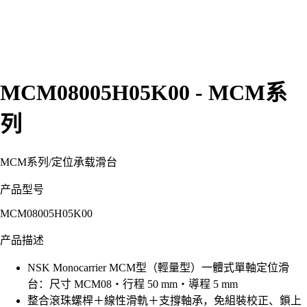
MCM08005H05K00 - MCM系
列
MCM系列
/
定位承载滑台
产品型号
MCM08005H05K00
产品描述
NSK Monocarrier MCM型（輕量型）一體式單軸定位滑
台：尺寸 MCM08・行程 50 mm・導程 5 mm
整合滾珠螺桿＋線性滑軌＋支撐軸承，免組裝校正、鎖上