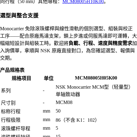
同行程（50 mm）其他導程：
MCM08005H10K00
。
選型與整合支援
Monocarrier 免除滾珠螺桿與線性滑軌的個別選型、組裝與校正
工序——配合原廠馬達支架，鎖上步進或伺服馬達即可運轉，大
幅縮短設計與組裝工時。歡迎將
負載、行程、速度與精度需求
加
入詢價單，拿順與 NSK 原廠直接對口，為您確認選型、報價與
交期。
产品规格表
MCM08005H05K00
规格项目
单位
NSK Monocarrier MCM型（轻量型）
-
系列
单轴致动器
-
MCM08
尺寸别
mm
50
标称行程
mm
行程极限
86（不含 K1：102）
mm
5
滚珠螺杆导程
mm
15