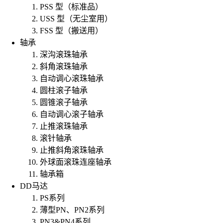
PSS 型（标准品）
USS 型（无尘室用）
FSS 型（搬送用）
轴承
深沟滚珠轴承
斜角滚珠轴承
自动调心滚珠轴承
圆柱滚子轴承
圆锥滚子轴承
自动调心滚子轴承
止推滚珠轴承
滚针轴承
止推斜角滚珠轴承
外球面滚珠连座轴承
轴承箱
DD马达
PS系列
薄型PN、PN2系列
PN3&PN4系列