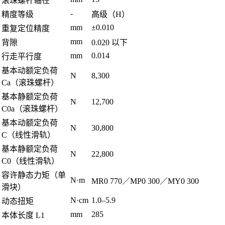
滚珠螺杆轴径
-
精度等级
高级（H）
mm
±0.010
重复定位精度
mm
背隙
0.020 以下
mm
0.014
行走平行度
基本动额定负荷
N
8,300
Ca（滚珠螺杆）
基本静额定负荷
N
12,700
C0a（滚珠螺杆）
基本动额定负荷
N
30,800
C（线性滑轨）
基本静额定负荷
N
22,800
C0（线性滑轨）
容许静态力矩（单
N·m
MR0 770／MP0 300／MY0 300
滑块）
N·cm
1.0–5.9
动态扭矩
mm
285
本体长度 L1