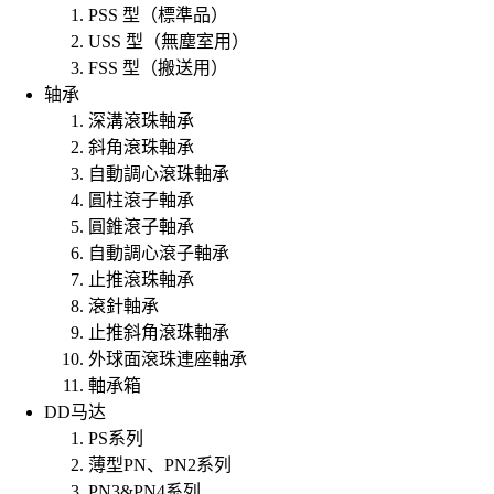
PSS 型（標準品）
USS 型（無塵室用）
FSS 型（搬送用）
轴承
深溝滾珠軸承
斜角滾珠軸承
自動調心滾珠軸承
圓柱滾子軸承
圓錐滾子軸承
自動調心滾子軸承
止推滾珠軸承
滾針軸承
止推斜角滾珠軸承
外球面滾珠連座軸承
軸承箱
DD马达
PS系列
薄型PN、PN2系列
PN3&PN4系列