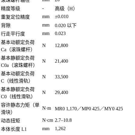
滚珠螺杆轴径
-
精度等级
高级（H）
mm
±0.010
重复定位精度
mm
背隙
0.020 以下
mm
0.023
行走平行度
基本动额定负荷
N
12,800
Ca（滚珠螺杆）
基本静额定负荷
N
21,400
C0a（滚珠螺杆）
基本动额定负荷
N
33,500
C（线性滑轨）
基本静额定负荷
N
29,400
C0（线性滑轨）
容许静态力矩（单
N·m
MR0 1,170／MP0 425／MY0 425
滑块）
N·cm
2.7–10.8
动态扭矩
mm
1,262
本体长度 L1