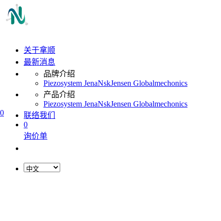
关于拿顺
最新消息
品牌介绍
Piezosystem Jena
Nsk
Jensen Global
mechonics
产品介绍
Piezosystem Jena
Nsk
Jensen Global
mechonics
0
联络我们
0
询价单
L
o
a