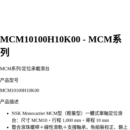
MCM10100H10K00 - MCM系
列
MCM系列
/
定位承載滑台
产品型号
MCM10100H10K00
产品描述
NSK Monocarrier MCM型（輕量型）一體式單軸定位滑
台：尺寸 MCM10・行程 1,000 mm・導程 10 mm
整合滾珠螺桿＋線性滑軌＋支撐軸承，免組裝校正、鎖上