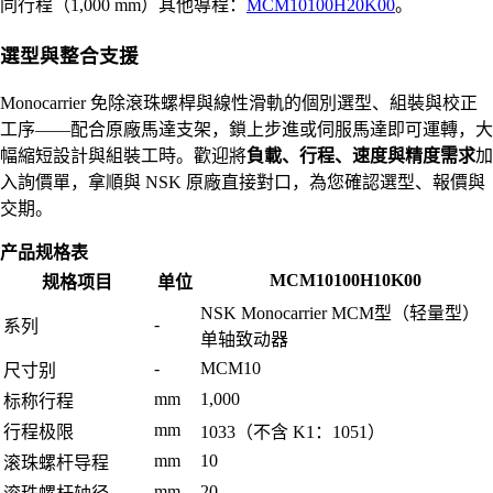
同行程（1,000 mm）其他導程：
MCM10100H20K00
。
選型與整合支援
Monocarrier 免除滾珠螺桿與線性滑軌的個別選型、組裝與校正
工序——配合原廠馬達支架，鎖上步進或伺服馬達即可運轉，大
幅縮短設計與組裝工時。歡迎將
負載、行程、速度與精度需求
加
入詢價單，拿順與 NSK 原廠直接對口，為您確認選型、報價與
交期。
产品规格表
MCM10100H10K00
规格项目
单位
NSK Monocarrier MCM型（轻量型）
-
系列
单轴致动器
-
MCM10
尺寸别
mm
1,000
标称行程
mm
行程极限
1033（不含 K1：1051）
mm
10
滚珠螺杆导程
mm
20