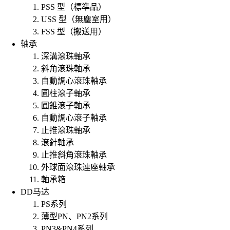
PSS 型（標準品）
USS 型（無塵室用）
FSS 型（搬送用）
轴承
深溝滾珠軸承
斜角滾珠軸承
自動調心滾珠軸承
圓柱滾子軸承
圓錐滾子軸承
自動調心滾子軸承
止推滾珠軸承
滾針軸承
止推斜角滾珠軸承
外球面滾珠連座軸承
軸承箱
DD马达
PS系列
薄型PN、PN2系列
PN3&PN4系列