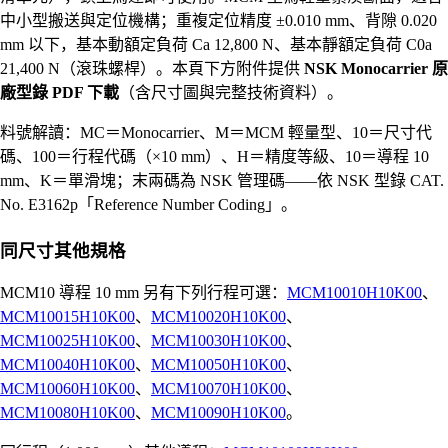
中小型搬送與定位機構；重複定位精度 ±0.010 mm、背隙 0.020
mm 以下，基本動額定負荷 Ca 12,800 N、基本靜額定負荷 C0a
21,400 N（滾珠螺桿）。本頁下方附件提供
NSK Monocarrier 原
廠型錄 PDF 下載
（含尺寸圖與完整技術資料）。
料號解讀：MC＝Monocarrier、M＝MCM 輕量型、10＝尺寸代
碼、100＝行程代碼（×10 mm）、H＝精度等級、10＝導程 10
mm、K＝單滑塊；末兩碼為 NSK 管理碼——依 NSK 型錄 CAT.
No. E3162p「Reference Number Coding」。
同尺寸其他規格
MCM10 導程 10 mm 另有下列行程可選：
MCM10010H10K00
、
MCM10015H10K00
、
MCM10020H10K00
、
MCM10025H10K00
、
MCM10030H10K00
、
MCM10040H10K00
、
MCM10050H10K00
、
MCM10060H10K00
、
MCM10070H10K00
、
MCM10080H10K00
、
MCM10090H10K00
。