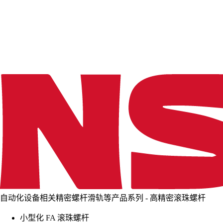
d
i
n
g
.
.
.
自动化设备相关精密螺杆滑轨等产品系列 - 高精密滚珠螺杆
小型化 FA 滚珠螺杆