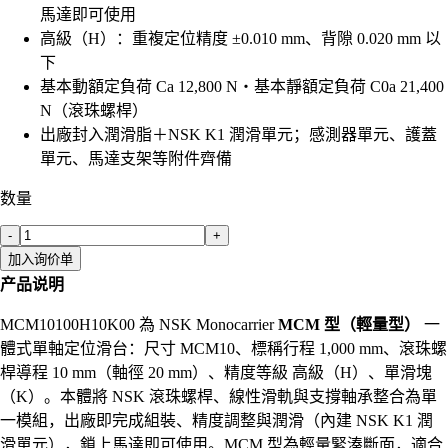
馬達即可使用
高級（H）：重複定位精度 ±0.010 mm、背隙 0.020 mm 以
下
基本動額定負荷 Ca 12,800 N・基本靜額定負荷 C0a 21,400
N（滾珠螺桿）
出廠封入潤滑脂＋NSK K1 潤滑單元；感測器單元、護蓋
單元、馬達支架等附件齊備
数量
-
+
加入询价单
产品说明
MCM10100H10K00 為 NSK Monocarrier
MCM 型（輕量型）
一
體式單軸定位滑台：尺寸 MCM10、標稱行程 1,000 mm、滾珠螺
桿導程 10 mm（軸徑 20 mm）、精度等級 高級（H）、單滑塊
（K）。本體將 NSK 滾珠螺桿、線性滑軌與支撐軸承整合為單
一模組，出廠即完成組裝、精度調整與潤滑（內建 NSK K1 潤
滑單元），鎖上馬達即可使用。MCM 型為輕量緊湊斷面，適合