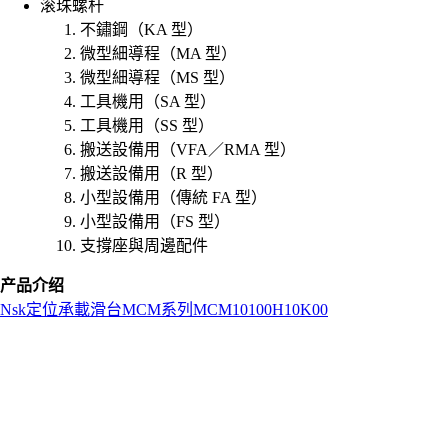
滚珠螺杆
不鏽鋼（KA 型）
微型細導程（MA 型）
微型細導程（MS 型）
工具機用（SA 型）
工具機用（SS 型）
搬送設備用（VFA／RMA 型）
搬送設備用（R 型）
小型設備用（傳統 FA 型）
小型設備用（FS 型）
支撐座與周邊配件
产品介绍
Nsk
定位承載滑台
MCM系列
MCM10100H10K00
L
o
a
d
i
n