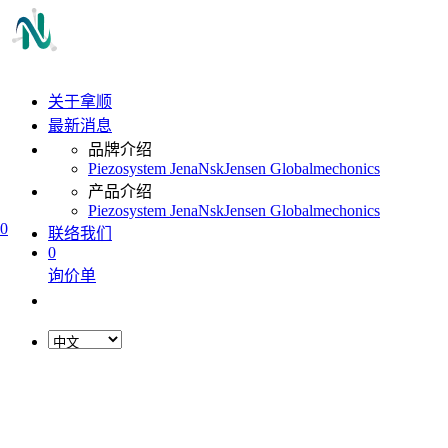
关于拿顺
最新消息
品牌介绍
Piezosystem Jena
Nsk
Jensen Global
mechonics
产品介绍
Piezosystem Jena
Nsk
Jensen Global
mechonics
0
联络我们
0
询价单
L
o
a