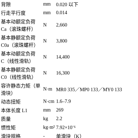
mm
背隙
0.020 以下
mm
0.014
行走平行度
基本动额定负荷
N
2,660
Ca（滚珠螺杆）
基本静额定负荷
N
3,800
C0a（滚珠螺杆）
基本动额定负荷
N
14,400
C（线性滑轨）
基本静额定负荷
N
16,300
C0（线性滑轨）
容许静态力矩（单
N·m
MR0 335／MP0 133／MY0 133
滑块）
N·cm
1.6–7.9
动态扭矩
mm
269
本体长度 L1
kg
2.2
质量
kg·m²
7.92×10⁻⁶
惯性矩
-
滑块规格
单滑块（K）