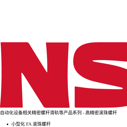
d
i
n
g
.
.
.
自动化设备相关精密螺杆滑轨等产品系列 - 高精密滚珠螺杆
小型化 FA 滚珠螺杆