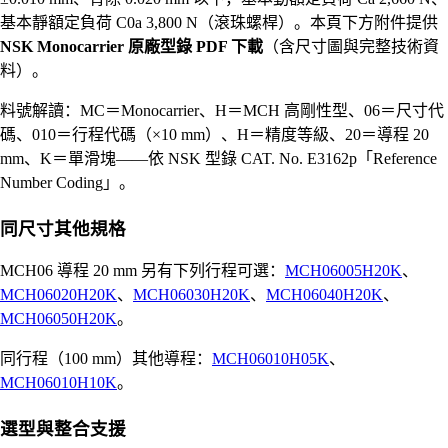
基本靜額定負荷 C0a 3,800 N（滾珠螺桿）。本頁下方附件提供
NSK Monocarrier 原廠型錄 PDF 下載
（含尺寸圖與完整技術資
料）。
料號解讀：MC＝Monocarrier、H＝MCH 高剛性型、06＝尺寸代
碼、010＝行程代碼（×10 mm）、H＝精度等級、20＝導程 20
mm、K＝單滑塊——依 NSK 型錄 CAT. No. E3162p「Reference
Number Coding」。
同尺寸其他規格
MCH06 導程 20 mm 另有下列行程可選：
MCH06005H20K
、
MCH06020H20K
、
MCH06030H20K
、
MCH06040H20K
、
MCH06050H20K
。
同行程（100 mm）其他導程：
MCH06010H05K
、
MCH06010H10K
。
選型與整合支援