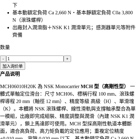
下
基本動額定負荷 Ca 2,660 N・基本靜額定負荷 C0a 3,800
N（滾珠螺桿）
出廠封入潤滑脂＋NSK K1 潤滑單元；感測器單元等附件
齊備
数量
-
+
加入询价单
产品说明
MCH06010H20K 為 NSK Monocarrier
MCH 型（高剛性型）
一
體式單軸定位滑台：尺寸 MCH06、標稱行程 100 mm、滾珠螺
桿導程 20 mm（軸徑 12 mm）、精度等級 高級（H）、單滑塊
（K）。本體將 NSK 滾珠螺桿、線性滑軌與支撐軸承整合為單
一模組，出廠即完成組裝、精度調整與潤滑（內建 NSK K1 潤
滑單元），鎖上馬達即可使用。MCH 型採高剛性軌道本體斷
面，適合高負荷、高力矩負載的定位應用；重複定位精度
±0.010 mm、背隙 0.020 mm 以下，基本動額定負荷 Ca 2,660 N、