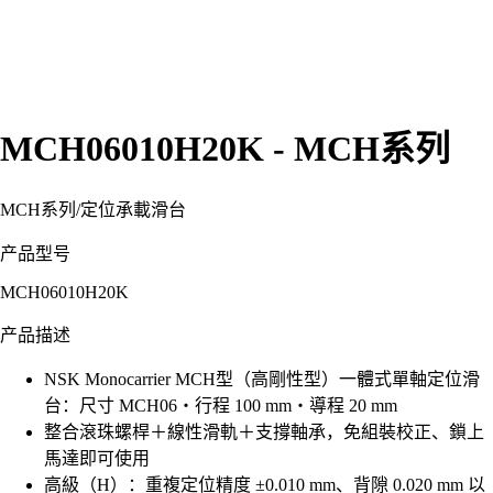
MCH06010H20K - MCH系列
MCH系列
/
定位承載滑台
产品型号
MCH06010H20K
产品描述
NSK Monocarrier MCH型（高剛性型）一體式單軸定位滑
台：尺寸 MCH06・行程 100 mm・導程 20 mm
整合滾珠螺桿＋線性滑軌＋支撐軸承，免組裝校正、鎖上
馬達即可使用
高級（H）：重複定位精度 ±0.010 mm、背隙 0.020 mm 以