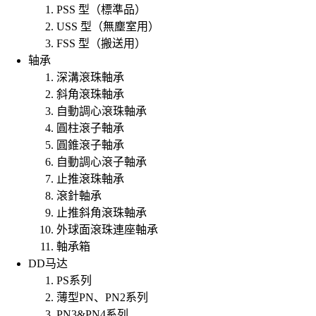
PSS 型（標準品）
USS 型（無塵室用）
FSS 型（搬送用）
轴承
深溝滾珠軸承
斜角滾珠軸承
自動調心滾珠軸承
圓柱滾子軸承
圓錐滾子軸承
自動調心滾子軸承
止推滾珠軸承
滾針軸承
止推斜角滾珠軸承
外球面滾珠連座軸承
軸承箱
DD马达
PS系列
薄型PN、PN2系列
PN3&PN4系列