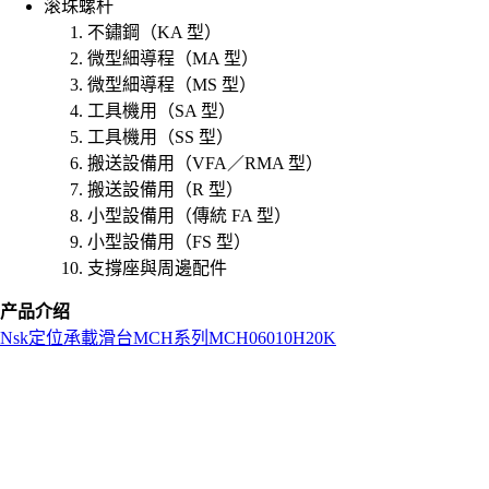
滚珠螺杆
不鏽鋼（KA 型）
微型細導程（MA 型）
微型細導程（MS 型）
工具機用（SA 型）
工具機用（SS 型）
搬送設備用（VFA／RMA 型）
搬送設備用（R 型）
小型設備用（傳統 FA 型）
小型設備用（FS 型）
支撐座與周邊配件
产品介绍
Nsk
定位承載滑台
MCH系列
MCH06010H20K
L
o
a
d
i
n