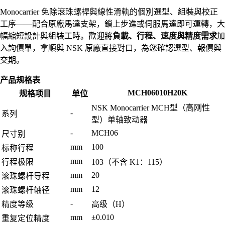
Monocarrier 免除滾珠螺桿與線性滑軌的個別選型、組裝與校正
工序——配合原廠馬達支架，鎖上步進或伺服馬達即可運轉，大
幅縮短設計與組裝工時。歡迎將
負載、行程、速度與精度需求
加
入詢價單，拿順與 NSK 原廠直接對口，為您確認選型、報價與
交期。
产品规格表
MCH06010H20K
规格项目
单位
NSK Monocarrier MCH型（高刚性
-
系列
型）单轴致动器
-
MCH06
尺寸别
mm
100
标称行程
mm
行程极限
103（不含 K1：115）
mm
20
滚珠螺杆导程
mm
12
滚珠螺杆轴径
-
精度等级
高级（H）
mm
±0.010
重复定位精度