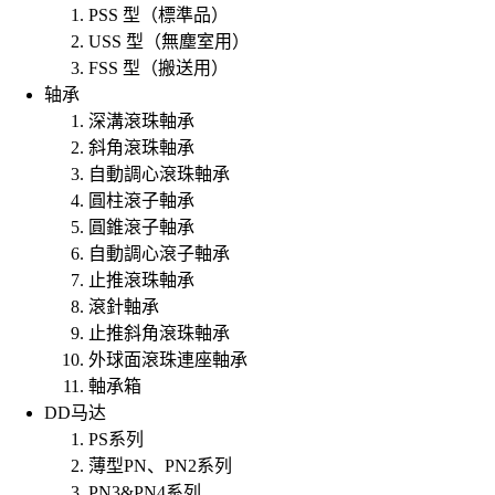
PSS 型（標準品）
USS 型（無塵室用）
FSS 型（搬送用）
轴承
深溝滾珠軸承
斜角滾珠軸承
自動調心滾珠軸承
圓柱滾子軸承
圓錐滾子軸承
自動調心滾子軸承
止推滾珠軸承
滾針軸承
止推斜角滾珠軸承
外球面滾珠連座軸承
軸承箱
DD马达
PS系列
薄型PN、PN2系列
PN3&PN4系列