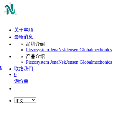
关于拿顺
最新消息
品牌介绍
Piezosystem Jena
Nsk
Jensen Global
mechonics
产品介绍
Piezosystem Jena
Nsk
Jensen Global
mechonics
0
联络我们
0
询价单
L
o
a