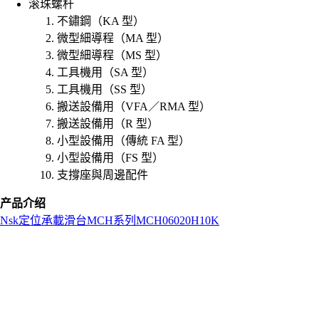
滚珠螺杆
不鏽鋼（KA 型）
微型細導程（MA 型）
微型細導程（MS 型）
工具機用（SA 型）
工具機用（SS 型）
搬送設備用（VFA／RMA 型）
搬送設備用（R 型）
小型設備用（傳統 FA 型）
小型設備用（FS 型）
支撐座與周邊配件
产品介绍
Nsk
定位承載滑台
MCH系列
MCH06020H10K
L
o
a
d
i
n