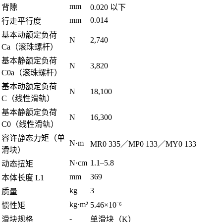
mm
背隙
0.020 以下
mm
0.014
行走平行度
基本动额定负荷
N
2,740
Ca（滚珠螺杆）
基本静额定负荷
N
3,820
C0a（滚珠螺杆）
基本动额定负荷
N
18,100
C（线性滑轨）
基本静额定负荷
N
16,300
C0（线性滑轨）
容许静态力矩（单
N·m
MR0 335／MP0 133／MY0 133
滑块）
N·cm
1.1–5.8
动态扭矩
mm
369
本体长度 L1
kg
3
质量
kg·m²
5.46×10⁻⁶
惯性矩
-
滑块规格
单滑块（K）