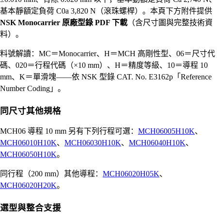
基本靜額定負荷 C0a 3,820 N（滾珠螺桿）。本頁下方附件提供
NSK Monocarrier 原廠型錄 PDF 下載
（含尺寸圖與完整技術資
料）。
料號解讀：MC＝Monocarrier、H＝MCH 高剛性型、06＝尺寸代
碼、020＝行程代碼（×10 mm）、H＝精度等級、10＝導程 10
mm、K＝單滑塊——依 NSK 型錄 CAT. No. E3162p「Reference
Number Coding」。
同尺寸其他規格
MCH06 導程 10 mm 另有下列行程可選：
MCH06005H10K
、
MCH06010H10K
、
MCH06030H10K
、
MCH06040H10K
、
MCH06050H10K
。
同行程（200 mm）其他導程：
MCH06020H05K
、
MCH06020H20K
。
選型與整合支援