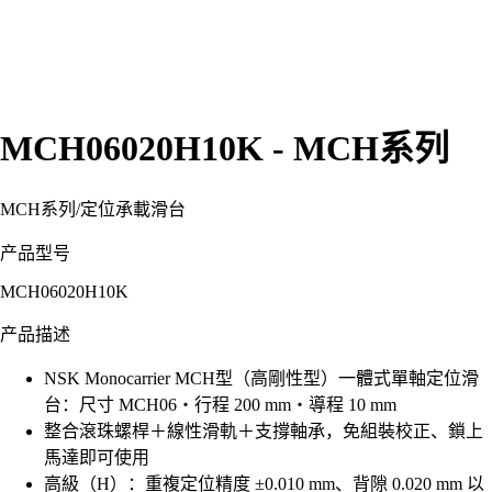
MCH06020H10K - MCH系列
MCH系列
/
定位承載滑台
产品型号
MCH06020H10K
产品描述
NSK Monocarrier MCH型（高剛性型）一體式單軸定位滑
台：尺寸 MCH06・行程 200 mm・導程 10 mm
整合滾珠螺桿＋線性滑軌＋支撐軸承，免組裝校正、鎖上
馬達即可使用
高級（H）：重複定位精度 ±0.010 mm、背隙 0.020 mm 以