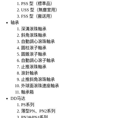
PSS 型（標準品）
USS 型（無塵室用）
FSS 型（搬送用）
轴承
深溝滾珠軸承
斜角滾珠軸承
自動調心滾珠軸承
圓柱滾子軸承
圓錐滾子軸承
自動調心滾子軸承
止推滾珠軸承
滾針軸承
止推斜角滾珠軸承
外球面滾珠連座軸承
軸承箱
DD马达
PS系列
薄型PN、PN2系列
PN3&PN4系列