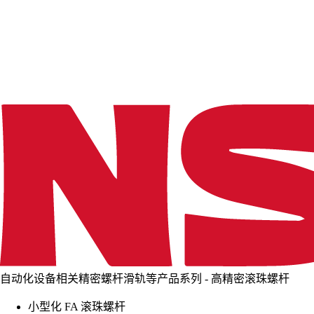
d
i
n
g
.
.
.
自动化设备相关精密螺杆滑轨等产品系列 - 高精密滚珠螺杆
小型化 FA 滚珠螺杆