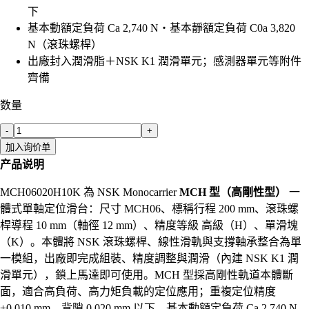
下
基本動額定負荷 Ca 2,740 N・基本靜額定負荷 C0a 3,820
N（滾珠螺桿）
出廠封入潤滑脂＋NSK K1 潤滑單元；感測器單元等附件
齊備
数量
-
+
加入询价单
产品说明
MCH06020H10K 為 NSK Monocarrier
MCH 型（高剛性型）
一
體式單軸定位滑台：尺寸 MCH06、標稱行程 200 mm、滾珠螺
桿導程 10 mm（軸徑 12 mm）、精度等級 高級（H）、單滑塊
（K）。本體將 NSK 滾珠螺桿、線性滑軌與支撐軸承整合為單
一模組，出廠即完成組裝、精度調整與潤滑（內建 NSK K1 潤
滑單元），鎖上馬達即可使用。MCH 型採高剛性軌道本體斷
面，適合高負荷、高力矩負載的定位應用；重複定位精度
±0.010 mm、背隙 0.020 mm 以下，基本動額定負荷 Ca 2,740 N、