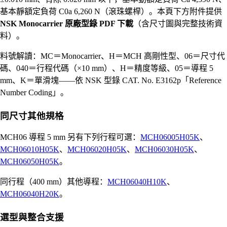
基本靜額定負荷 C0a 6,260 N（滾珠螺桿）。本頁下方附件提供
NSK Monocarrier 原廠型錄 PDF 下載
（含尺寸圖與完整技術資
料）。
料號解讀：MC＝Monocarrier、H＝MCH 高剛性型、06＝尺寸代
碼、040＝行程代碼（×10 mm）、H＝精度等級、05＝導程 5
mm、K＝單滑塊——依 NSK 型錄 CAT. No. E3162p「Reference
Number Coding」。
同尺寸其他規格
MCH06 導程 5 mm 另有下列行程可選：
MCH06005H05K
、
MCH06010H05K
、
MCH06020H05K
、
MCH06030H05K
、
MCH06050H05K
。
同行程（400 mm）其他導程：
MCH06040H10K
、
MCH06040H20K
。
選型與整合支援