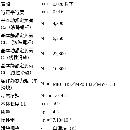
mm
背隙
0.020 以下
mm
0.016
行走平行度
基本动额定负荷
N
4,390
Ca（滚珠螺杆）
基本静额定负荷
N
6,260
C0a（滚珠螺杆）
基本动额定负荷
N
22,800
C（线性滑轨）
基本静额定负荷
N
16,300
C0（线性滑轨）
容许静态力矩（单
N·m
MR0 335／MP0 133／MY0 133
滑块）
N·cm
1.0–4.8
动态扭矩
mm
569
本体长度 L1
kg
4.5
质量
kg·m²
7.18×10⁻⁶
惯性矩
-
滑块规格
单滑块（K）