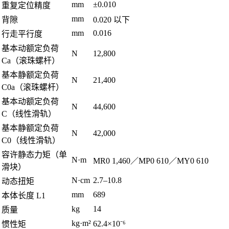
mm
±0.010
重复定位精度
mm
背隙
0.020 以下
mm
0.016
行走平行度
基本动额定负荷
N
12,800
Ca（滚珠螺杆）
基本静额定负荷
N
21,400
C0a（滚珠螺杆）
基本动额定负荷
N
44,600
C（线性滑轨）
基本静额定负荷
N
42,000
C0（线性滑轨）
容许静态力矩（单
N·m
MR0 1,460／MP0 610／MY0 610
滑块）
N·cm
2.7–10.8
动态扭矩
mm
689
本体长度 L1
kg
14
质量
kg·m²
62.4×10⁻⁶
惯性矩