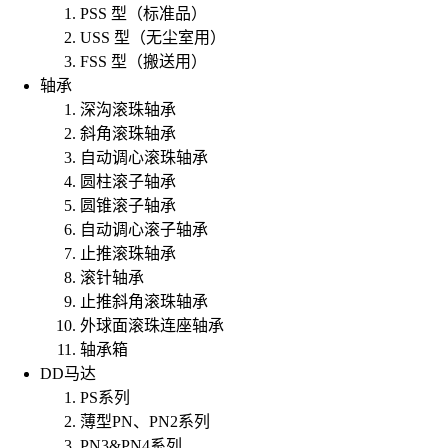
PSS 型（标准品）
USS 型（无尘室用）
FSS 型（搬送用）
轴承
深沟滚珠轴承
斜角滚珠轴承
自动调心滚珠轴承
圆柱滚子轴承
圆锥滚子轴承
自动调心滚子轴承
止推滚珠轴承
滚针轴承
止推斜角滚珠轴承
外球面滚珠连座轴承
轴承箱
DD马达
PS系列
薄型PN、PN2系列
PN3&PN4系列