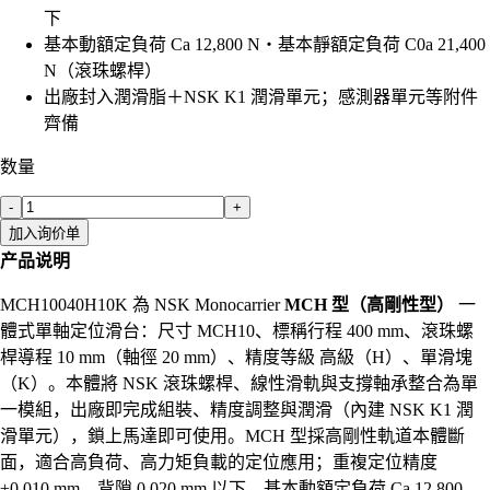
下
基本動額定負荷 Ca 12,800 N・基本靜額定負荷 C0a 21,400
N（滾珠螺桿）
出廠封入潤滑脂＋NSK K1 潤滑單元；感測器單元等附件
齊備
数量
-
+
加入询价单
产品说明
MCH10040H10K 為 NSK Monocarrier
MCH 型（高剛性型）
一
體式單軸定位滑台：尺寸 MCH10、標稱行程 400 mm、滾珠螺
桿導程 10 mm（軸徑 20 mm）、精度等級 高級（H）、單滑塊
（K）。本體將 NSK 滾珠螺桿、線性滑軌與支撐軸承整合為單
一模組，出廠即完成組裝、精度調整與潤滑（內建 NSK K1 潤
滑單元），鎖上馬達即可使用。MCH 型採高剛性軌道本體斷
面，適合高負荷、高力矩負載的定位應用；重複定位精度
±0.010 mm、背隙 0.020 mm 以下，基本動額定負荷 Ca 12,800