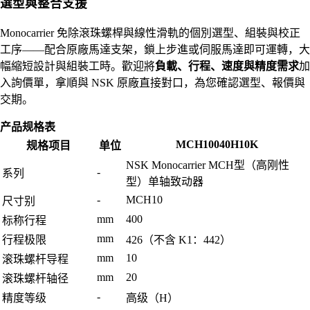
選型與整合支援
Monocarrier 免除滾珠螺桿與線性滑軌的個別選型、組裝與校正
工序——配合原廠馬達支架，鎖上步進或伺服馬達即可運轉，大
幅縮短設計與組裝工時。歡迎將
負載、行程、速度與精度需求
加
入詢價單，拿順與 NSK 原廠直接對口，為您確認選型、報價與
交期。
产品规格表
MCH10040H10K
规格项目
单位
NSK Monocarrier MCH型（高刚性
-
系列
型）单轴致动器
-
MCH10
尺寸别
mm
400
标称行程
mm
行程极限
426（不含 K1：442）
mm
10
滚珠螺杆导程
mm
20
滚珠螺杆轴径
-
精度等级
高级（H）