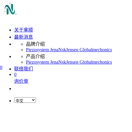
关于拿顺
最新消息
品牌介绍
Piezosystem Jena
Nsk
Jensen Global
mechonics
产品介绍
Piezosystem Jena
Nsk
Jensen Global
mechonics
0
联络我们
0
询价单
L
o
a