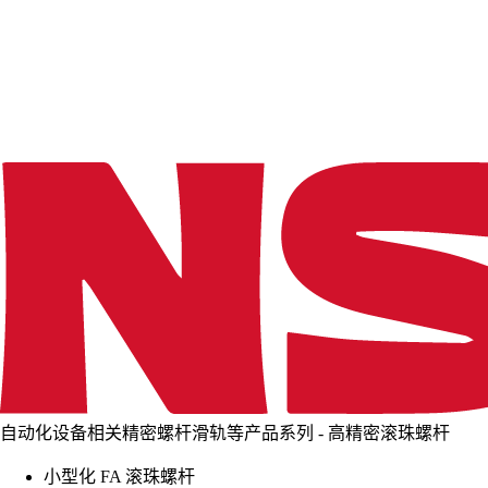
d
i
n
g
.
.
.
自动化设备相关精密螺杆滑轨等产品系列 - 高精密滚珠螺杆
小型化 FA 滚珠螺杆