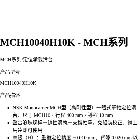
MCH10040H10K - MCH系列
MCH系列
/
定位承载滑台
产品型号
MCH10040H10K
产品描述
NSK Monocarrier MCH型（高剛性型）一體式單軸定位滑
台：尺寸 MCH10・行程 400 mm・導程 10 mm
整合滾珠螺桿＋線性滑軌＋支撐軸承，免組裝校正、鎖上
馬達即可使用
高級（H）：重複定位精度 ±0.010 mm、背隙 0.020 mm 以