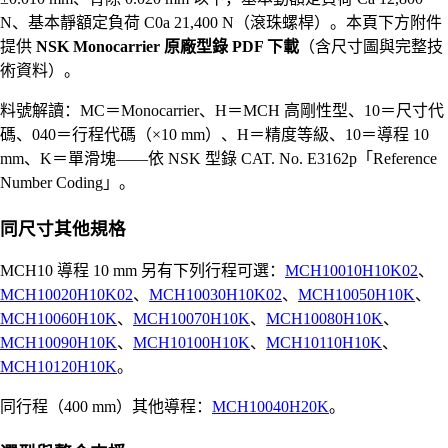
N、基本靜額定負荷 C0a 21,400 N（滾珠螺桿）。本頁下方附件
提供
NSK Monocarrier 原廠型錄 PDF 下載
（含尺寸圖與完整技
術資料）。
料號解讀：MC＝Monocarrier、H＝MCH 高剛性型、10＝尺寸代
碼、040＝行程代碼（×10 mm）、H＝精度等級、10＝導程 10
mm、K＝單滑塊——依 NSK 型錄 CAT. No. E3162p「Reference
Number Coding」。
同尺寸其他規格
MCH10 導程 10 mm 另有下列行程可選：
MCH10010H10K02
、
MCH10020H10K02
、
MCH10030H10K02
、
MCH10050H10K
、
MCH10060H10K
、
MCH10070H10K
、
MCH10080H10K
、
MCH10090H10K
、
MCH10100H10K
、
MCH10110H10K
、
MCH10120H10K
。
同行程（400 mm）其他導程：
MCH10040H20K
。