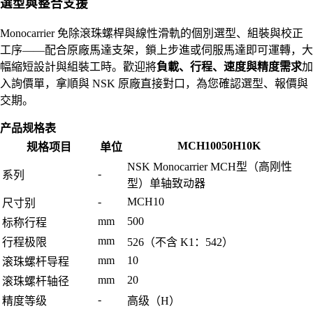
選型與整合支援
Monocarrier 免除滾珠螺桿與線性滑軌的個別選型、組裝與校正
工序——配合原廠馬達支架，鎖上步進或伺服馬達即可運轉，大
幅縮短設計與組裝工時。歡迎將
負載、行程、速度與精度需求
加
入詢價單，拿順與 NSK 原廠直接對口，為您確認選型、報價與
交期。
产品规格表
MCH10050H10K
规格项目
单位
NSK Monocarrier MCH型（高刚性
-
系列
型）单轴致动器
-
MCH10
尺寸别
mm
500
标称行程
mm
行程极限
526（不含 K1：542）
mm
10
滚珠螺杆导程
mm
20
滚珠螺杆轴径
-
精度等级
高级（H）