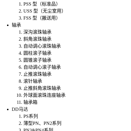
PSS 型（标准品）
USS 型（无尘室用）
FSS 型（搬送用）
轴承
深沟滚珠轴承
斜角滚珠轴承
自动调心滚珠轴承
圆柱滚子轴承
圆锥滚子轴承
自动调心滚子轴承
止推滚珠轴承
滚针轴承
止推斜角滚珠轴承
外球面滚珠连座轴承
轴承箱
DD马达
PS系列
薄型PN、PN2系列
PN3&PN4系列