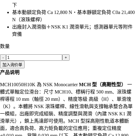
下
基本動額定負荷 Ca 12,800 N・基本靜額定負荷 C0a 21,400
N（滾珠螺桿）
出廠封入潤滑脂＋NSK K1 潤滑單元；感測器單元等附件
齊備
数量
-
+
加入询价单
产品说明
MCH10050H10K 為 NSK Monocarrier
MCH 型（高剛性型）
一
體式單軸定位滑台：尺寸 MCH10、標稱行程 500 mm、滾珠螺
桿導程 10 mm（軸徑 20 mm）、精度等級 高級（H）、單滑塊
（K）。本體將 NSK 滾珠螺桿、線性滑軌與支撐軸承整合為單
一模組，出廠即完成組裝、精度調整與潤滑（內建 NSK K1 潤
滑單元），鎖上馬達即可使用。MCH 型採高剛性軌道本體斷
面，適合高負荷、高力矩負載的定位應用；重複定位精度
±0.010 mm、背隙 0.020 mm 以下，基本動額定負荷 Ca 12,800