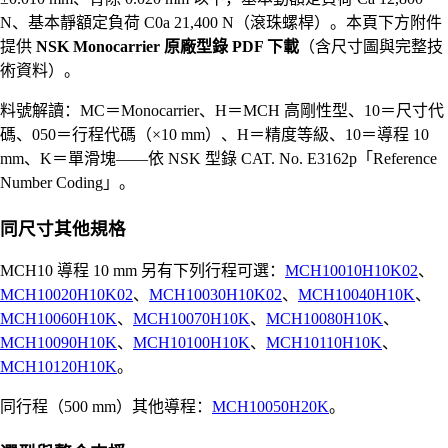
N、基本靜額定負荷 C0a 21,400 N（滾珠螺桿）。本頁下方附件
提供
NSK Monocarrier 原廠型錄 PDF 下載
（含尺寸圖與完整技
術資料）。
料號解讀：MC＝Monocarrier、H＝MCH 高剛性型、10＝尺寸代
碼、050＝行程代碼（×10 mm）、H＝精度等級、10＝導程 10
mm、K＝單滑塊——依 NSK 型錄 CAT. No. E3162p「Reference
Number Coding」。
同尺寸其他規格
MCH10 導程 10 mm 另有下列行程可選：
MCH10010H10K02
、
MCH10020H10K02
、
MCH10030H10K02
、
MCH10040H10K
、
MCH10060H10K
、
MCH10070H10K
、
MCH10080H10K
、
MCH10090H10K
、
MCH10100H10K
、
MCH10110H10K
、
MCH10120H10K
。
同行程（500 mm）其他導程：
MCH10050H20K
。