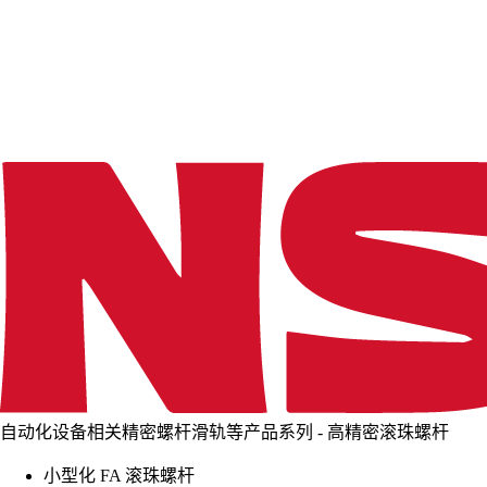
d
i
n
g
.
.
.
自动化设备相关精密螺杆滑轨等产品系列 - 高精密滚珠螺杆
小型化 FA 滚珠螺杆