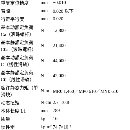
mm
±0.010
重复定位精度
mm
背隙
0.020 以下
mm
0.020
行走平行度
基本动额定负荷
N
12,800
Ca（滚珠螺杆）
基本静额定负荷
N
21,400
C0a（滚珠螺杆）
基本动额定负荷
N
44,600
C（线性滑轨）
基本静额定负荷
N
42,000
C0（线性滑轨）
容许静态力矩（单
N·m
MR0 1,460／MP0 610／MY0 610
滑块）
N·cm
2.7–10.8
动态扭矩
mm
789
本体长度 L1
kg
16
质量
kg·m²
74.7×10⁻⁶
惯性矩