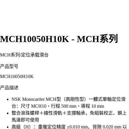
MCH10050H10K - MCH系列
MCH系列
/
定位承载滑台
产品型号
MCH10050H10K
产品描述
NSK Monocarrier MCH型（高剛性型）一體式單軸定位滑
台：尺寸 MCH10・行程 500 mm・導程 10 mm
整合滾珠螺桿＋線性滑軌＋支撐軸承，免組裝校正、鎖上
馬達即可使用
高級（H）：重複定位精度 ±0.010 mm、背隙 0.020 mm 以