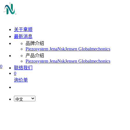
关于拿顺
最新消息
品牌介绍
Piezosystem Jena
Nsk
Jensen Global
mechonics
产品介绍
Piezosystem Jena
Nsk
Jensen Global
mechonics
0
联络我们
0
询价单
L
o
a