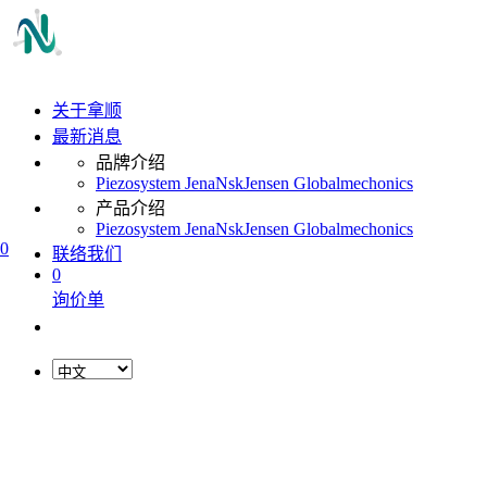
关于拿顺
最新消息
品牌介绍
Piezosystem Jena
Nsk
Jensen Global
mechonics
产品介绍
Piezosystem Jena
Nsk
Jensen Global
mechonics
0
联络我们
0
询价单
L
o
a