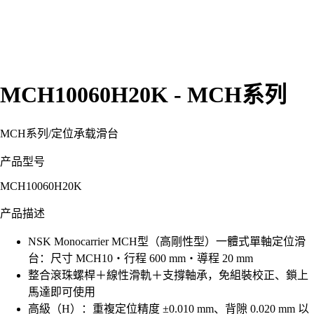
MCH10060H20K - MCH系列
MCH系列
/
定位承载滑台
产品型号
MCH10060H20K
产品描述
NSK Monocarrier MCH型（高剛性型）一體式單軸定位滑
台：尺寸 MCH10・行程 600 mm・導程 20 mm
整合滾珠螺桿＋線性滑軌＋支撐軸承，免組裝校正、鎖上
馬達即可使用
高級（H）：重複定位精度 ±0.010 mm、背隙 0.020 mm 以