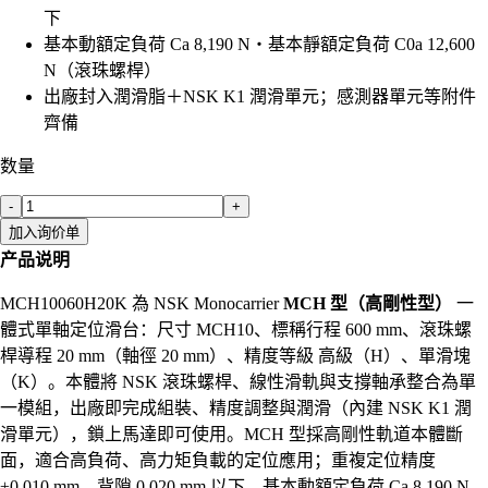
下
基本動額定負荷 Ca 8,190 N・基本靜額定負荷 C0a 12,600
N（滾珠螺桿）
出廠封入潤滑脂＋NSK K1 潤滑單元；感測器單元等附件
齊備
数量
-
+
加入询价单
产品说明
MCH10060H20K 為 NSK Monocarrier
MCH 型（高剛性型）
一
體式單軸定位滑台：尺寸 MCH10、標稱行程 600 mm、滾珠螺
桿導程 20 mm（軸徑 20 mm）、精度等級 高級（H）、單滑塊
（K）。本體將 NSK 滾珠螺桿、線性滑軌與支撐軸承整合為單
一模組，出廠即完成組裝、精度調整與潤滑（內建 NSK K1 潤
滑單元），鎖上馬達即可使用。MCH 型採高剛性軌道本體斷
面，適合高負荷、高力矩負載的定位應用；重複定位精度
±0.010 mm、背隙 0.020 mm 以下，基本動額定負荷 Ca 8,190 N、