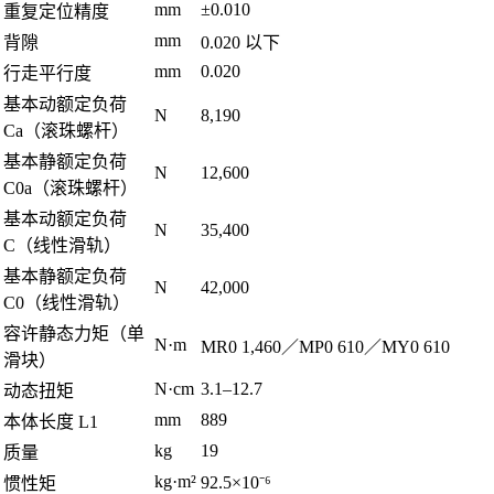
mm
±0.010
重复定位精度
mm
背隙
0.020 以下
mm
0.020
行走平行度
基本动额定负荷
N
8,190
Ca（滚珠螺杆）
基本静额定负荷
N
12,600
C0a（滚珠螺杆）
基本动额定负荷
N
35,400
C（线性滑轨）
基本静额定负荷
N
42,000
C0（线性滑轨）
容许静态力矩（单
N·m
MR0 1,460／MP0 610／MY0 610
滑块）
N·cm
3.1–12.7
动态扭矩
mm
889
本体长度 L1
kg
19
质量
kg·m²
92.5×10⁻⁶
惯性矩