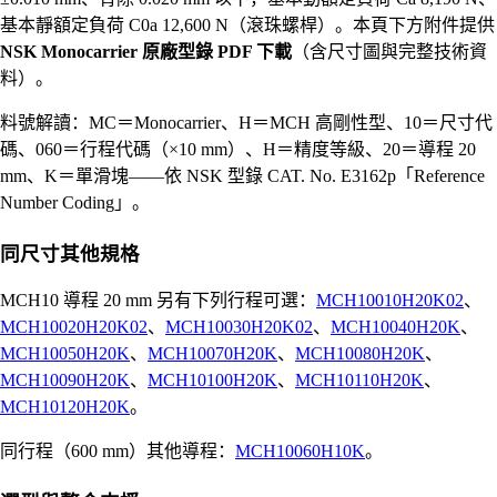
基本靜額定負荷 C0a 12,600 N（滾珠螺桿）。本頁下方附件提供
NSK Monocarrier 原廠型錄 PDF 下載
（含尺寸圖與完整技術資
料）。
料號解讀：MC＝Monocarrier、H＝MCH 高剛性型、10＝尺寸代
碼、060＝行程代碼（×10 mm）、H＝精度等級、20＝導程 20
mm、K＝單滑塊——依 NSK 型錄 CAT. No. E3162p「Reference
Number Coding」。
同尺寸其他規格
MCH10 導程 20 mm 另有下列行程可選：
MCH10010H20K02
、
MCH10020H20K02
、
MCH10030H20K02
、
MCH10040H20K
、
MCH10050H20K
、
MCH10070H20K
、
MCH10080H20K
、
MCH10090H20K
、
MCH10100H20K
、
MCH10110H20K
、
MCH10120H20K
。
同行程（600 mm）其他導程：
MCH10060H10K
。