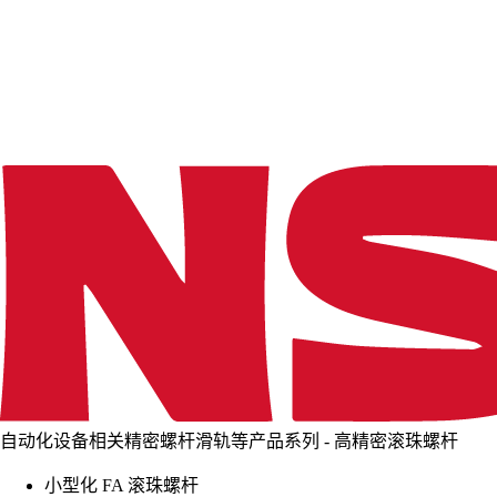
d
i
n
g
.
.
.
自动化设备相关精密螺杆滑轨等产品系列 - 高精密滚珠螺杆
小型化 FA 滚珠螺杆