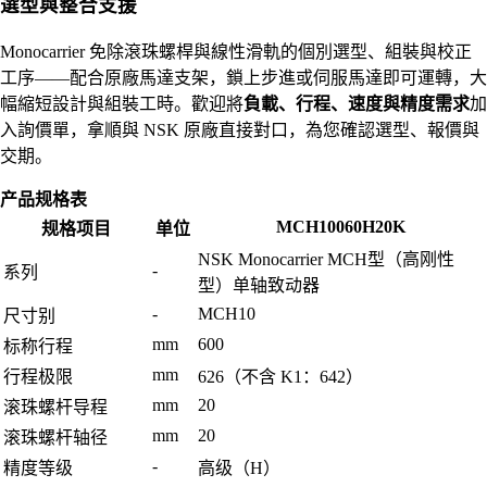
選型與整合支援
Monocarrier 免除滾珠螺桿與線性滑軌的個別選型、組裝與校正
工序——配合原廠馬達支架，鎖上步進或伺服馬達即可運轉，大
幅縮短設計與組裝工時。歡迎將
負載、行程、速度與精度需求
加
入詢價單，拿順與 NSK 原廠直接對口，為您確認選型、報價與
交期。
产品规格表
MCH10060H20K
规格项目
单位
NSK Monocarrier MCH型（高刚性
-
系列
型）单轴致动器
-
MCH10
尺寸别
mm
600
标称行程
mm
行程极限
626（不含 K1：642）
mm
20
滚珠螺杆导程
mm
20
滚珠螺杆轴径
-
精度等级
高级（H）