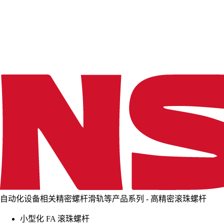
d
i
n
g
.
.
.
自动化设备相关精密螺杆滑轨等产品系列 - 高精密滚珠螺杆
小型化 FA 滚珠螺杆