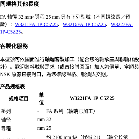
同規格其他長度
FA 軸徑 32 mm×導程 25 mm 另有下列型號（不同螺紋長／預
壓）：
W3211FA-1P-C5Z25
、
W3216FA-1P-C5Z25
、
W3227FA-
1P-C5Z25
。
客製化服務
本型號可依圖面進行
軸端客製加工
（配合您的軸承座與聯軸器設
計）。歡迎將料號與需求（或直接附圖面）加入詢價單，拿順與
NSK 原廠直接對口，為您確認規格、報價與交期。
产品规格表
单
W3221FA-1P-C5Z25
规格项目
位
-
系列
FA 系列（轴端已加工）
mm
32
轴径
mm
25
导程
约 2100 mm 级（代码 21）（轴全长依