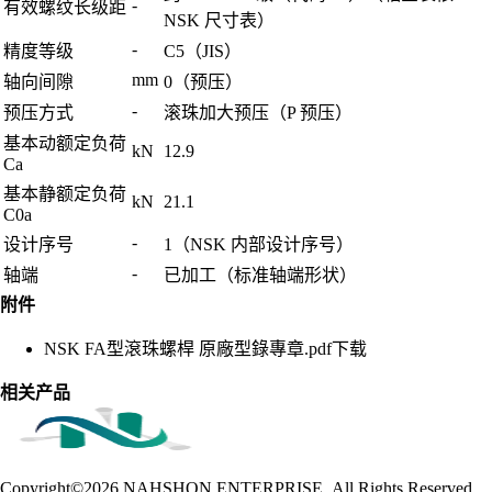
-
有效螺纹长级距
NSK 尺寸表）
-
精度等级
C5（JIS）
mm
轴向间隙
0（预压）
-
预压方式
滚珠加大预压（P 预压）
基本动额定负荷
kN
12.9
Ca
基本静额定负荷
kN
21.1
C0a
-
设计序号
1（NSK 内部设计序号）
-
轴端
已加工（标准轴端形状）
附件
NSK FA型滾珠螺桿 原廠型錄專章.pdf
下载
相关产品
Copyright©2026
NAHSHON ENTERPRISE .All Rights Reserved.