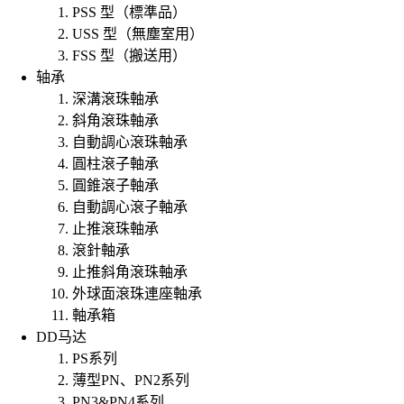
PSS 型（標準品）
USS 型（無塵室用）
FSS 型（搬送用）
轴承
深溝滾珠軸承
斜角滾珠軸承
自動調心滾珠軸承
圓柱滾子軸承
圓錐滾子軸承
自動調心滾子軸承
止推滾珠軸承
滾針軸承
止推斜角滾珠軸承
外球面滾珠連座軸承
軸承箱
DD马达
PS系列
薄型PN、PN2系列
PN3&PN4系列