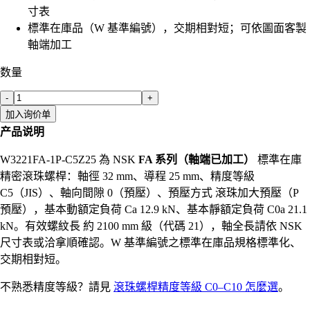
寸表
標準在庫品（W 基準編號），交期相對短；可依圖面客製
軸端加工
数量
-
+
加入询价单
产品说明
W3221FA-1P-C5Z25 為 NSK
FA 系列（軸端已加工）
標準在庫
精密滾珠螺桿：軸徑 32 mm、導程 25 mm、精度等級
C5（JIS）、軸向間隙 0（預壓）、預壓方式 滾珠加大預壓（P
預壓），基本動額定負荷 Ca 12.9 kN、基本靜額定負荷 C0a 21.1
kN。有效螺紋長 約 2100 mm 級（代碼 21），軸全長請依 NSK
尺寸表或洽拿順確認。W 基準編號之標準在庫品規格標準化、
交期相對短。
不熟悉精度等級？請見
滾珠螺桿精度等級 C0–C10 怎麼選
。