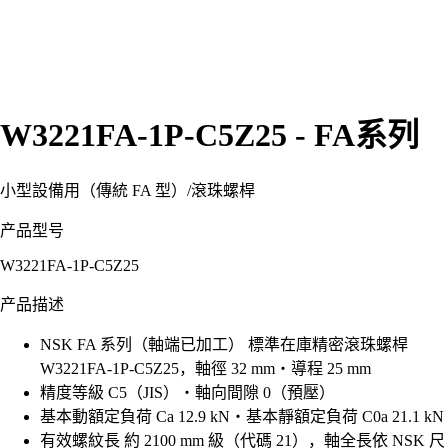
W3221FA-1P-C5Z25 - FA系列
小型設備用（傳統 FA 型）
/
滾珠螺桿
产品型号
W3221FA-1P-C5Z25
产品描述
NSK FA 系列（軸端已加工） 標準在庫精密滾珠螺桿
W3221FA-1P-C5Z25，軸徑 32 mm・導程 25 mm
精度等級 C5（JIS）・軸向間隙 0（預壓）
基本動額定負荷 Ca 12.9 kN・基本靜額定負荷 C0a 21.1 kN
有效螺紋長 約 2100 mm 級（代碼 21），軸全長依 NSK 尺