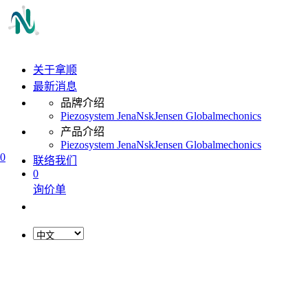
关于拿顺
最新消息
品牌介绍
Piezosystem Jena
Nsk
Jensen Global
mechonics
产品介绍
Piezosystem Jena
Nsk
Jensen Global
mechonics
0
联络我们
0
询价单
L
o
a