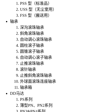
PSS 型（标准品）
USS 型（无尘室用）
FSS 型（搬送用）
轴承
深沟滚珠轴承
斜角滚珠轴承
自动调心滚珠轴承
圆柱滚子轴承
圆锥滚子轴承
自动调心滚子轴承
止推滚珠轴承
滚针轴承
止推斜角滚珠轴承
外球面滚珠连座轴承
轴承箱
DD马达
PS系列
薄型PN、PN2系列
PN3&PN4系列