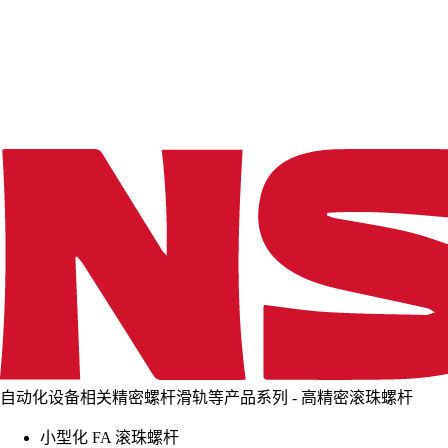
d
i
n
g
.
.
.
自动化设备相关精密螺杆滑轨等产品系列 - 高精密滚珠螺杆
小型化 FA 滚珠螺杆