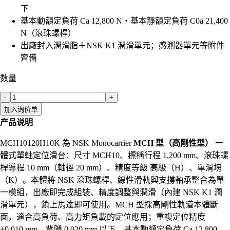
下
基本動額定負荷 Ca 12,800 N・基本靜額定負荷 C0a 21,400
N（滾珠螺桿）
出廠封入潤滑脂＋NSK K1 潤滑單元；感測器單元等附件
齊備
数量
-
+
加入询价单
产品说明
MCH10120H10K 為 NSK Monocarrier
MCH 型（高剛性型）
一
體式單軸定位滑台：尺寸 MCH10、標稱行程 1,200 mm、滾珠螺
桿導程 10 mm（軸徑 20 mm）、精度等級 高級（H）、單滑塊
（K）。本體將 NSK 滾珠螺桿、線性滑軌與支撐軸承整合為單
一模組，出廠即完成組裝、精度調整與潤滑（內建 NSK K1 潤
滑單元），鎖上馬達即可使用。MCH 型採高剛性軌道本體斷
面，適合高負荷、高力矩負載的定位應用；重複定位精度
±0.010 mm、背隙 0.020 mm 以下，基本動額定負荷 Ca 12,800