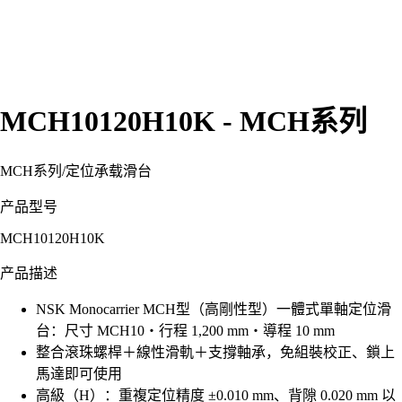
MCH10120H10K - MCH系列
MCH系列
/
定位承载滑台
产品型号
MCH10120H10K
产品描述
NSK Monocarrier MCH型（高剛性型）一體式單軸定位滑
台：尺寸 MCH10・行程 1,200 mm・導程 10 mm
整合滾珠螺桿＋線性滑軌＋支撐軸承，免組裝校正、鎖上
馬達即可使用
高級（H）：重複定位精度 ±0.010 mm、背隙 0.020 mm 以