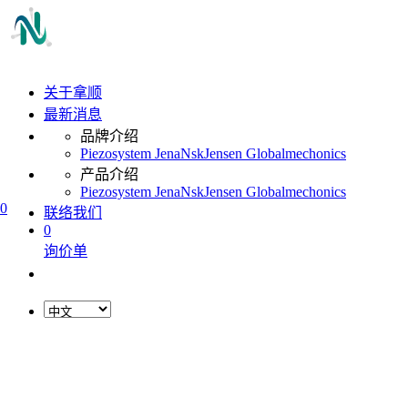
关于拿顺
最新消息
品牌介绍
Piezosystem Jena
Nsk
Jensen Global
mechonics
产品介绍
Piezosystem Jena
Nsk
Jensen Global
mechonics
0
联络我们
0
询价单
L
o
a