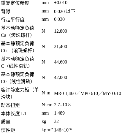
mm
±0.010
重复定位精度
mm
背隙
0.020 以下
mm
0.030
行走平行度
基本动额定负荷
N
12,800
Ca（滚珠螺杆）
基本静额定负荷
N
21,400
C0a（滚珠螺杆）
基本动额定负荷
N
44,600
C（线性滑轨）
基本静额定负荷
N
42,000
C0（线性滑轨）
容许静态力矩（单
N·m
MR0 1,460／MP0 610／MY0 610
滑块）
N·cm
2.7–10.8
动态扭矩
mm
1,489
本体长度 L1
kg
32
质量
kg·m²
146×10⁻⁶
惯性矩