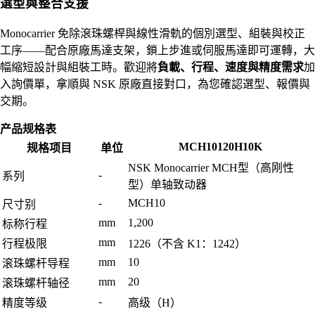
選型與整合支援
Monocarrier 免除滾珠螺桿與線性滑軌的個別選型、組裝與校正
工序——配合原廠馬達支架，鎖上步進或伺服馬達即可運轉，大
幅縮短設計與組裝工時。歡迎將
負載、行程、速度與精度需求
加
入詢價單，拿順與 NSK 原廠直接對口，為您確認選型、報價與
交期。
产品规格表
MCH10120H10K
规格项目
单位
NSK Monocarrier MCH型（高刚性
-
系列
型）单轴致动器
-
MCH10
尺寸别
mm
1,200
标称行程
mm
行程极限
1226（不含 K1：1242）
mm
10
滚珠螺杆导程
mm
20
滚珠螺杆轴径
-
精度等级
高级（H）