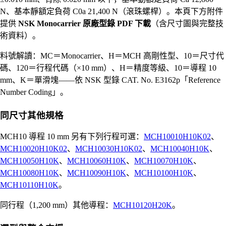
N、基本靜額定負荷 C0a 21,400 N（滾珠螺桿）。本頁下方附件
提供
NSK Monocarrier 原廠型錄 PDF 下載
（含尺寸圖與完整技
術資料）。
料號解讀：MC＝Monocarrier、H＝MCH 高剛性型、10＝尺寸代
碼、120＝行程代碼（×10 mm）、H＝精度等級、10＝導程 10
mm、K＝單滑塊——依 NSK 型錄 CAT. No. E3162p「Reference
Number Coding」。
同尺寸其他規格
MCH10 導程 10 mm 另有下列行程可選：
MCH10010H10K02
、
MCH10020H10K02
、
MCH10030H10K02
、
MCH10040H10K
、
MCH10050H10K
、
MCH10060H10K
、
MCH10070H10K
、
MCH10080H10K
、
MCH10090H10K
、
MCH10100H10K
、
MCH10110H10K
。
同行程（1,200 mm）其他導程：
MCH10120H20K
。