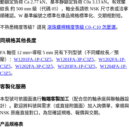
動額定負荷 Ca 2.77 kN、基本靜額定負荷 C0a 3.13 kN。有效螺
紋長 約 500 mm 級（代碼 05），軸全長請依 NSK 尺寸表或洽拿
順確認。W 基準編號之標準在庫品規格標準化、交期相對短。
不熟悉精度等級？請見
滾珠螺桿精度等級 C0–C10 怎麼選
。
同規格其他長度
FA 軸徑 12 mm×導程 5 mm 另有下列型號（不同螺紋長／預
壓）：
W1201FA-1P-C3Z5
、
W1201FA-3P-C3Z5
、
W1202FA-1P-
C3Z5
、
W1202FA-3P-C3Z5
、
W1203FA-1P-C3Z5
、
W1204FA-1P-
C3Z5
。
客製化服務
本型號可依圖面進行
軸端客製加工
（配合您的軸承座與聯軸器設
計）。歡迎將料號與需求（或直接附圖面）加入詢價單，拿順與
NSK 原廠直接對口，為您確認規格、報價與交期。
产品规格表