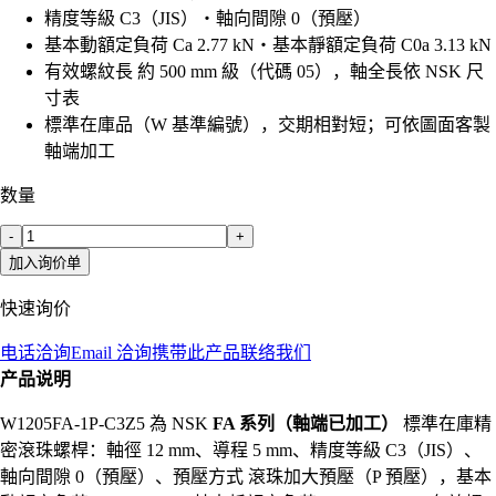
精度等級 C3（JIS）・軸向間隙 0（預壓）
基本動額定負荷 Ca 2.77 kN・基本靜額定負荷 C0a 3.13 kN
有效螺紋長 約 500 mm 級（代碼 05），軸全長依 NSK 尺
寸表
標準在庫品（W 基準編號），交期相對短；可依圖面客製
軸端加工
数量
-
+
加入询价单
快速询价
电话洽询
Email 洽询
携带此产品联络我们
产品说明
W1205FA-1P-C3Z5 為 NSK
FA 系列（軸端已加工）
標準在庫精
密滾珠螺桿：軸徑 12 mm、導程 5 mm、精度等級 C3（JIS）、
軸向間隙 0（預壓）、預壓方式 滾珠加大預壓（P 預壓），基本