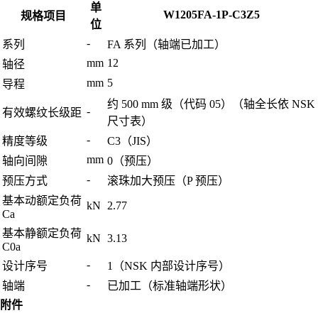
单
W1205FA-1P-C3Z5
规格项目
位
-
系列
FA 系列（轴端已加工）
mm
12
轴径
mm
5
导程
约 500 mm 级（代码 05）（轴全长依 NSK
-
有效螺纹长级距
尺寸表）
-
精度等级
C3（JIS）
mm
轴向间隙
0（预压）
-
预压方式
滚珠加大预压（P 预压）
基本动额定负荷
kN
2.77
Ca
基本静额定负荷
kN
3.13
C0a
-
设计序号
1（NSK 内部设计序号）
-
轴端
已加工（标准轴端形状）
附件