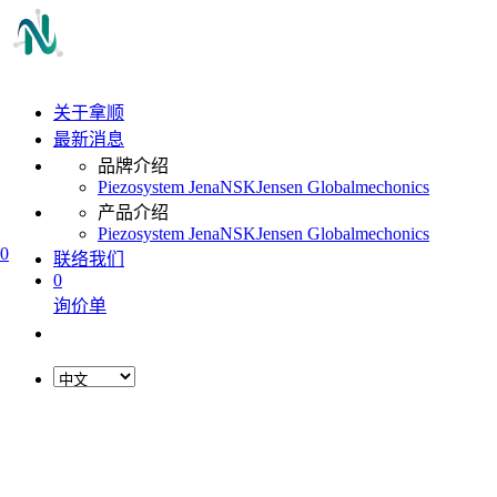
关于拿顺
最新消息
品牌介绍
Piezosystem Jena
NSK
Jensen Global
mechonics
产品介绍
Piezosystem Jena
NSK
Jensen Global
mechonics
0
联络我们
0
询价单
L
o
a