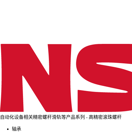
d
i
n
g
.
.
.
自动化设备相关精密螺杆滑轨等产品系列 - 高精密滚珠螺杆
轴承