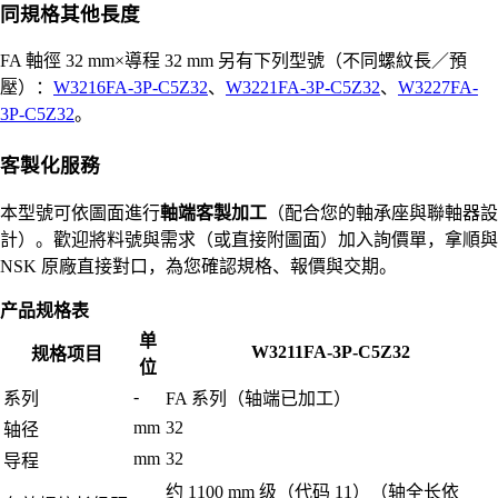
同規格其他長度
FA 軸徑 32 mm×導程 32 mm 另有下列型號（不同螺紋長／預
壓）：
W3216FA-3P-C5Z32
、
W3221FA-3P-C5Z32
、
W3227FA-
3P-C5Z32
。
客製化服務
本型號可依圖面進行
軸端客製加工
（配合您的軸承座與聯軸器設
計）。歡迎將料號與需求（或直接附圖面）加入詢價單，拿順與
NSK 原廠直接對口，為您確認規格、報價與交期。
产品规格表
单
W3211FA-3P-C5Z32
规格项目
位
-
系列
FA 系列（轴端已加工）
mm
32
轴径
mm
32
导程
约 1100 mm 级（代码 11）（轴全长依