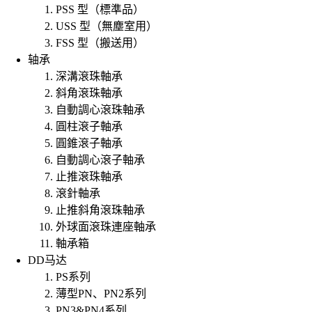
PSS 型（標準品）
USS 型（無塵室用）
FSS 型（搬送用）
轴承
深溝滾珠軸承
斜角滾珠軸承
自動調心滾珠軸承
圓柱滾子軸承
圓錐滾子軸承
自動調心滾子軸承
止推滾珠軸承
滾針軸承
止推斜角滾珠軸承
外球面滾珠連座軸承
軸承箱
DD马达
PS系列
薄型PN、PN2系列
PN3&PN4系列