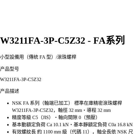
W3211FA-3P-C5Z32 - FA系列
小型設備用（傳統 FA 型）
/
滾珠螺桿
产品型号
W3211FA-3P-C5Z32
产品描述
NSK FA 系列（軸端已加工） 標準在庫精密滾珠螺桿
W3211FA-3P-C5Z32，軸徑 32 mm・導程 32 mm
精度等級 C5（JIS）・軸向間隙 0（預壓）
基本動額定負荷 Ca 10.1 kN・基本靜額定負荷 C0a 16.8 kN
有效螺紋長 約 1100 mm 級（代碼 11），軸全長依 NSK 尺