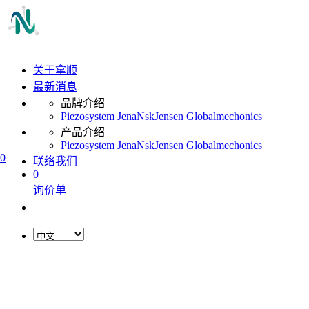
关于拿顺
最新消息
品牌介绍
Piezosystem Jena
Nsk
Jensen Global
mechonics
产品介绍
Piezosystem Jena
Nsk
Jensen Global
mechonics
0
联络我们
0
询价单
L
o
a