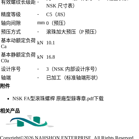
-
有效螺纹长级距
NSK 尺寸表）
-
精度等级
C5（JIS）
mm
轴向间隙
0（预压）
-
预压方式
滚珠加大预压（P 预压）
基本动额定负荷
kN
10.1
Ca
基本静额定负荷
kN
16.8
C0a
-
设计序号
3（NSK 内部设计序号）
-
轴端
已加工（标准轴端形状）
附件
NSK FA型滾珠螺桿 原廠型錄專章.pdf
下载
相关产品
Copyright©2026
NAHSHON ENTERPRISE .All Rights Reserved.