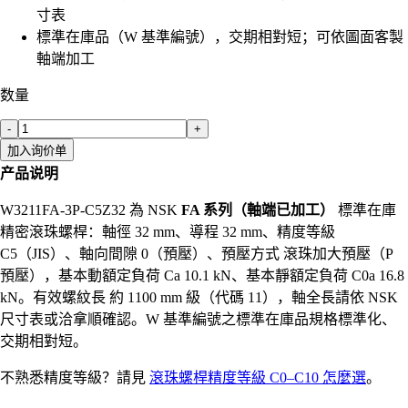
寸表
標準在庫品（W 基準編號），交期相對短；可依圖面客製
軸端加工
数量
-
+
加入询价单
产品说明
W3211FA-3P-C5Z32 為 NSK
FA 系列（軸端已加工）
標準在庫
精密滾珠螺桿：軸徑 32 mm、導程 32 mm、精度等級
C5（JIS）、軸向間隙 0（預壓）、預壓方式 滾珠加大預壓（P
預壓），基本動額定負荷 Ca 10.1 kN、基本靜額定負荷 C0a 16.8
kN。有效螺紋長 約 1100 mm 級（代碼 11），軸全長請依 NSK
尺寸表或洽拿順確認。W 基準編號之標準在庫品規格標準化、
交期相對短。
不熟悉精度等級？請見
滾珠螺桿精度等級 C0–C10 怎麼選
。