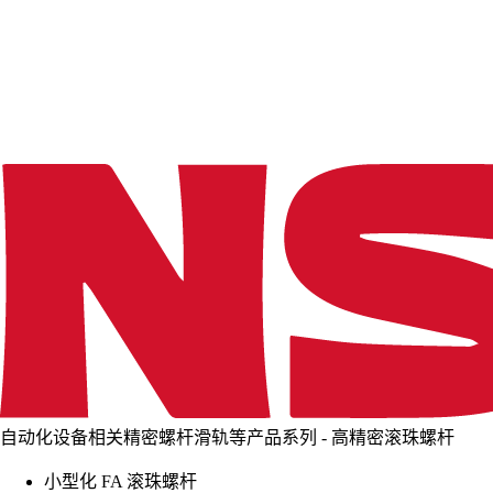
d
i
n
g
.
.
.
自动化设备相关精密螺杆滑轨等产品系列 - 高精密滚珠螺杆
小型化 FA 滚珠螺杆