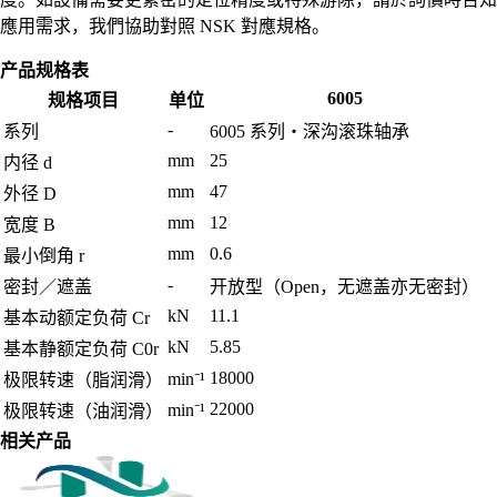
應用需求，我們協助對照 NSK 對應規格。
产品规格表
6005
规格项目
单位
-
系列
6005 系列・深沟滚珠轴承
mm
25
内径 d
mm
47
外径 D
mm
12
宽度 B
mm
0.6
最小倒角 r
-
密封／遮盖
开放型（Open，无遮盖亦无密封）
kN
11.1
基本动额定负荷 Cr
kN
5.85
基本静额定负荷 C0r
18000
min⁻¹
极限转速（脂润滑）
22000
min⁻¹
极限转速（油润滑）
相关产品