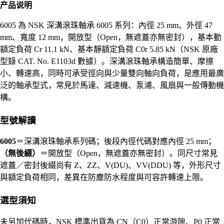
产品说明
6005 為 NSK 深溝滾珠軸承 6005 系列：內徑 25 mm、外徑 47
mm、寬度 12 mm，開放型（Open，無遮蓋亦無密封），基本動
額定負荷 Cr 11.1 kN、基本靜額定負荷 C0r 5.85 kN（NSK 原廠
型錄 CAT. No. E1103d 數據）。深溝滾珠軸承構造簡單、摩擦
小、轉速高，同時可承受徑向與少量雙向軸向負荷，是應用最廣
泛的軸承型式，常見於馬達、減速機、泵浦、風扇與一般傳動機
構。
型號解讀
6005
＝深溝滾珠軸承系列碼；後段內徑代碼對應內徑 25 mm；
（無後綴）
＝開放型（Open，無遮蓋亦無密封）。同尺寸常見
遮蓋／密封後綴尚有 Z、ZZ、V(DU)、VV(DDU) 等，外形尺寸
與額定負荷相同，差異在防塵防水程度與可容許轉速上限。
選型須知
未另加代碼時，NSK 標準出貨為 CN（C0）正常游隙、P0 正常