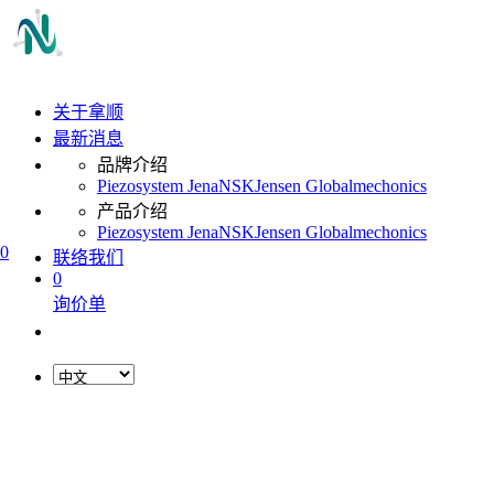
关于拿顺
最新消息
品牌介绍
Piezosystem Jena
NSK
Jensen Global
mechonics
产品介绍
Piezosystem Jena
NSK
Jensen Global
mechonics
0
联络我们
0
询价单
L
o
a