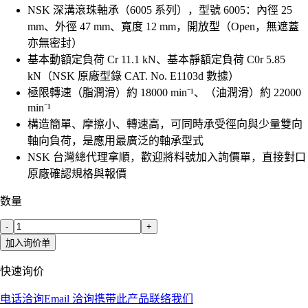
NSK 深溝滾珠軸承（6005 系列），型號 6005：內徑 25
mm、外徑 47 mm、寬度 12 mm，開放型（Open，無遮蓋
亦無密封）
基本動額定負荷 Cr 11.1 kN、基本靜額定負荷 C0r 5.85
kN（NSK 原廠型錄 CAT. No. E1103d 數據）
極限轉速（脂潤滑）約 18000 min⁻¹、（油潤滑）約 22000
min⁻¹
構造簡單、摩擦小、轉速高，可同時承受徑向與少量雙向
軸向負荷，是應用最廣泛的軸承型式
NSK 台灣總代理拿順，歡迎將料號加入詢價單，直接對口
原廠確認規格與報價
数量
-
+
加入询价单
快速询价
电话洽询
Email 洽询
携带此产品联络我们