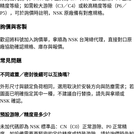
精度等級；如需較大游隙（C3／C4）或較高精度等級（P6／
P5），可於詢價時註明，NSK 原廠備有對應規格。
詢價與客製
歡迎將料號加入詢價單，拿順為 NSK 台灣總代理，直接對口原
廠協助確認規格、庫存與報價。
常見問題
不同遮蓋／密封後綴可以互換嗎？
外形尺寸與額定負荷相同，選用取決於安裝方向與防塵需求；若
圖面已明確指定其中一種，不建議自行替換，請先與拿順或
NSK 確認。
預設游隙／精度是多少？
未加代碼即為 NSK 標準品：CN（C0）正常游隙、P0 正常精
度。如設備需要更緊密的定位精度或特殊游隙，請於詢價時告知