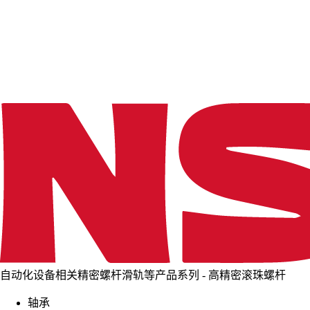
d
i
n
g
.
.
.
自动化设备相关精密螺杆滑轨等产品系列 - 高精密滚珠螺杆
轴承