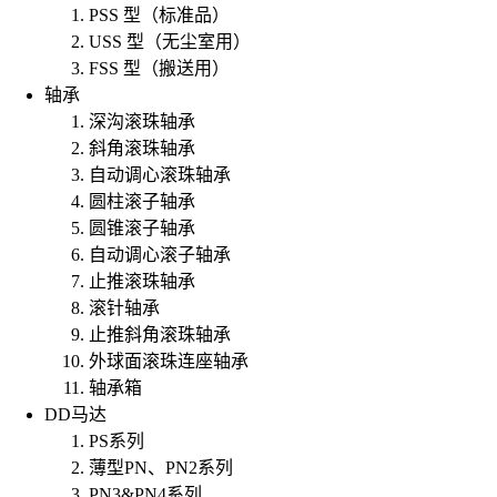
PSS 型（标准品）
USS 型（无尘室用）
FSS 型（搬送用）
轴承
深沟滚珠轴承
斜角滚珠轴承
自动调心滚珠轴承
圆柱滚子轴承
圆锥滚子轴承
自动调心滚子轴承
止推滚珠轴承
滚针轴承
止推斜角滚珠轴承
外球面滚珠连座轴承
轴承箱
DD马达
PS系列
薄型PN、PN2系列
PN3&PN4系列