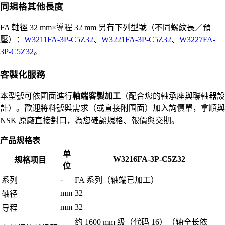
同規格其他長度
FA 軸徑 32 mm×導程 32 mm 另有下列型號（不同螺紋長／預
壓）：
W3211FA-3P-C5Z32
、
W3221FA-3P-C5Z32
、
W3227FA-
3P-C5Z32
。
客製化服務
本型號可依圖面進行
軸端客製加工
（配合您的軸承座與聯軸器設
計）。歡迎將料號與需求（或直接附圖面）加入詢價單，拿順與
NSK 原廠直接對口，為您確認規格、報價與交期。
产品规格表
单
W3216FA-3P-C5Z32
规格项目
位
-
系列
FA 系列（轴端已加工）
mm
32
轴径
mm
32
导程
约 1600 mm 级（代码 16）（轴全长依