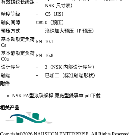
-
有效螺纹长级距
NSK 尺寸表）
-
精度等级
C5（JIS）
mm
轴向间隙
0（预压）
-
预压方式
滚珠加大预压（P 预压）
基本动额定负荷
kN
10.1
Ca
基本静额定负荷
kN
16.8
C0a
-
设计序号
3（NSK 内部设计序号）
-
轴端
已加工（标准轴端形状）
附件
NSK FA型滾珠螺桿 原廠型錄專章.pdf
下载
相关产品
Copyright©2026
NAHSHON ENTERPRISE .All Rights Reserved.