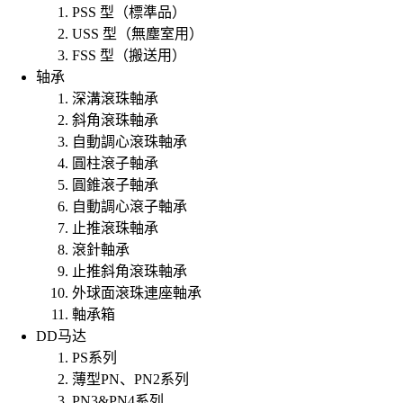
PSS 型（標準品）
USS 型（無塵室用）
FSS 型（搬送用）
轴承
深溝滾珠軸承
斜角滾珠軸承
自動調心滾珠軸承
圓柱滾子軸承
圓錐滾子軸承
自動調心滾子軸承
止推滾珠軸承
滾針軸承
止推斜角滾珠軸承
外球面滾珠連座軸承
軸承箱
DD马达
PS系列
薄型PN、PN2系列
PN3&PN4系列