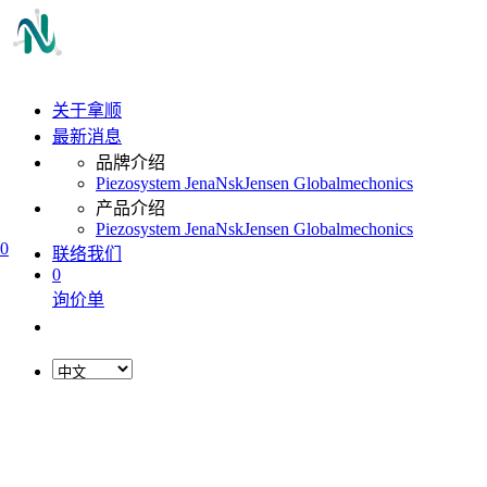
关于拿顺
最新消息
品牌介绍
Piezosystem Jena
Nsk
Jensen Global
mechonics
产品介绍
Piezosystem Jena
Nsk
Jensen Global
mechonics
0
联络我们
0
询价单
L
o
a