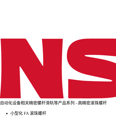
d
i
n
g
.
.
.
自动化设备相关精密螺杆滑轨等产品系列 - 高精密滚珠螺杆
小型化 FA 滚珠螺杆