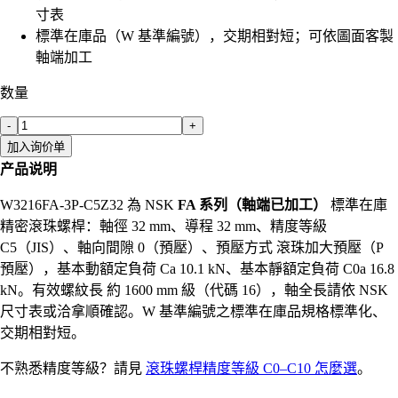
寸表
標準在庫品（W 基準編號），交期相對短；可依圖面客製
軸端加工
数量
-
+
加入询价单
产品说明
W3216FA-3P-C5Z32 為 NSK
FA 系列（軸端已加工）
標準在庫
精密滾珠螺桿：軸徑 32 mm、導程 32 mm、精度等級
C5（JIS）、軸向間隙 0（預壓）、預壓方式 滾珠加大預壓（P
預壓），基本動額定負荷 Ca 10.1 kN、基本靜額定負荷 C0a 16.8
kN。有效螺紋長 約 1600 mm 級（代碼 16），軸全長請依 NSK
尺寸表或洽拿順確認。W 基準編號之標準在庫品規格標準化、
交期相對短。
不熟悉精度等級？請見
滾珠螺桿精度等級 C0–C10 怎麼選
。