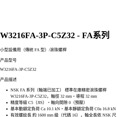
W3216FA-3P-C5Z32 - FA系列
小型設備用（傳統 FA 型）
/
滾珠螺桿
产品型号
W3216FA-3P-C5Z32
产品描述
NSK FA 系列（軸端已加工） 標準在庫精密滾珠螺桿
W3216FA-3P-C5Z32，軸徑 32 mm・導程 32 mm
精度等級 C5（JIS）・軸向間隙 0（預壓）
基本動額定負荷 Ca 10.1 kN・基本靜額定負荷 C0a 16.8 kN
有效螺紋長 約 1600 mm 級（代碼 16），軸全長依 NSK 尺